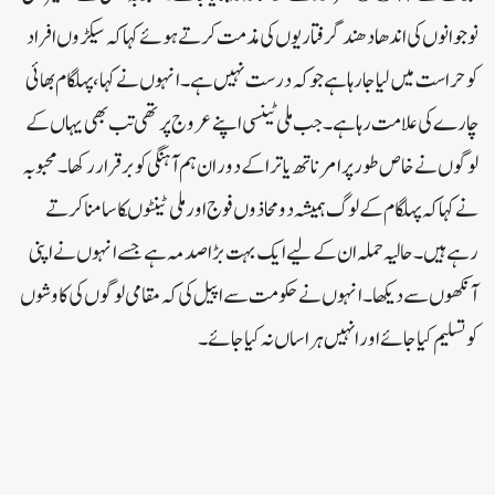
نوجوانوں کی اندھا دھند گرفتاریوں کی مذمت کرتے ہوئے کہا کہ سیکڑوں افراد
کو حراست میں لیا جا رہا ہے جو کہ درست نہیں ہے۔انہوں نے کہا، پہلگام بھائی
چارے کی علامت رہا ہے۔ جب ملی ٹینسی اپنے عروج پر تھی تب بھی یہاں کے
لوگوں نے خاص طور پر امرناتھ یاترا کے دوران ہم آہنگی کو برقرار رکھا۔محبوبہ
نے کہا کہ پہلگام کے لوگ ہمیشہ دو محاذوں فوج اور ملی ٹینٹوںکا سامنا کرتے
رہے ہیں۔ حالیہ حملہ ان کے لیے ایک بہت بڑا صدمہ ہے جسے انہوں نے اپنی
آنکھوں سے دیکھا۔انہوں نے حکومت سے اپیل کی کہ مقامی لوگوں کی کاوشوں
کو تسلیم کیا جائے اور انہیں ہراساں نہ کیا جائے۔