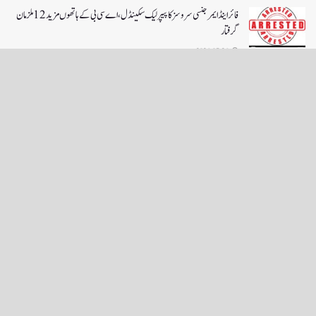
فائر اینڈ ایمرجنسی سروسز کا پیپر لیک سکینڈل،اے سی بی کے ہاتھوں مزید 12 ملزمان
گرفتار
2026-07-26
LOAD MORE
English News
e-Paper
نگراں ٹی وی
4th floor firdous shah bulding Abi guzar Srinagar-190001
+911943566963,9419001837,6005481804 RNI:- JKURD/2007/22206
Email:
editornigraan@gmail.com
.
GITS
-
Copyright Daily Nigraan
© Designed by