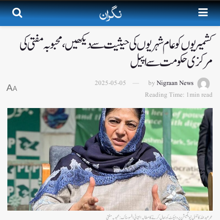
کشمیریوں کو عام شہریوں کی حیثیت سے دیکھیں،محبوبہ مفتی کی
مرکزی حکومت سے اپیل
2025-05-05
by
Nigraan News
A
A
Reading Time: 1min read
عمر عبداللہ کا تلبل نیویگیشن پروجیکٹ کو بحال کرنے کا مطالبہ انتہائی افسوسناک: محبوبہ مفتی