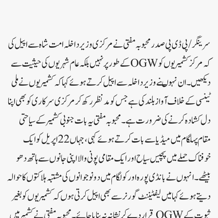
سرینگر/پی ڈی پی صدر محبوبہ مفتی نے مرکزی وزیر داخلہ امت شاہ سے اپیل کی
کہ مرکزکشمیریوں کو OGWکے طور پر نہیں بلکہ عام شہریوں کی حیثیت سے
دیکھیں۔ ان نہوںنے وزیر داخلہ سے اپیل کرتے ہوئے کہا کہ کشمیریوں نے ملی
ٹینسی کے خلاف آوازبلند کی ہے جس کو مد نظر رکھ کر مرکزی سرکاری کو بھی اپنا
دل کشادہ کرنے کی ضرورت ہے۔ محبوبہ مفتی یہ بات جنوبی کشمیر کے سیاحتی
مقام پہلگام میں میڈیا سے بات کرتے ہوئے کہی، جہاں 22 اپریل کو ایک
خوفناک حملے میں پچیس سیاح اور ایک مقامی پونی والا اپنی جانوں سے ہاتھ دھو
بیٹھے۔انہوں نے بانڈی پورہ اور کولگام میں دو نوجوانوں کی مشتبہ ہلاکتوں کا حوالہ
دیتے ہوئےکہامیں لیفٹیننٹ گورنر سے بھی اپیل کرتی ہوں کہ کشمیریوں کو بغیر
ثبوت کے OGW قرار دے کرنشانہ نہ بنایا جائے ۔محبوبہ مفتی نے کشمیر میں