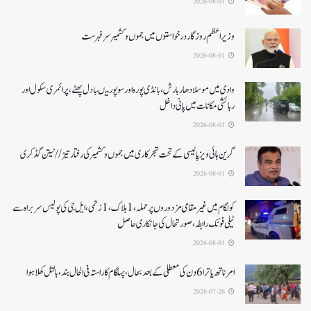
2026-08-01
وزیر اعظم روزگار درخواستوں میں جموں و کشمیر سرفہرست
2026-08-01
وادی میں موسلادھار بارش،بانڈی پورہ اور سوپور میںبادل پھٹے، پرائمری سکول اور
رہائشی مکانات میں پانی داخل
2026-08-01
گرین ہائی ویز پالیسی کے تحت شجرکاری میں جموں و کشمیر کی رفتار تیز// نیتن گڈکری
2026-08-01
کولگام میں غیر مقامی مزدوروں پر حملہ،1ہلاک،1زخمی،ایل جی کی پولیس سربراہ سے
ٹیلی فونک رابطہ، صورتحال کی جانکاری حاصل
2026-08-01
امرناتھ یاترا 6دن کی معطلی کے بعد بحال،پہلگام کا راستہ فی الحال بند، بالتل کھلا ہوا
2026-07-26