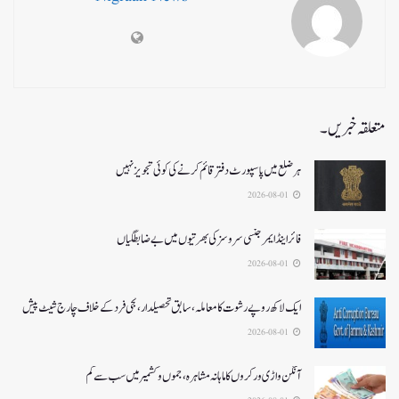
متعلقہ خبریں۔
ہر ضلع میں پاسپورٹ دفتر قائم کرنے کی کوئی تجویز نہیں
2026-08-01
فائر اینڈ ایمرجنسی سروسزکی بھرتیوں میں بے ضابطگیاں
2026-08-01
ایک لاکھ روپے رشوت کا معاملہ،سابق تحصیلدار، نجی فرد کے خلاف چارج شیٹ پیش
2026-08-01
آنگن واڑی ورکروں کا ماہانہ مشاہرہ، جموں و کشمیر میں سب سے کم