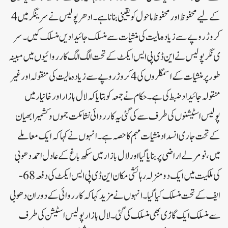
کے لیے محفوظ اور محفوظ ماحول کو یقینی بنانا ہے۔ادھرپولیس نے سرینگر میں 4
کروڑ روپے سے زیادہ مالیت کی منشیات سے منسلک جائیدادیں منسلک کیں۔سر
ی نگر پولیس نے این ڈی پی ایس ایکٹ کے تحت الگ الگ کارروائیوں میں مبینہ
طور پر منشیات کے اسمگلروں کی 4 کروڑ روپے سے زیادہ مالیت کی منقولہ اور غیر
منقولہ جائیداد ضبط کی ہے۔حکام نے جمعہ کو بتایاکہ لال بازار اور خانیار میں
پولیس اسٹیشنوں کی طرف سے کی گئی یہ کارروائی نشا مکت جموں و کشمیر ابھیان
کے تحت جاری انسداد منشیات مہم کا حصہ ہے۔انہوں نے کہا کہ ایک معاملے
میں، نو مرلے اراضی پر بنایا گیا اور لال بازار میں سکھ باغ کے عادل احمد دھوبی
کی ملکیت میں ایک دو منزلہ رہائشی مکان این ڈی پی ایس ایکٹ کی دفعہ 68-
ایف کے تحت منسلک کیا گیا ۔انہوں نے مزید کہا کہ کارروائی کے دوران دھوبی
سے منسلک ایک گاڑی بھی منسلک کی گئی۔ لال بازار پولیس اسٹیشن کی طرف