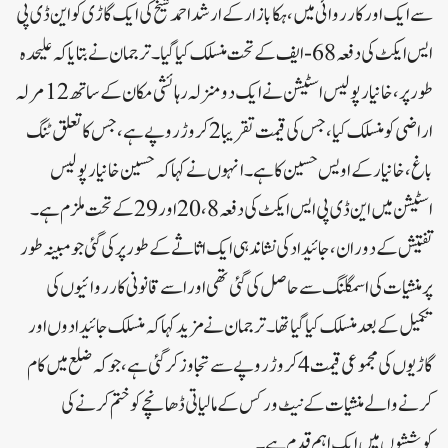
سے ایک اور کارروائی میں، ہکا بازار کے ارشد احمد شیخ کی ایک گاڑی کو این ڈی پی
ایس ایکٹ کی دفعہ 68-ایف کے تحت منسلک کیا گیا۔ترجمان نے بتایا کہ علیحدہ
طور پر، خانیار پولیس اسٹیشن نے ایک دو منزلہ رہائشی مکان کے ساتھ 12 مرلہ
اراضی کو منسلک کیا، جس کی قیمت تقریبا 2 کروڑ روپے ہے، جس کا تعلق ٹنگ
باغ، خانیار کے اویس حسین کا ہے۔انہوں نے کہا کہ حسین خانیار پولیس
اسٹیشن میں این ڈی پی ایس ایکٹ کی دفعہ 8، 20 اور 29 کے تحت ملزم ہے۔
تفتیش کے دوران، جائیداد کی نشاندہی ایک اثاثے کے طور پر کی گئی جو مبینہ طور
پر منشیات کی اسمگلنگ سے حاصل کی گئی تھی اور اسے قانونی کارروائیوں کی
تکمیل کے بعد منسلک کیا گیا تھا۔ترجمان نے مزید کہا کہ منسلک جائیدادوں اور
گاڑیوں کی مجموعی قیمت 4 کروڑ روپے سے تجاوز کر گئی ہے، جو کہ ضلع میں کام
کرنے والے منشیات کے نیٹ ورکس کے مالیاتی ڈھانچے کو ختم کرنے کی
کوششوں میں ایک اہم قدم ہے۔