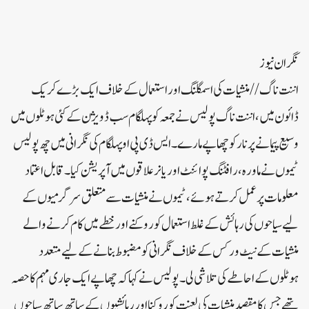
نگران نیوز
اننت ناگ// منشیات کی اسمگلنگ اور استعمال کے خلاف ایک بڑے کریک
ڈائون میں، اننت ناگ پولیس نے جمعہ کو پہلگام سب ڈویژن کے کئی ہوٹلوں میں
وسیع پیمانے پر نارکو چھاپے مارے۔ایس ڈی پی او پہلگام کی نگرانی میں چھ پولیس
ٹیموں نے ماورہ، رافٹنگ پوائنٹ اور یانر علاقوں میں آپریشن کیا۔ قابل اعتماد
معلومات پر عمل کرتے ہوئے، ٹیموں نے منشیات سے متعلق سرگرمیوں کے
لیے سیاحوں کی رہائش کے غلط استعمال کو روکنے اور خطے میں کام کرنے والے
منشیات کے نیٹ ورکس کے خلاف نگرانی کو مضبوط بنانے کے لیے متعدد
ہوٹلوں کے احاطے کی تلاشی لی۔پولیس نے کہا کہ چھاپے ایک جاری مہم کا حصہ
تھے جس کا مقصد منشیات کی لعنت کو روکنا اور رہائشیوں کے ساتھ ساتھ سیاحوں