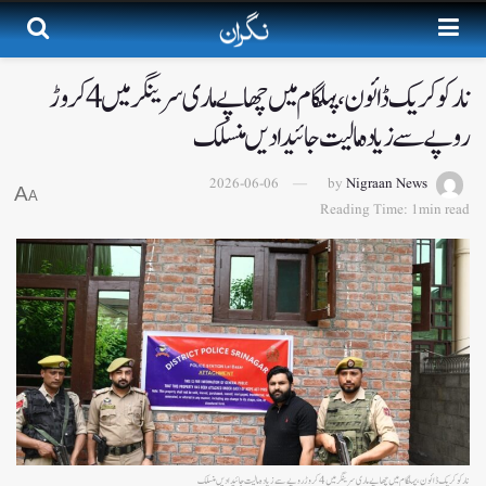
نارکو کریک ڈائون، پہلگام میں چھاپے ماری سرینگر میں 4 کروڑ
روپے سے زیادہ مالیت جائیدادیں منسلک
2026-06-06
by
Nigraan News
A
A
Reading Time: 1min read
نارکو کریک ڈائون، پہلگام میں چھاپے ماری سرینگر میں 4 کروڑ روپے سے زیادہ مالیت جائیدادیں منسلک