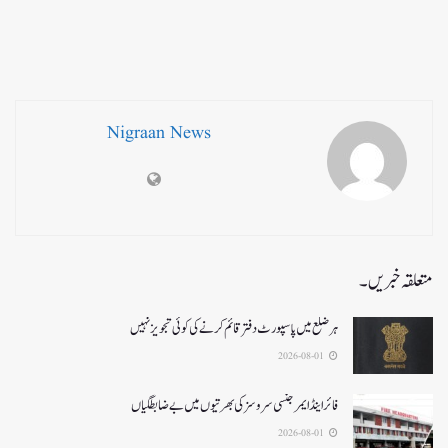
Nigraan News
متعلقہ خبریں۔
ہر ضلع میں پاسپورٹ دفتر قائم کرنے کی کوئی تجویز نہیں
2026-08-01
فائر اینڈ ایمرجنسی سروسزکی بھرتیوں میں بے ضابطگیاں
2026-08-01