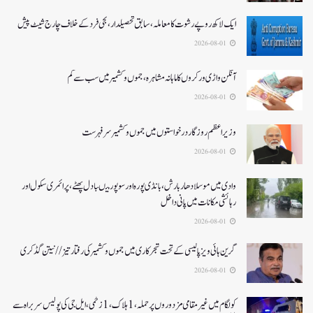
ایک لاکھ روپے رشوت کا معاملہ،سابق تحصیلدار، نجی فرد کے خلاف چارج شیٹ پیش
2026-08-01
آنگن واڑی ورکروں کا ماہانہ مشاہرہ، جموں و کشمیر میں سب سے کم
2026-08-01
وزیر اعظم روزگار درخواستوں میں جموں و کشمیر سرفہرست
2026-08-01
وادی میں موسلادھار بارش،بانڈی پورہ اور سوپور میںبادل پھٹے، پرائمری سکول اور
رہائشی مکانات میں پانی داخل
2026-08-01
گرین ہائی ویز پالیسی کے تحت شجرکاری میں جموں و کشمیر کی رفتار تیز// نیتن گڈکری
2026-08-01
کولگام میں غیر مقامی مزدوروں پر حملہ،1ہلاک،1زخمی،ایل جی کی پولیس سربراہ سے