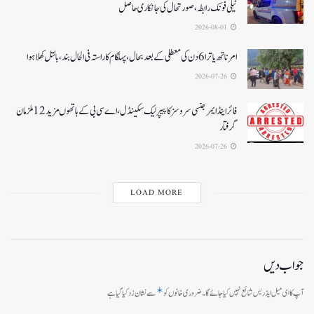
ٹیلی فونک رابطہ، صورتحال کی جانکاری حاصل
2026-08-01
امرناتھ یاترا 6دن کی معطلی کے بعد بحال،پہلگام کا راستہ فی الحال بند، بالتل کھلا ہوا
2026-07-26
فائر اینڈ ایمرجنسی سروسز کا پیپر لیک سکینڈل،اے سی بی کے ہاتھوں مزید 12 ملزمان
گرفتار
2026-07-26
LOAD MORE
جواب دیں
*
آپ کا ای میل ایڈریس شائع نہیں کیا جائے گا۔
ضروری خانوں کو
سے نشان زد کیا گیا ہے