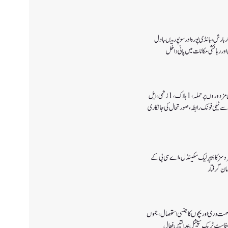
 بارش،بانڈی پورہ اور سوپور میںبادل
اور رہائشی مکانات میں پانی داخل
کولگام میں غیر مقامی مزدوروں پر حملہ،1ہلاک،1زخمی،ایل
سے ٹیلی فونک رابطہ، صورتحال کی جانکاری
سروسز کا پیپر لیک سکینڈل،اے سی بی کے
صمت دری اور بچوں کا جنسی استحصال،جموں