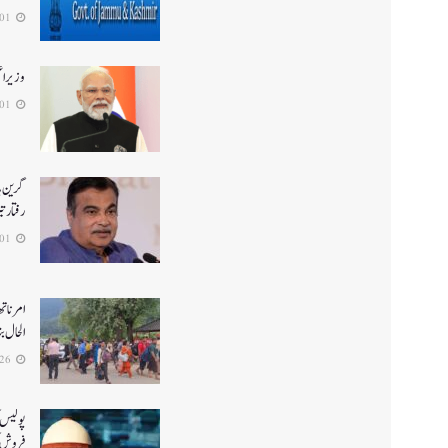
2026-08-01
وزیر ا
2026-08-01
گرین ہا
رفتار ت
2026-08-01
الحال بن
2026-07-26
پولیس ک
فروش ک