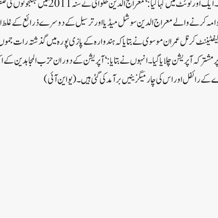
فورسز کی ہلاکتوں میں ملوث تھا۔ایک اور ٹوئٹ میں کہا گیا:
ں ڈپلوامہ کرنے والے معراج الدین سوشل میڈیا اور ترسیل کے دوسرے ذرائع کے غلط 
لیفٹیننٹ کرنل عمران موسوی نے بتایا کہ ہندوارہ کے پازی پورہ میں گذشتہ رات جموں
 پر مشترکہ آپریشن چلایا گیا۔انہوں نے بتایا: ‘آپریشن کے دوران حزب المجاہدین کے ا
 رائفل اور اس کی چار میگزینیں برآمد کی گئی ہیں۔ (یو این آئی)