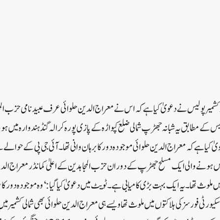
/ جموں و کشمیر پولیس نے دعویٰ کیا ہے کہ اس نے معراج الدین حلوائی عرف عبید نامی حزب الم
کے مطابق یہ شبانہ جھڑپ شمالی ضلع کپواڑہ کے پازی پورہ کرالہ گنڈ ہندوارہ میں 
ٰ کیا ہے کہ معراج الدین حلوائی موجودہ دور کا برہان وانی تھا۔آئی جی پی کے حوالے
یں میں ہونے والی ایک مسلح جھڑپ کے دوران حزب المجاہدین کے اعلیٰ کمانڈر معراج الد
میں ملوث تھا۔ یہ ایک بہت بڑی کامیابی ہے۔ٹویٹ میں دعویٰ کیا گیا: ‘وہ موجودہ دور کا بر
 سکیورٹی فورسز کی ہلاکتوں میں ملوث تھا ویسے ہی معراج الدین حلوائی بھی شمالی کشمیر می