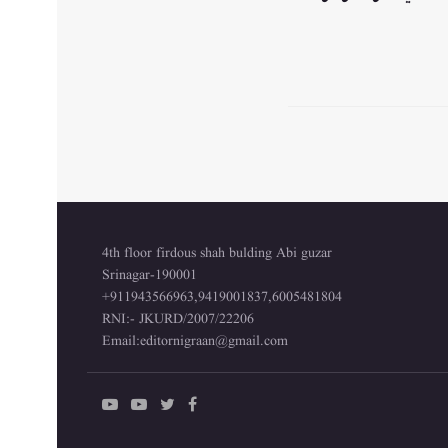
4th floor firdous shah bulding Abi guzar
Srinagar-190001
+911943566963,9419001837,6005481804
RNI:- JKURD/2007/22206
Email:
editornigraan@gmail.com