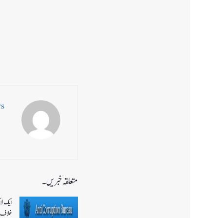
ws
متعلقہ خبریں۔
ایک لا
خلاف 