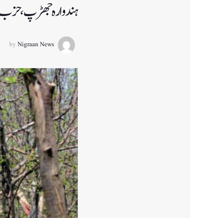
ہندوارہ جھڑپ، حزب المج
by
Nigraan News