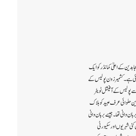
جاہدین کے اعلیٰ کمانڈر کو ایک
ہوئی ہے۔کشمیر زون پولیس کے
 سے پولیس کے آفیشل ٹویٹر
ین حلوائی عرف عبید کو ہلاک
ہان وانی تھا۔ جیسے برہان وانی
ں کئی شہریوں اور سکیورٹی