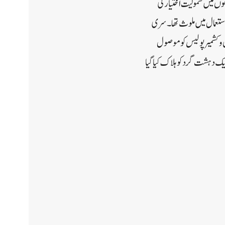
 ‘معراج الدین حلوائی نے سنہ 2011 میں جنگجوئوں کی صفوں میں شمولیت اختیار کی
استعمال میں ملوث تھا۔سری
 و کشمیر پولیس کو موصول
یک دہشت گرد کو ہلاک کیا گیا