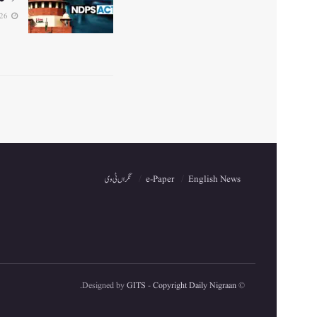
2026-07-26
English News
e-Paper
نگراں ٹی وی
.
GITS
-
Copyright Daily Nigraan
© Designed by