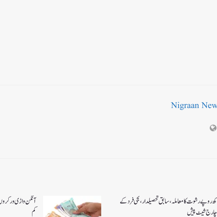
Nigraan Ne
کھ روپے رشوت کا معاملہ،سابق تحصیلدار، نجی فرد کے
آنگن واڑی ورکروں ک
چارج شیٹ پیش
کم