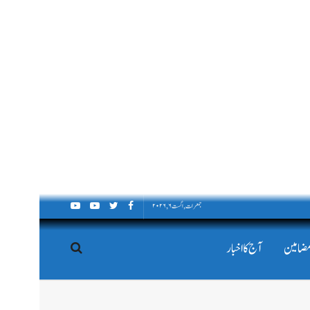
جمعرات, اگست ۶, ۲۰۲۶
مضامین
آج کا اخبار