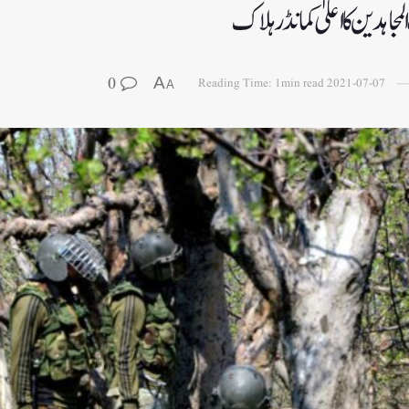
اہدین کا اعلیٰ کمانڈر ہلاک
0
A
Reading Time: 1min read
2021-07-07
A