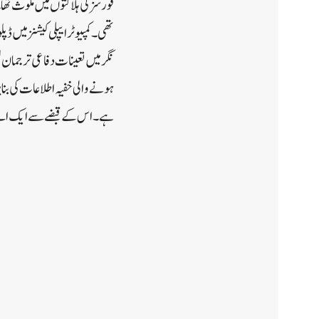
تھی۔ کمپیوٹر ایپلی کیشنز می
نگر میں تعینات دفاعی ترجمان 
ہونے والی خفیہ اطلاعات کی بنا
ہے۔ اس کے قبضے سے ایک اے کے