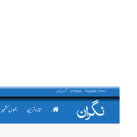
English News
e-Paper
نگراں ٹی وی
.
تازہ ترین
جموں کشمیر