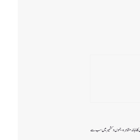
ا ماہانہ مشاہرہ، جموں و کشمیر میں سب سے