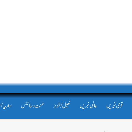
قومی خبریں
عالمی خبریں
کھیل/شوبز
صحت و سائنس
اداریہ/ 