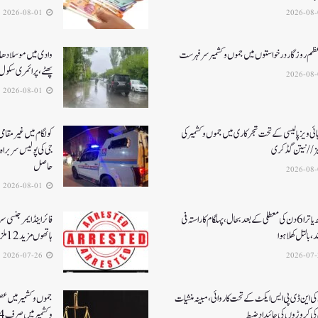
2026-08-01
عظم روزگار درخواستوں میں جموں و کشمیر سرفہرست
وادی میں موسلادھار
پھٹے، پرائمری سکول 
2026-08-01
ئی ویز پالیسی کے تحت شجرکاری میں جموں و کشمیر کی
یز// نیتن گڈکری
جی کی پولیس سربراہ 
حاصل
2026-08-01
امرناتھ یاترا 6دن کی معطلی کے بعد بحال،پہلگام کا راستہ فی
فائر اینڈ ایمرجنسی 
د، بالتل کھلا ہوا
ہاتھوں مزید 12 ملزمان گرفتار
2026-07-26
ی این ڈی پی ایس ایکٹ کے تحت کاروائی، مبینہ منشیات
جموں و کشمیر میں ع
ی کروڑوں کی جائیداد ضبط
و کشمیر میں صرف 4 فاسٹ ٹریک سپیشل عدالتیں فعال