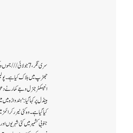
سری نگر، 7 جولائی//
جھڑپ میں ہلاک کیا ہے۔پولیس 
انپسکٹر جنرل وجے کمار نے دعوی
ہینڈل پر کہا گیا: ‘ہندواڑہ م
کیا گیا ہے۔ وہ کئی ٹیرر کرائمز 
جنوبی کشمیر میں کئی شہریوں اور