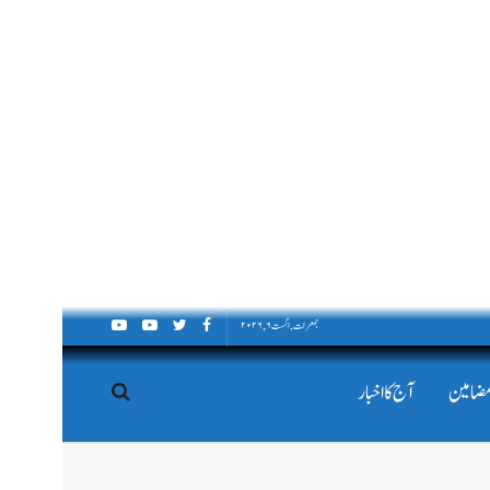
جمعرات, اگست ۶, ۲۰۲۶
مضامین
آج کا اخبار