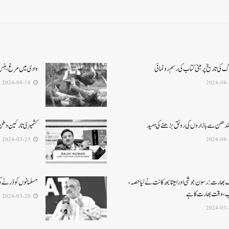
گ کی تاریخ پر مبنی کتاب کی رسم رونمائی
وادی میں مرغ ، ہنس او
2024-08-18
بندھن سے بازاروں کی رونق بڑھنے کی امید
کشمیری تارکین وطن
2024-03-23
 بھارت:رسون جوشی اورامیتابھ کانت نےلیاحصہ،
مسلمانوں کوڈرنےک
ب،وقت بھارت کاہے
2024-03-20