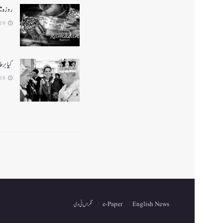
روزہ م
2024-03-19
کیا برط
2024-03-18
English News
e-Paper
نگراں ٹی وی