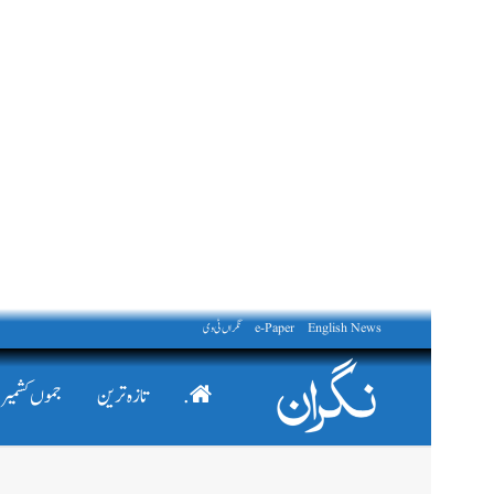
English News
e-Paper
نگراں ٹی وی
.
تازہ ترین
جموں کشمیر