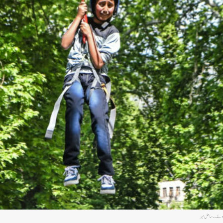
تے ہوئے۔۔ساحل میر