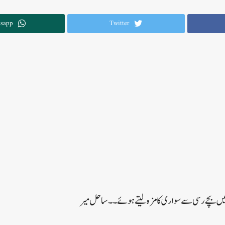
sapp
Twitter
 میں بچے رسی سے سواری کا مزہ لیتے ہوئے۔۔ساحل میر