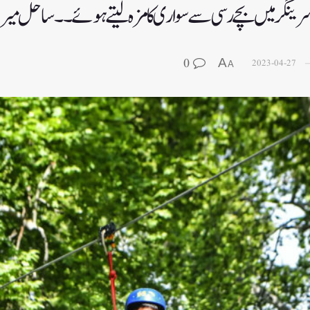
 سرینگر میں بچے رسی سے سواری کا مزہ لیتے ہوئے۔۔ساحل میر
0
A
2023-04-27
A