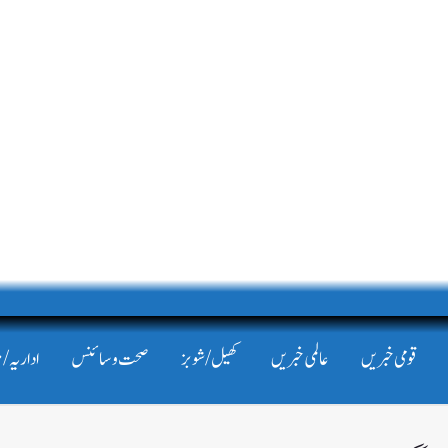
قومی خبریں
عالمی خبریں
کھیل/شوبز
صحت و سائنس
اداریہ/ 