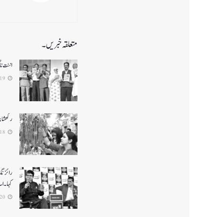
متعلقہ خبریں۔
اننت نا
2024-08-19
رکھشا 
2024-08-18
رائزنگ
کہا۔ ا
2024-03-20