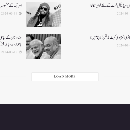
یں میڈیکل ٹسٹ کے لئے خون نکالنا
امریکہ کے مشہور ریا
2024-03-19
انوی شہزادی کیٹ مڈلٹن ’لاپتا‘ ہیں؟
ہندوستان کے سیاسی ت
بانڈز، اور سیاسی فنڈن
2024-03-18
LOAD MORE