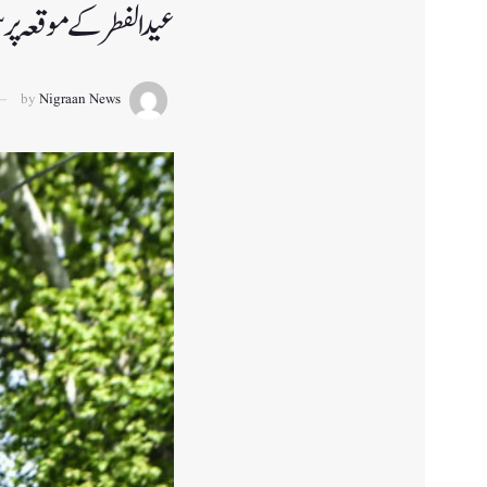
عید الفطر کے موقعہ پر
by
Nigraan News