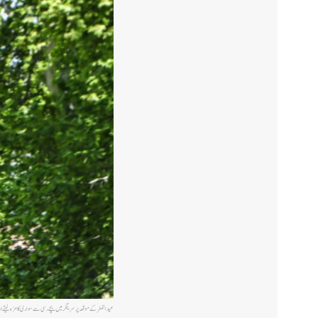
عید الفطر کے موقعہ پر سرینگر میں بچے رسی سے سواری کا مزہ لی