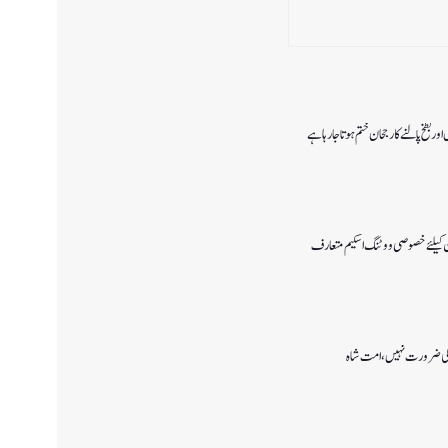
ر بطخ پالنے کا رجحان ختم ہوتا جارہا ہے
 کیلئےخصوصی ووٹنگ اسکیم متعارف
ی ضرورت نہیں، امت شاہ