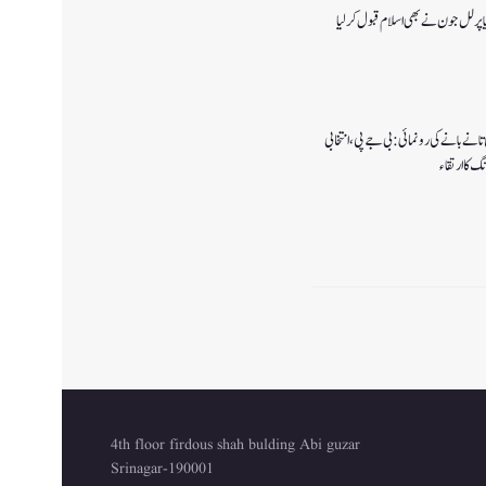
پر لل جون نے بھی اسلام قبول کرلیا
انے بانے کی رونمائی: بی جے پی، انتخابی
گ کا ارتقاء
4th floor firdous shah bulding Abi guzar
Srinagar-190001