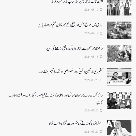
اننت ناگ کی تاریخ پر مبنی کتاب کی رسم رونمائی
2024-08-19
وادی میں مرغ ، ہنس اور بطخ پالنے کا رجحان ختم ہوتا جارہا ہے
2024-08-18
رکھشا بندھن سے بازاروں کی رونق بڑھنے کی امید
2024-08-18
کشمیری تارکین وطن کیلئےخصوصی ووٹنگ اسکیم متعارف
2024-03-23
رائزنگ بھارت:رسون جوشی اورامیتابھ کانت نےلیاحصہ، کہا۔ اب،وقت بھارت
کاہے
2024-03-20
مسلمانوں کوڈرنےکی ضرورت نہیں، امت شاہ
2024-03-20