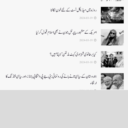
روزہ میں میڈیکل ٹسٹ کے لئے خون نکالنا
2024-03-19
امریکہ کے مشہور ریاپر لل جون نے بھی اسلام قبول کرلیا
2024-03-19
کیا برطانوی شہزادی کیٹ مڈلٹن ’لاپتا‘ ہیں؟
2024-03-18
ہندوستان کے سیاسی تانے بانے کی رونمائی: بی جے پی، انتخابی بانڈز، اور سیاسی فنڈنگ کا
ارتقاء
2024-03-18
LOAD MORE