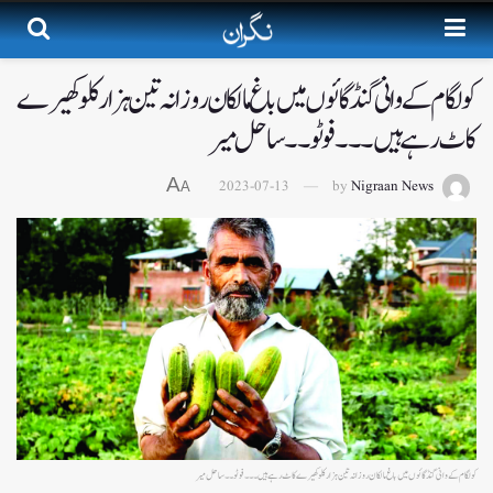
کولگام کے وانی گنڈ گائوں میں باغ مالکان روزانہ تین ہزار کلو کھیرے
کاٹ رہے ہیں۔۔۔ فوٹو ۔۔ساحل میر
A
2023-07-13
by
Nigraan News
A
کولگام کے وانی گنڈ گائوں میں باغ مالکان روزانہ تین ہزار کلو کھیرے کاٹ رہے ہیں۔۔۔ فوٹو ۔۔ساحل میر