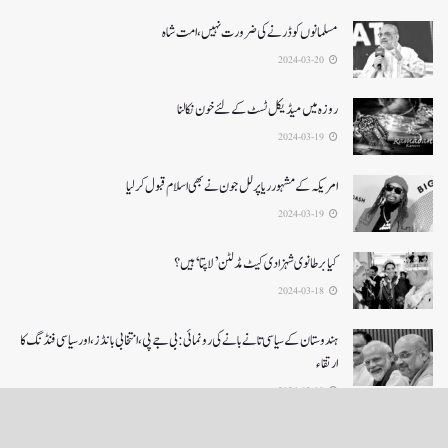
مسلمانوں کوڈرنےکی ضرورت نہیں، امت شاہ
2024-03-20
روزہ میں میڈیکل ٹسٹ کے لئے خون نکالنا
2024-03-19
امریکہ کے مشہور ریاپر لل جون نے بھی اسلام قبول کرلیا
2024-03-19
کیا برطانوی شہزادی کیٹ مڈلٹن ’لاپتا‘ ہیں؟
2024-03-18
ہندوستان کے سیاسی تانے بانے کی رونمائی: بی جے پی، انتخابی بانڈز، اور سیاسی فنڈنگ کا
ارتقاء
2024-03-18