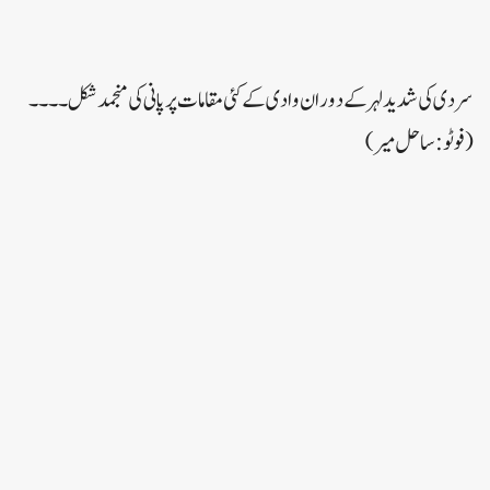
سردی کی شدید لہر کے دوران وادی کے کئی مقامات پر پانی کی منجمد شکل۔۔۔۔
(فوٹو :ساحل میر)