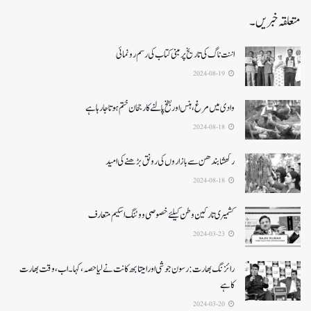
متعلقہ خبریں۔
اننت ناگ کی تاریخ پر مبنی کتاب کی رسم رونمائی
2024-08-19
وادی میں مرغ ، ہنس اور بطخ پالنے کا رجحان ختم ہوتا جارہا ہے
2024-08-18
رکھشا بندھن سے بازاروں کی رونق بڑھنے کی امید
2024-08-18
کشمیری تارکین وطن کیلئےخصوصی ووٹنگ اسکیم متعارف
2024-03-23
رائزنگ بھارت:رسون جوشی اورامیتابھ کانت نےلیاحصہ، کہا۔ اب،وقت بھارت
کاہے
2024-03-20