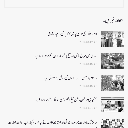
متعلقہ خبریں۔
اننت ناگ کی تاریخ پر مبنی کتاب کی رسم رونمائی
2024-08-19
وادی میں مرغ ، ہنس اور بطخ پالنے کا رجحان ختم ہوتا جارہا ہے
2024-08-18
رکھشا بندھن سے بازاروں کی رونق بڑھنے کی امید
2024-08-18
کشمیری تارکین وطن کیلئےخصوصی ووٹنگ اسکیم متعارف
2024-03-23
رائزنگ بھارت:رسون جوشی اورامیتابھ کانت نےلیاحصہ، کہا۔ اب،وقت بھارت