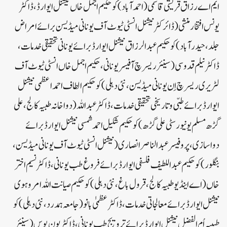
ایم اے رزاق قریشی قاسمی (احمدآباد) کو حکیم اجمل خاں نیشنل ایوارڈ، ڈاکٹر
یونس افتخار منشی (ڈائرکٹر نیشنل انسٹی ٹیوٹ آف یونانی میڈیسن برائے امراض
جلد، حیدرآباد) کو حکیم عبدالرزاق نیشنل ایوارڈ برائے یونانی تحقیقی خدمات،
ڈاکٹر نیلم قدوسی (سینئر ریسرچ آفیسر یونانی، حکیم اجمل خاں انسٹی ٹیوٹ آف
لٹریری ریسرچ اِن یونانی میڈیسن، نئی دہلی) کو حکیم الطاف احمد اعظمی نیشنل
ایوارڈ برائے طبّی و تاریخی تحقیقی خدمات، ڈاکٹر عبداللہ (دواخانہ طبیہ کالج، علی
گڑھ مسلم یونیورسٹی علی گڑھ) کو حکیم شکیل احمد شمسی نیشنل ایوارڈ برائے
دواسازی، پروفیسر عبدالناصر انصاری (نیشنل انسٹی ٹیوٹ آف یونانی میڈیسن،
بنگلور) کو حکیم عبداللطیف فلسفی ایوارڈ برائے فروغ طب یونانی، ڈاکٹر نسیم اختر
خاں (اے اینڈ یو طبیہ کالج، قرول باغ، نئی دہلی) کو حکیم صیانت اللہ امروہوی
نیشنل ایوارڈ برائے معالجاتی خدمات، ڈاکٹر عظمیٰ بانو (جامعہ ہمدرد، نئی دہلی) کو
طبیبہ اُم الفضل نیشنل ایوارڈ برائے ترویج طب یونانی، ڈاکٹر پون بوس (سینئر