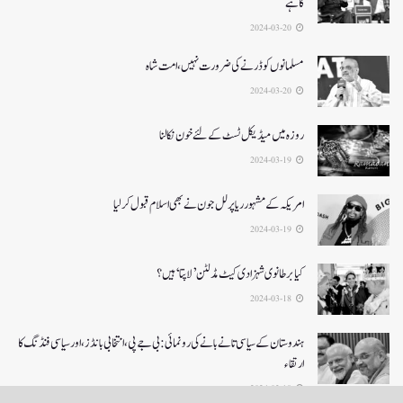
کاہے
2024-03-20
مسلمانوں کوڈرنےکی ضرورت نہیں، امت شاہ
2024-03-20
روزہ میں میڈیکل ٹسٹ کے لئے خون نکالنا
2024-03-19
امریکہ کے مشہور ریاپر لل جون نے بھی اسلام قبول کرلیا
2024-03-19
کیا برطانوی شہزادی کیٹ مڈلٹن ’لاپتا‘ ہیں؟
2024-03-18
ہندوستان کے سیاسی تانے بانے کی رونمائی: بی جے پی، انتخابی بانڈز، اور سیاسی فنڈنگ کا
ارتقاء
2024-03-18