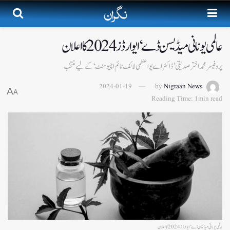
عالمی یونانی میڈیسن ڈے‘ ایوارڈز 2024 کا اعلان
پروفیسر محمد اختر صدیقی ’ڈاکٹر اے یو اعظمی لائف ٹائم اچیومنٹ‘ کے لیے منتخب
2024-01-19
by
Nigraan News
A
A
Reading Time: 1min read
عالمی یونانی میڈیسن ڈے‘ ایوارڈز 2024 کا اعلان