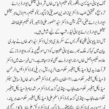
آف یونانی میڈیسن، بنگلور) کو حکیم الیاس خاں شروانی نیشنل ایوارڈ برائے
ترویج و تحقیق طب، ڈاکٹر نیازالدین صدیقی (ناگپور) کو حکیم رام لال ماہر نیشنل
ایوارڈ برائے طبّی انٹیگریشن، ڈاکٹر سیّد منصور علی (اجمیر) کو حکیم خلیفۃ اللہ
نیشنل ایوارڈ برائے یونانی لیڈرشپ کے لیے شامل ہیں۔
آل انڈیا یونانی طبی کانگریس کے سکریٹری جنرل ڈاکٹر سیّد احمد خاں نے جاری
بیان میں کہا کہ ملک بھر سے یونانی طبیبوں کو اس موقع پر مذکورہ ایوارڈز کے
علاوہ حکیم اجمل خاں اسٹار ایوارڈ سے بھی نوازا جاتا ہے۔ اس فہرست میں ڈاکٹر
قرأت زیدی (میڈیکل آفیسر حکومت اترپردیش، بریلی)، ڈاکٹر انیس الرحمن
(میڈیکل آفیسر حکومت راجستھان، اجمیر)، ڈاکٹر شعور احمد خاں (سابق سینئر
میڈیکل آفیسر حکومت پنجاب، چنڈی گڑھ)، ڈاکٹر مرشد امام (میڈیکل آفیسر
حکومت پنجاب، چنڈی گڑھ)، ڈاکٹر اسلم علی (میڈیکل آفیسر حکومت ہریانہ،
نوح میوات)، ڈاکٹر ایس ایم یعقوب (ناگپور)، ڈاکٹر لائق علی خاں (کاس گنج)،