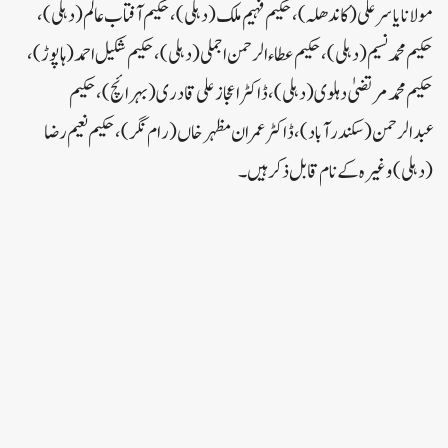
مولانا یاسر علی (کاندھلہ)، حکیم فہیم ملک (دہلی)، حکیم آفتاب عالم (دہلی)،
حکیم محمدنسیم (دہلی)، حکیم عطاء الرحمن اجملی (دہلی)، حکیم شکیل احمد (ہاپوڑ)،
حکیم محمد مرتضیٰ دہلوی (دہلی)، ڈاکٹر اعجاز علی قادری (بہرائچ)، حکیم
عبدالرحمن (سکندرآباد)، ڈاکٹر عمران مظہر خاں (رام نگر)، حکیم نعیم رضا
(دہلی) وغیرہ کے نام قابل ذکر ہیں۔