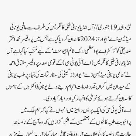
نئی دہلی, 19 جنوری //آل انڈیا یونانی طبی کانگریس کی طرف سے عالمی یونانی
میڈیسن ڈے‘ ایوارڈز 2024 کا اعلان کردیاگیاہے جس میں پروفیسر محمد اختر
صدیقی کو’ڈاکٹر اے یو اعظمی لائف ٹائم اچیومنٹ‘ کے لیے منتخب کیاگیاہے آل
انڈیا یونانی طبی کانگریس(اے آئی یوٹی سی ) کے قومی صدر پروفیسر مشتاق احمد
نے ’عالمی یونانی میڈیسن ڈے‘ ایوارڈز کمیٹی کی سفارشات کی بنیاد پر طب یونانی
کے میدان میں گراں قدر خدمات انجام دینے والے یونانی ڈاکٹروں کے ناموں
کا اعلان کرتے ہوئے خوشی کا اظہار کیا اور مبارکباد دی۔
اے آئی یوٹی سی کی ایک پریس ریلیز میں انہوں نے کہا کہ ہم ملک میں
پرائیویٹ طبیہ کالجوں کے منتظمین کے شکر گزار ہیں کہ وہ آج کے نامساعد
حالات میں طبیہ کالج چلا رہے ہیں وہ یقینا قابل مبارکباد ہیں۔ انہوں نے مزید