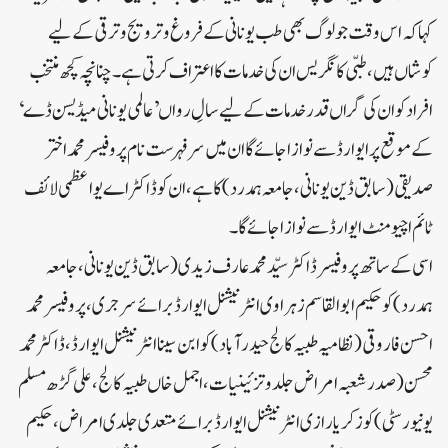
کہا کہ اس وقت جو لوگ بھی طب یونانی کے فروغ و ترویج و ترقی کے لیے
کوشاں ہیں، طبّی کانگریس ان کی خدمات کا اعتراف کرتی ہے۔ چنانچہ کچھ منتخب
افراد کو ان کی گراں قدر خدمات کے لیے سالِ رواں ’عالمی یونانی میڈیسن ڈے‘
کے موقع پر ایوارڈ سے نوازا جائے گا ان میں سرفہرست نام پروفیسر محمد اختر
صدیقی (سابق ڈین یونانی، جامعہ ہمدرد) کا ہے، ان کو ڈاکٹر اے یو اعظمی لائف
ٹائم اچیومنٹ ایوارڈ سے نوازا جائے گا۔
اسی کے ساتھ پروفیسر ڈاکٹر سیّد محمد عارف زیدی (سابق ڈین یونانی، جامعہ
ہمدرد) کو حکیم ابوالقاسم زہراوی انٹرنیشنل ایوارڈ برائے سرجری، پروفیسر محمد
احسن فاروقی (نظامیہ طبیہ کالج حیدرآباد) کو ابن سینا انٹرنیشنل ایوارڈ، ڈاکٹر محمد
محسن (صدر شعبہ امراض جلد و تزئینیات، اجمل خاں طبیہ کالج، علی گڑھ مسلم
یونیورسٹی) کو زکریا رازی انٹرنیشنل ایوارڈ برائے متعدی جلدی امراض، حکیم