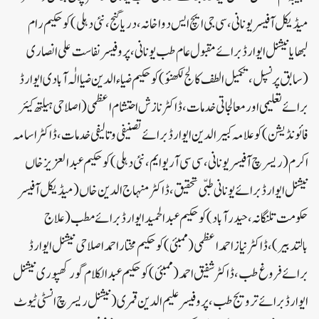
میڈیکل آفیسر یونانی، سی جی ایچ ایس دواخانہ، دریاگنج، نئی دہلی) کو حکیم رام
لبھایا نیشنل ایوارڈ برائے مقبول عام طب یونانی، پروفیسر نفاست علی انصاری
(سابق پرنسپل، تکمیل الطف کالج لکھنؤ) کو حکیم ضیاء الدین ضیا الٰہ آبادی ایوارڈ
برائے تعلیمی اور معالجاتی خدمات، ڈاکٹر نازش احتشام اعظمی (اصلاحی ہیلتھ کیئر
فائونڈیشن) کو علامہ کبیرالدین ایوارڈ برائے تصنیفی و تالیفی خدمات، ڈاکٹر اسامہ
اکرم (ریسرچ آفیسر یونانی، سی سی آریو ایم، نئی دہلی) کو حکیم عبدالعزیز خاں
نیشنل ایوارڈ برائے یونانی طبّی تحقیق، ڈاکٹر منہاج الدین خاں (میڈیکل آفیسر
حکومت تلنگانہ، حیدرآباد) کو حکیم عبدالحمید ایوارڈ برائے مطب (علاج
بالتدبیر)، ڈاکٹر نیاز احمد اعظمی (ممبئی) کو حکیم مختار احمد اصلاحی نیشنل ایوارڈ
برائے فروغ طب، ڈاکٹر شفیق احمد (ممبئی) کو حکیم عبدالکلام گورکھپوری نیشنل
ایوارڈ برائے ترویج طب، پروفیسر علیم الدین قمری (نیشنل ریسرچ انسٹی ٹیوٹ