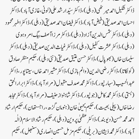
ڈاکٹر شکیل احمد میرٹھی (دہلی)، ڈاکٹر سیّد ارشد علی (لونی، غازی آباد)، ڈاکٹر
احسان احمد صدیقی (فیض آباد)، ڈاکٹر فیضان احمد صدیقی (دہلی)، ڈاکٹر اطہر محمود
(دہلی)، ڈاکٹر شمس الدین آزاد (دہلی)، ڈاکٹر مرزا آصف بیگ امروہوی
(دہلی)، ڈاکٹر عشرت کفیل (دہلی)، ڈاکٹر غیاث الدین صدیقی (دہلی)، ڈاکٹر
سلیمان خاں (بھوپال)، ڈاکٹر حسن عتیق صدیقی (نئی دہلی)، حکیم منظر صادق
(کولکاتا)، ڈاکٹر رضی الدین (وانم باڑی)، ڈاکٹر مشیر احمد خاں، سیتاپور، ڈاکٹر
عبدالحسیب (سہارنپور)، ڈاکٹر محمد صدف مقبول (مرادآباد)، ڈاکٹرابرارالحق
(بستی)، ڈاکٹر محمد کامل (جونپور)، ڈاکٹر شاہنواز حنیف (مرادآباد)، ڈاکٹر مجاہد
رضا خاں (پیلی بھیت)، حکیم یحییٰ خان (ہنومان گڑھ، راجستھان)، حکیم ارشاد
احمد محمد حسن (دیوبند)، ڈاکٹر عظمیٰ پروین (دہلی)، حکیم رشادالاسلام (الٰہ
آباد)، ڈاکٹر محمد ذیشان (بریلی)، حکیم مزمل حسین انصاری (سنبھل)، حکیم