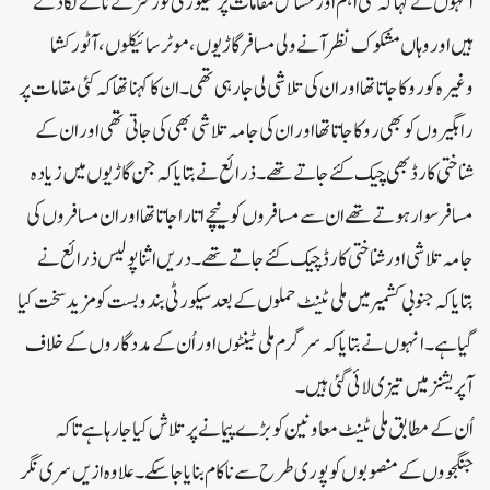
انہوں نے کہا کہ کئی اہم اور حساس مقامات پر سیکورٹی فورسز نے ناکے لگا دئے
ہیں اور وہاں مشکوک نظر آنے ولی مسافر گاڑیوں، موٹر سائیکلوں، آٹو رکشا
وغیرہ کو روکا جاتا تھا اور ان کی تلاشی لی جارہی تھی۔ان کا کہنا تھا کہ کئی مقامات پر
راہگیروں کو بھی روکا جاتا تھا اور ان کی جامہ تلاشی بھی کی جاتی تھی اور ان کے
شناختی کارڈ بھی چیک کئے جاتے تھے۔ذرائع نے بتایا کہ جن گاڑیوں میں زیادہ
مسافر سوار ہوتے تھے ان سے مسافروں کو نیچے اتارا جاتا تھا اور ان مسافروں کی
جامہ تلاشی اور شناختی کارڈ چیک کئے جاتے تھے۔دریں اثنا پولیس ذرائع نے
بتایا کہ جنوبی کشمیر میں ملی ٹینٹ حملوں کے بعد سیکورٹی بندوبست کو مزید سخت کیا
گیا ہے۔انہوں نے بتایا کہ سرگرم ملی ٹینٹوں اور اُن کے مددگاروں کے خلاف
آپریشنز میں تیز ی لائی گئی ہیں ۔
اُن کے مطابق ملی ٹینٹ معاونین کو بڑے پیمانے پر تلاش کیا جارہا ہے تاکہ
جنگجووں کے منصوبوں کو پوری طرح سے ناکام بنایا جاسکے۔علاوہ ازیں سری نگر