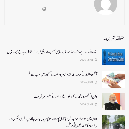
متعلقہ خبریں۔
ایک لاکھ روپے رشوت کا معاملہ،سابق تحصیلدار، نجی فرد کے خلاف چارج شیٹ پیش
2026-08-01
آنگن واڑی ورکروں کا ماہانہ مشاہرہ، جموں و کشمیر میں سب سے کم
2026-08-01
وزیر اعظم روزگار درخواستوں میں جموں و کشمیر سرفہرست
2026-08-01
وادی میں موسلادھار بارش،بانڈی پورہ اور سوپور میںبادل پھٹے، پرائمری سکول اور
رہائشی مکانات میں پانی داخل