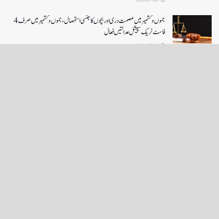
2026-07-26
جموں و کشمیر میں عصمت دری اور بچوں کا جنسی استحصال،جموں و کشمیر میں صرف 4
فاسٹ ٹریک سپیشل عدالتیں فعال
2026-07-26
LOAD MORE
English News
e-Paper
نگراں ٹی وی
4th floor firdous shah bulding Abi guzar Srinagar-190001
+911943566963,9419001837,6005481804 RNI:- JKURD/2007/22206
Email:
editornigraan@gmail.com