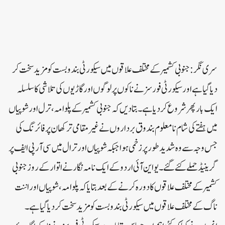
سری نگر:جنوبی کشمیر کے مختلف علاقوں میں سیکورٹی بند وبست کو مزید سخت کر
دیا گیا ہے اور سیکورٹی فورسز نے ناکوں پر لوگوں اور گاڑیوں کی تلاشی کا سلسلہ
ایک بار پھر شروع کر دیا ہے۔بتادیں کہ جنوبی کشمیر کے پلوامہ، ترل اور شوپیاں
میں ہفتے کی شام نامعلوم بندوق برداروں نے غیر مقامی ترکھان پر فائرنگ کی
جس وجہ سے وہ شدید طورپر زخمی ہوا جبکہ شوپیاں اور ترال میں سی آر پی ایف پر
گرینیڈ حملے کئے گئے ۔یو این آئی اردو کے ایک نامہ نگار نے اتوارکے روز جنوبی
کشمیر کے مختلف علاقوں کا دورہ کرنے کے بعد بتایا کہ پلوامہ، شوپیاں اور اننت
ناگ کے مختلف علاقوں میں سیکورٹی بند وبست کو مزید سخت کر دیا گیا ہے۔