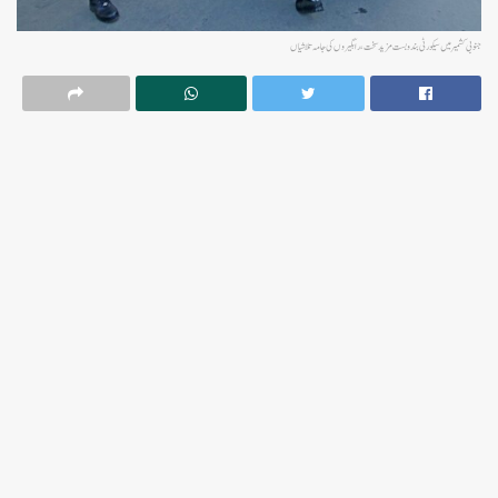
جنوبی کشمیر میں سیکورٹی بندوبست مزید سخت، راہگیروں کی جامہ تلاشیاں