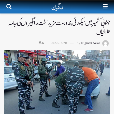
جنوبی کشمیر میں سیکورٹی بندوبست مزید سخت، راہگیروں کی جامہ
تلاشیاں
A
2022-03-20
by
Nigraan News
A