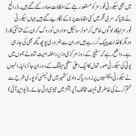
میں بھی سیکورٹی فورسز کو مستعد رہنے کے احکامات صادر کئے گئے ہیں۔ذرائع
نے بتایا کہ سری نگر میں کئی مقامات پر ناکے لگا دیے گئے ہیں جہاں سیکورٹی
فورسز اہلکار لوگوں خاص کر موٹر سائیکل سواروں کو روک کر ان کے شناختی کارڈ
و دیگر کاغذات چیک کر رہے ہیں اور ان سے ضروری پوچھ گچھ بھی کی جا رہی
ہے۔واضح رہے کہ سنیچر کے روز مرکزی وزیر داخلہ امیت شاہ نے جموں میں
یوٹی کی سیکورٹی صورتحال کا ایک اعلیٰ سطحی میٹنگ کے دوران جائزہ لیا۔انہوں
نے سیکورٹی ایجنسیوں پر زور دیا کہ وادی کشمیر میں ملی ٹینسی کو پوری طرح سے
ختم کرنے کی خاطر ملی ٹینٹ مخالف آپریشنز میں تیزی لائی جائے۔ (یو این آئی)