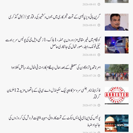
2026-08-01
گرین ہائی ویز پالیسی کے تحت شجرکاری میں جموں و کشمیر کی رفتار تیز// نیتن گڈکری
2026-08-01
کولگام میں غیر مقامی مزدوروں پر حملہ،1ہلاک،1زخمی،ایل جی کی پولیس سربراہ سے
ٹیلی فونک رابطہ، صورتحال کی جانکاری حاصل
2026-08-01
امرناتھ یاترا 6دن کی معطلی کے بعد بحال،پہلگام کا راستہ فی الحال بند، بالتل کھلا ہوا
2026-07-26
فائر اینڈ ایمرجنسی سروسز کا پیپر لیک سکینڈل،اے سی بی کے ہاتھوں مزید 12 ملزمان
گرفتار
2026-07-26
پولیس کی این ڈی پی ایس ایکٹ کے تحت کاروائی، مبینہ منشیات فروش کی کروڑوں کی
جائیداد ضبط