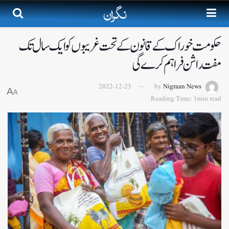
حکومت خوراک کے قانون کے تحت غریبوں کو ایک سال تک
مفت راشن فراہم کرے گی
2022-12-23
by
Nigraan News
A
A
Reading Time: 1min read