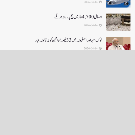
2026-04-14
امسال 4,700 عازمین حج پر روانہ ہونگے
2026-04-14
لوک سبھا اور اسمبلیوں میں33فیصدخواتین کوٹہ قانون تیار
2026-04-14
LOAD MORE
English News
e-Paper
نگراں ٹی وی
4th floor firdous shah bulding Abi guzar Srinagar-190001