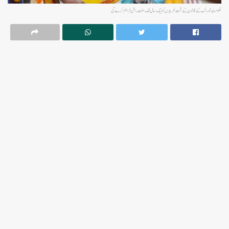
حکومت خوراک کے قانون کے تحت غریبوں کو ایک سال تک مفت راشن فراہم کرے گی