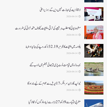
لا قانونیت کی اجازت نہیں دیں گے: وزیر اعلیٰ
2026-04-14
مضبوط یوٹی کا مطلب ہر شعبے کی ترقی، منشیات کیخلاف متحد لڑائی کی ضرورت
2026-04-14
پلوامہ میں منشیات کا مجرم , 32.19 لاکھ روپے کی جائیداد ضبط
2026-04-14
بجبہاڑہ میں قیامت ٹوٹ پڑی2بھائی جہلم میں ڈوب گئے
2026-04-14
ٹیولپ گارڈن سرینگر، 17 اپریل سے عوام کے لیے بند ہو گا
2026-04-14
مغربی ایشیا ء سے 9 لاکھ 27ہزار سے زیادہ لوگوں کو نکالا گیا