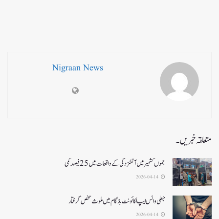
Nigraan News
متعلقہ خبریں۔
جموں کشمیر میں آتشزدگی کے واقعات میں 25فیصد کمی
2026-04-14
جعلی واٹس ایپ اکائونٹ بڈگام میں ملوث شخص گرفتار
2026-04-14