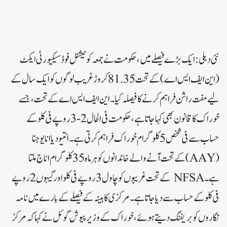
نئی دہلی: ایک بڑے فیصلے میں، حکومت نے جمعہ کو نیشنل فوڈ سیکیورٹی ایکٹ
(این ایف ایس اے) کے تحت 81.35 کروڑ غریب لوگوں کو ایک سال کے
لیے مفت راشن فراہم کرنے کا فیصلہ کیا ۔ این ایف ایس اے کے تحت ، جسے
خوراک کا قانون بھی کہا جاتا ہے، حکومت فی الحال 2-3 روپے فی کلو کے
حساب سے فی شخص 5 کلو گرام خوراک فراہم کرتی ہے۔ انتیودیا انا یوجنا
(AAY)کے تحت آنے والے خاندانوں کو ہر ماہ 35 کلو گرام اناج ملتا
ہے۔ NFSA کے تحت غریبوں کو چاول 3 روپے فی کلو اور گیہوں 2 روپے
فی کلو کے حساب سے دیا جاتا ہے۔ مرکزی کابینہ کے فیصلے کے بارے میں نامہ
نگاروں کو بریفنگ دیتے ہوئے ، خوراک کے وزیر پیوش گوئل نے کہا کہ مرکز