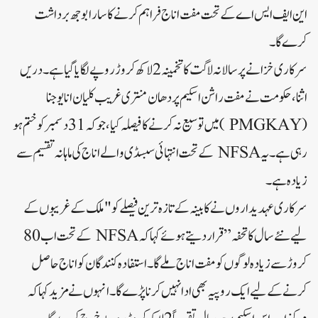
این ایف ایس اے کے تحت مفت اناج فراہم کرنے کا سارا بوجھ برداشت
کرے گا۔
سرکاری خزانے پر سالانہ لاگت کا تخمینہ 2 لاکھ کروڑ روپے لگایا گیا ہے۔دریں
اثنا، حکومت نے مفت راشن اسکیم پردھان منتری غریب کلیان انا یوجنا
( PMGKAY ) میں توسیع نہ کرنے کا فیصلہ کیا، جو کہ 31 دسمبر کو ختم ہو
رہی ہے۔یہ NFSA کے تحت انتہائی سبسڈی والے اناج کی ماہانہ تقسیم سے
زیادہ ہے۔
سرکاری عہدیداروں نے کابینہ کے تازہ ترین فیصلے کو "ملک کے غریبوں کے
لیے نئے سال کا تحفہ” قرار دیتے ہوئے کہا کہ NFSA کے تحت اب 80
کروڑ سے زیادہ لوگوں کو مفت اناج ملے گا۔استفادہ کنندگان کو اناج حاصل
کرنے کے لیے ایک روپیہ بھی ادا نہیں کرنا پڑے گا۔ انہوں نے مزید کہا کہ