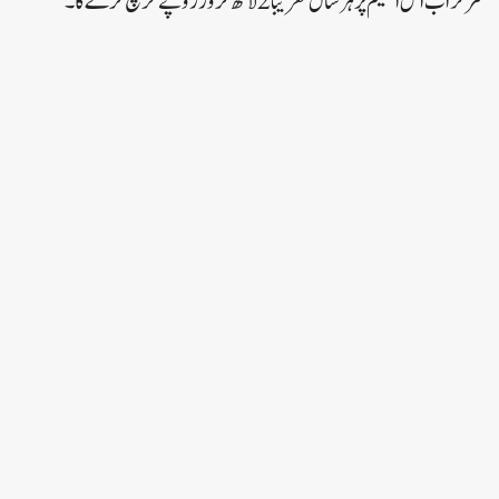
مرکز اب اس اسکیم پر ہر سال تقریباً 2 لاکھ کروڑ روپے خرچ کرے گا۔