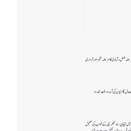
رحلہ مکمل،آبادی کا مرحلہ ستمبر اور فروری
 سے مال گاڑیوں کی آمدورفت محدود
پانچ اگست 2019میں شیاما پر ساد مکھرجی کے خواب کی تکمیل