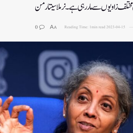
مختلف زاویوں سے مار رہی ہے۔ نرملا سیتارمن
0
A
Reading Time: 1min read
2023-04-15
A