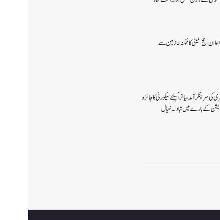
 پالیسی 2027کا اعلان ،حج کمیٹی کا ممکنہ عازمین سے
ی سرینگر آمد ،یاترا کیلئے سیکورٹی کا جائزہ
ٓپریشن کے بارے میں تبادلہ خیال