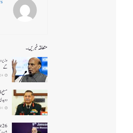
ws
متعلقہ خبریں۔
وزیر دف
گے
2026-07-24
مسلح اف
دویدی
2026-07-01
26
شاہ نا