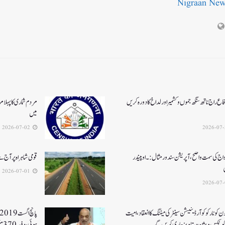
Nigraan Ne
اع راج ناتھ سنگھ جموں و کشمیر اور لداخ کا دورہ کریں
مردم شماری کا پہلا م
میں
2026-07-02
واج کی سمت واضح، آپریشن سندورمثال:۔ اوپیندر
قومی شاہراہ پر آج
2026-07-01
جون کونارکو کوآرڈینیشن سینٹر کی میٹنگ کا انعقاد، امیت
رکوٹکس ویژن دستاویز جاری کریں گے
ہوئی، دفعہ 370منسوخی سے وژن مکمل ہوا۔ امت شاہ