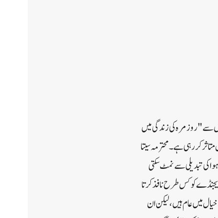
اویوں سے "روزمرہ کی زندگی میں
متاثر کررہی ہے۔ محترمہ سیتا
ا کی تبدیلی سے نمٹ سکتی
یجنڈے کو کس طرح نافذ کرتا
یال میں عام ہیں، لیکن ان