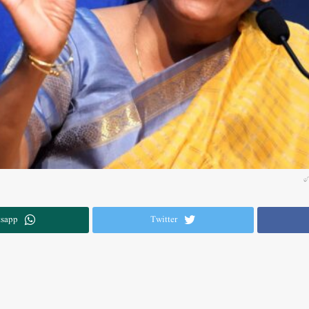
من
sapp
Twitter