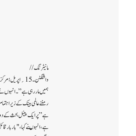
مانیٹرنگ//
واشنگٹن ۔15؍ اپر
ہمیں مار رہی ہے”۔ انہوں نے ک
رمننے عالمی بینک کے زیر اہت
ہے” پر ایک پینل بحث کے دورا
ہے، انہوںنے کہا، "بار بار ق