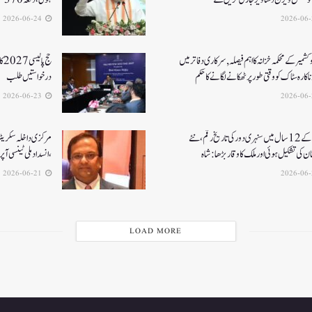
2026-06-24
کشمیر کے محکمہ خزانہ کا اہم فیصلہ , سرکاری دفاتر میں
حج
اکارہ سٹاک کو وقتی طور پر ٹھکانے لگانے کا حکم
درخواستیں طلب
2026-06-23
مودی کے 12 سال میں سنہری دور کی تاریخ رقم ، نئے
مرکزی داخلہ سکریٹری ک
ن کی تشکیل ہوئی اور ملک کا وقار بڑھا: شاہ
،انسداد ملی ٹینسی ا
2026-06-21
LOAD MORE