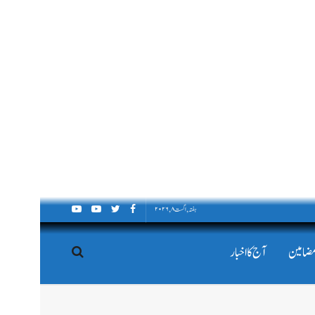
ہفتہ, اگست ۸, ۲۰۲۶
مضامین
آج کا اخبار