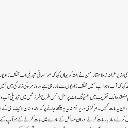
یل؛ مرکزی وزیر خزانہ نرملا سیتارامن نے ہفتہ کو یہاں کہا کہ موسمیاتی تبدیلی اب مختلف ز
ہا کہ آب و ہوا اب ہمیں مختلف زاویوں سے مار رہی ہے، روزمرہ کی زندگی میں ہمیں 
مام منعقدہ ایک تقریب میں "میکنگ اٹ پرسنل: کس طرح طرز عمل میں تبدیلی آب و ہو
ن یہ بات کہیں۔ مرکزی وزیر خزانہ یہ پوچھے جانے پر کہ ہندوستان لائیف ای کے ا
ائل کرنے، بار بار بات کرنے اور ان مسائل کے بارے میں بات کرنے کے جو آپ کے خ