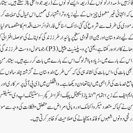
ئز ہیں، ذمہ دار لوگوں کے ذریعہ، ایسے لوگوں کے ذریعہ جو واقعی پکڑ سکتے ہیں۔ سیت
ں کہ انتہائی غیرمعمولی چیزوں کے لیے زیادہ تر اشتہاری مہمیں اس خیال کی حمایت 
ر مودی کی طرف سے شروع کی گئی، لائف اسٹائل فار انوائرمنٹ اقدام کا مقصد ماحولیاتی 
لیے ہندوستان اور بین الاقوامی سطح پر پائیدار طرز زندگی کو اپنانے کی حوصلہ افزائی کر
نیٹ ورک بنانے اور پروان چڑھانے کا ارادہ رکھتا ہے، یعنی ‘پرو-پلینیٹ 
 اس کے بارے میں، زیادہ بااثر لوگ اس کے بارے میں بات کر رہے ہیں۔ سیتا رمن نے
ر بھی بات کی، اس بات کی نشاندہی کی کہ کس طرح ہندوستان نے گزشتہ چند سالوں 
مع خدمات کی فراہمی میں اپنا تعاون دیکھا ہے۔ واشنگٹن میں ڈی پی آئی پر سرکاری اور
 ایم ایف کے زیر اہتمام "انڈیاز ڈیجیٹل پبلک انفراسٹرکچر – اسٹیکنگ اپ دی بینیفٹ
 نے کہا کہ متعدد میکرو اکنامک اور وبائی امراض سے متعلق مشکلات کی وجہ سے مو
ر نجی دونوں شعبوں کو فائدہ پہنچانے کی صلاحیت کو ظاہر کرتی ہیں۔