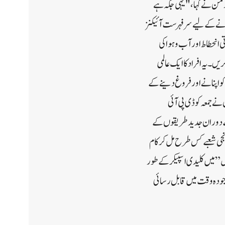
ا رمن نے کہا، "یہی جگہ ہے
کرنے کے لیے سرفہرست آئیکنز
انحطاط اور آب و ہوا کی
یں۔ یہ افراد کا ایک عالمی
پیپل (P3)، جو ماحول دوست طرز زندگی کو اپنانے اور فروغ دینے کے
 جمعہ کو ڈی پی آئی
کے دوران جدید طریقوں کے
 نجی شعبے کس طرح مل کر کام
س” میں کلیدی اسپیکر کے طور
جودہ وقت میں قابل رسائی