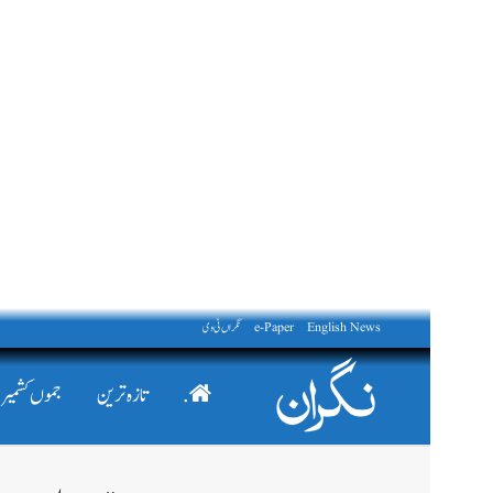
English News
e-Paper
نگراں ٹی وی
.
تازہ ترین
جموں کشمیر