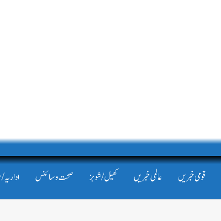
قومی خبریں
عالمی خبریں
کھیل/شوبز
صحت و سائنس
اداریہ/ 