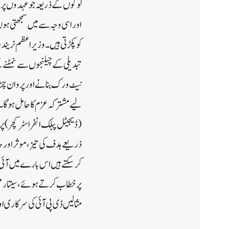
لوگوں کے ذریعہ جو عہدوں پر فا
اور اسی وجہ سے میں سمجھتی ہو
کو پکڑتی ہیں۔ وزیر اعظم نریند
تبدیلی کے چیلنجوں سے نمٹنے کے 
لیے مشترکہ عزم کا حامل ہوگا۔
(ڈیجیٹل پبلک انفراسٹرکچر)پ
ذریعے ہدف کی تیز، موثر اور جا
کر سکتے ہیں اس بارے میں آئی
پر خطاب کرتے ہوئے، سیتا رمن
مثالیں ڈی پی آئی کی سرکاری او