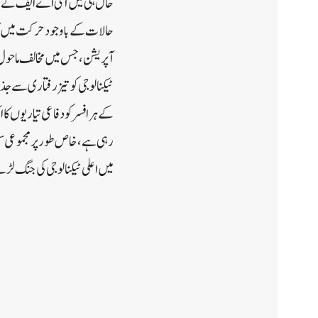
حال ہی میں آئی اے ایف نے ط
آپریشن، جس میں مخالف ماحول م
ٹیکنالوجی کو تیز رفتاری سے ج
کے ہر افسر کو دفاعی تیاریوں کا
رہی ہے، خاص طور پر مجموعی سی
میں اعلی ٹیکنالوجی کی جنگ لڑ