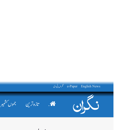
English News
e-Paper
نگراں ٹی وی
.
تازہ ترین
جموں کشمیر