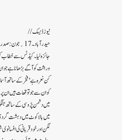
نیوز ڈیسک//
حیدر آباد۔ 17؍
جائزہ لیا۔ کیڈٹس سے خطاب کرت
وراثت کو آگے بڑھانا ہے جو ان
کن نعرہ ہے ‘ فخر کے ساتھ آسم
میں دشمن پڑوسی کے ساتھ جنگوں
میں بالاکوٹ میں دہشت گردی کے
لگن اور خود قربانی کی افسانو