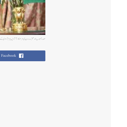
صدرجمہوریہ ہند محترمہ دروپدی مرمو کا، 77 ویں یوم آزادی کے موقع پر قوم کے نام خطاب
Facebook