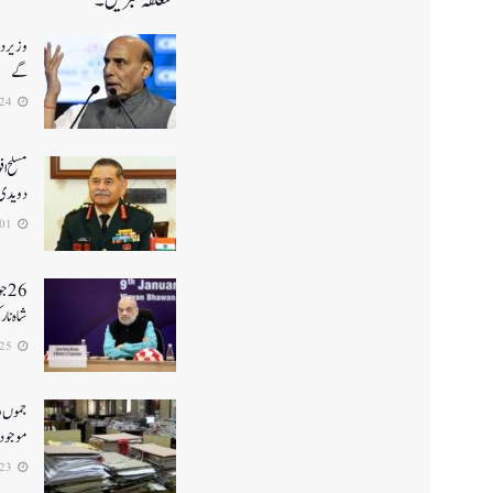
متعلقہ خبریں۔
وزیر دف
گے
2026-07-24
مسلح اف
دویدی
2026-07-01
26
شاہ نا
2026-06-25
جموں و 
موجود ن
2026-06-23