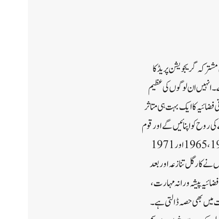
ں مشترکہ گریجویشن پریڈ کا
ے۔ انہیں ان لوگوں کی عظیم
 فضائیہ کا ایک بہت ہی متاثر
کی روح کو اپنائیں گے اور قوم
کو ان سے جو توقعات ہیں ان پر پورا اتریں گے۔ صدر جمہوریہ نے کہا کہ ہندوستانی فضائیہ کے بہادر جنگجوؤں نے 1948، 1965 اور 1971
 نے کارگل تنازعہ اور بعد
ضائیہ پیشہ ورانہ مہارت،
حت میں بھی حصہ ڈالتی ہے۔