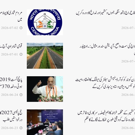
اع راج ناتھ سنگھ جموں و کشمیر اور لداخ کا دورہ کریں
مردم شماری کا پہلا م
میں
2026-07-02
واج کی سمت واضح، آپریشن سندورمثال:۔ اوپیندر
قومی شاہراہ پر آج
2026-07-01
جون کونارکو کوآرڈینیشن سینٹر کی میٹنگ کا انعقاد، امیت
رکوٹکس ویژن دستاویز جاری کریں گے
ہوئی، دفعہ 370منسوخی سے وژن مکمل ہوا۔ امت شاہ
2026-06-24
کشمیر کے محکمہ خزانہ کا اہم فیصلہ , سرکاری دفاتر میں
حج
اکارہ سٹاک کو وقتی طور پر ٹھکانے لگانے کا حکم
درخواستیں طلب
2026-06-23