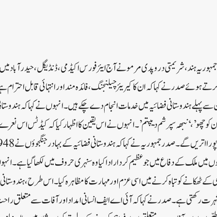
جون: صدر جمہوریہ ہند، شریمتی دروپدی مرمو نے آج ایئر فورس اکیڈمی، ڈنڈیگل، حیدرآباد می
ے ہوئے صدر نے کہا کہ ان کا کیریئر چیلنجنگ، فائدہ مند اور انتہائی قابل احترام ہ
 سے پہلے ہندوستانی فضائیہ میں خدمات انجام دے چکے ہیں۔ انہوں نے کہا کہ ہندوستانی
ان کو چھو’، ‘نبھہ سپرشم دیپتم’ ۔ انہوں نے اس یقین کا اظہار کیا کہ کیڈٹس اس نعرے 
 میں ملک کے دفاع میں جو عظیم کردار ادا کیا وہ سنہری حروف میں لکھا گیا ہے۔ انہوں
 ٹھکانے کو تباہ کرنے میں اسی عزم اور مہارت کا مظاہرہ کیا۔ اس طرح، ہندوستانی ف
ی شہرت رکھتی ہے۔ صدر نے کہا کہ آئی اے ایف انسانی امداد اور آفات سے متعلق را