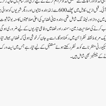
بی امداد اور آفات سے متعلق امداد فراہم کرنے کے لیے ترکی اور شام میں حالیہ ز
حالات کے باوجود حرکت میں آئی۔ قبل ازیں، کابل میں پھنسے 600 سے زائد ہندوستانیوں اور د
یں پرواز اور لینڈنگ شامل تھی، ہندوستانی فضائیہ کی اعلیٰ صلاحیتوں کا منہ بولتا ثب
ذب کرنے کی صلاحیت زمین، سمندر اور فضا میں دفاعی تیاریوں کے لیے ضروری ہو گی۔ 
 ایک مربوط نقطہ نظر ذہن میں رکھنا ہوگا۔ اسے یہ جان کر خوشی ہوئی کہ فضائیہ ہمیشہ ت
کیورٹی منظر نامے کو مدنظر رکھتے ہوئے مستقبل کے لیے تیار ہے جس میں نیٹ ورک پر
نے کے چیلنجز بھی شامل ہیں۔