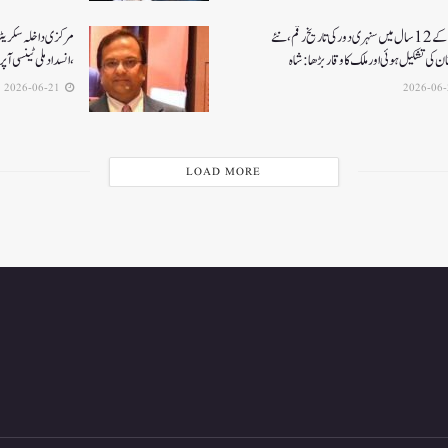
مودی کے 12 سال میں سنہری دور کی تاریخ رقم ، نئے
مرکزی داخلہ سکریٹری ک
ن کی تشکیل ہوئی اور ملک کا وقار بڑھا: شاہ
،انسداد ملی ٹینسی ا
2026-06-21
LOAD MORE