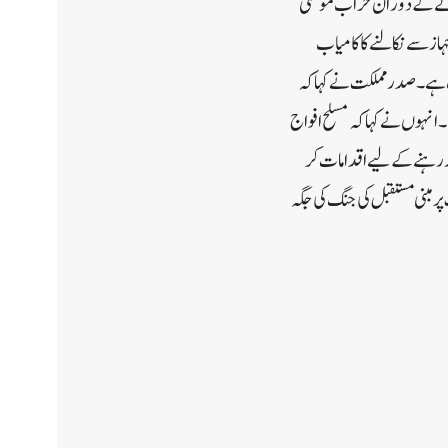
لزلے کے دوران خراب موسمی
یگر شہریوں کو ہوائی جہاز سے نکالنے کا کامیاب
وت ہے۔ صدر مملکت نے کہا کہ
انہوں نے کہا کہ مسلح افواج
یار رہنے کے لیے اقدامات کر
 مبنی مستقبل کی جنگ کی جگہ