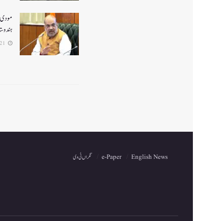
ہندوستا
2026-06-21
English News
e-Paper
نگراں ٹی وی