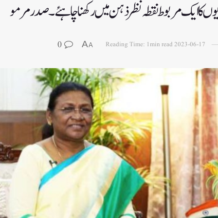
اریوں کا ایک مربوط نقطہ نظر ذہن میں رکھنا چاہئے۔ صدر مرمو
0
A
Reading Time: 1min read
2023-06-17
A