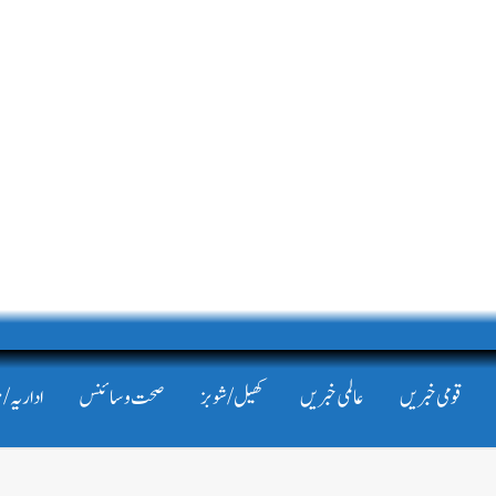
قومی خبریں
عالمی خبریں
کھیل/شوبز
صحت و سائنس
اداریہ/ 