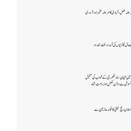
رحلہ مکمل،آبادی کا مرحلہ ستمبر اور فروری
 سے مال گاڑیوں کی آمدورفت محدود
پانچ اگست 2019میں شیاما پر ساد مکھرجی کے خواب کی تکمیل
 پالیسی 2027کا اعلان ،حج کمیٹی کا ممکنہ عازمین سے