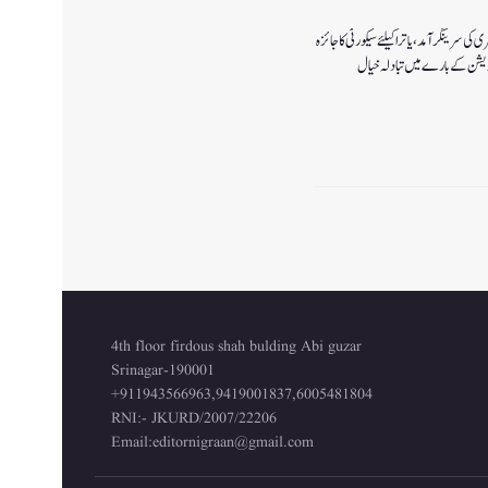
ی سرینگر آمد ،یاترا کیلئے سیکورٹی کا جائزہ
ٓپریشن کے بارے میں تبادلہ خیال
4th floor firdous shah bulding Abi guzar
Srinagar-190001
+911943566963,9419001837,6005481804
RNI:- JKURD/2007/22206
Email:
editornigraan@gmail.com