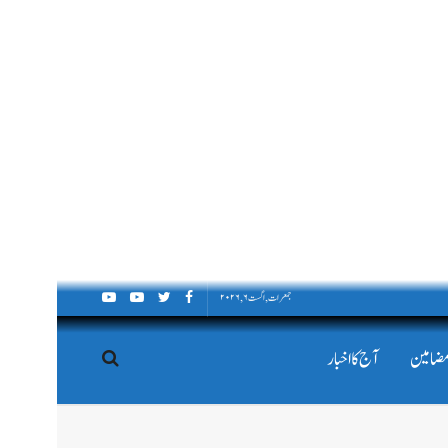
جمعرات, اگست ۶, ۲۰۲۶
مضامین
آج کا اخبار