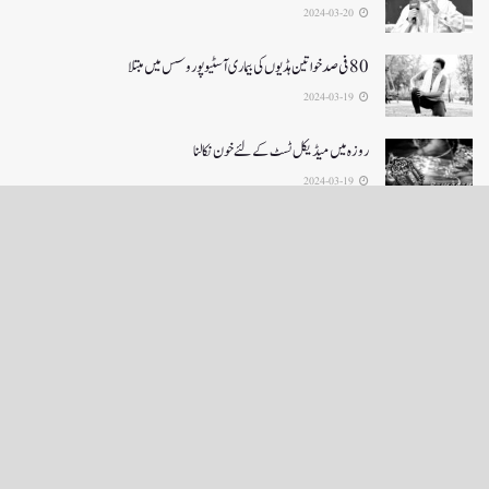
2024-03-20
80 فی صد خواتین ہڈیوں کی بیماری آسٹیوپوروسس میں مبتلا
2024-03-19
روزہ میں میڈیکل ٹسٹ کے لئے خون نکالنا
2024-03-19
LOAD MORE
English News
e-Paper
نگراں ٹی وی
4th floor firdous shah bulding Abi guzar Srinagar-190001