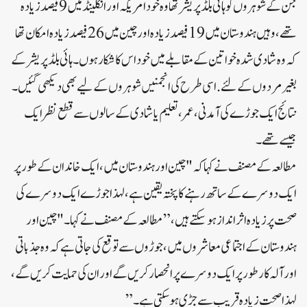
جن کے شوہروں کو ہائی بلڈ پریشر تھا وہ خود امریکہ اور انگلینڈ میں 9 فیصد زیادہ
تھے، وہیں ہندوستان میں 19 فیصد زیادہ اور چین میں 26 فیصد زیادہ امکان تھا
کہ وہ شادی شدہ خواتین کے مقابلے میں خود اس کا شکار ہوں۔ ہائی بلڈ پریشر کے
بغیر مردوں کے لئے. اسی طرح کی انجمنیں شوہروں کے لیے بھی دیکھی گئیں۔
نتائج ایک جوڑے کی آمدنی، عمر، تعلیم یا شادی کے سالوں سے قطع نظر ایک
جیسے تھے۔
مطالعہ کے مصنف نے کہا کہ "چین اور ہندوستان میں، ایک خاندان کے طور پر
ایک دوسرے کے ساتھ رہنے کا پختہ یقین ہے، لہذا جوڑے ایک دوسرے کی
صحت پر زیادہ اثر انداز ہو سکتے ہیں،” مطالعہ کے مصنف نے کہا۔ "چین اور
ہندوستان کے اجتماعی معاشروں میں، جوڑوں سے توقع کی جاتی ہے کہ وہ جذباتی
اور آلہ کار طور پر ایک دوسرے پر انحصار کریں گے اور ان کی حمایت کریں گے،
لہذا صحت زیادہ قریب سے جڑی ہو سکتی ہے۔”