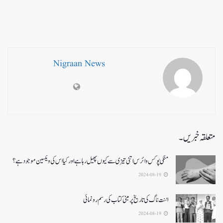
Nigraan News
متعلقہ خبریں۔
منکی پوکس وائرس اتنی تیزی سے کیوں پھیل رہا ہے اور کیا اس کی ویکسین موجود ہے؟
2024-08-19
اننت ناگ کی تاریخ پر مبنی کتاب کی رسم رونمائی
2024-08-19