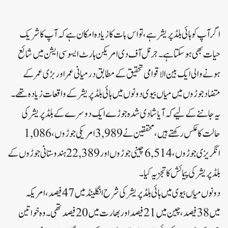
اگر آپ کو ہائی بلڈ پریشر ہے، تو اس بات کا زیادہ امکان ہے کہ آپ کا شریک
حیات بھی ہوسکتا ہے۔ جرنل آف دی امریکن ہارٹ ایسوسی ایشن میں شائع
ہونے والی ایک بین الاقوامی تحقیق کے مطابق درمیانی عمر اور بڑی عمر کے
متضاد جوڑوں میں میاں بیوی دونوں میں ہائی بلڈ پریشر کے واقعات زیادہ تھے۔
یہ جاننے کے لیے کہ آیا شادی شدہ جوڑے ایک دوسرے کے بلڈ پریشر کی
حالت کا عکس رکھتے ہیں، محققین نے 3,989 امریکی جوڑوں، 1,086
انگریزی جوڑوں، 6,514 چینی جوڑوں اور 22,389 ہندوستانی جوڑوں کے
بلڈ پریشر کی پیمائش کا تجزیہ کیا۔
دونوں میاں بیوی میں ہائی بلڈ پریشر کی شرح انگلینڈ میں 47 فیصد، امریکہ
میں 38 فیصد، چین میں 21 فیصد اور بھارت میں 20 فیصد تھی۔ وہ خواتین