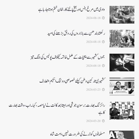
وادی میں مرغ ، ہنس اور بطخ پالنے کا رجحان ختم ہوتا جارہا ہے
2024-08-18
رکھشا بندھن سے بازاروں کی رونق بڑھنے کی امید
2024-08-18
جموں کشمیر سے منشیات کے مکمل خاتمہ کیخلاف پولیس کی جنگ تیز
2024-08-18
کشمیری تارکین وطن کیلئےخصوصی ووٹنگ اسکیم متعارف
2024-03-23
رائزنگ بھارت:رسون جوشی اورامیتابھ کانت نےلیاحصہ، کہا۔ اب،وقت بھارت
کاہے
2024-03-20
مسلمانوں کوڈرنےکی ضرورت نہیں، امت شاہ