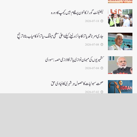
لیفٹیننٹ گورنرکا ننون پہلگام بیس کیمپ کا دورہ
2026-07-18
جاری امرناتھ یاترا کا جائزہ لینے کیلئے اعلیٰ سطحی میٹنگ،یاترا کو کامیاب بنانا ترجیح
2026-07-08
کشمیریوں کی مہمان نوازی یاترا کا لازمی حصہ: مودی
2026-07-04
صحت سہولیات کا حصول ہر شہری کا بنیادی حق
2026-07-02
LOAD MORE