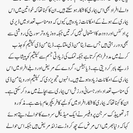
والے افراد بھی اس بیماری کا شکار ہوسکتے ہیں۔ان کا کہنا تھا کہ خواتین میں اس
بیماری کے ہونے کے امکانات زیادہ ہیں کیوں کہ وہ مناسب تعداد میں ڈیری
پرادکٹس اور دودھ کا استعمال نہیں کرتیں جبکہ وہ زیادہ تر سورج کی روشنی سے
بھی دور رہتی ہیں جس سے ڈیٹامن ڈی ملتا ہے۔ڈیٹامن ڈی کیلشیم کو جذب
کرنے میں مدد فراہم کرتا ہے جبکہ نمک کی زیادتی جسم سے کیلشیم کو پیشاب کے
ذریعے باہر کردیتی ہے۔ذیابیطس، گردے کے مریض اور دبلے افراد میں اس
بیماری کے امکانات زیادہ ہوتے ہیں۔انہوں تجویز دی کہ کیلشیم اور ویٹامن ڈی
کی مناسب تعداد، اور جسمانی ورزش اس بیماری سے بچانے میں مدد کرسکتی ہے۔
ان کا کہنا تھا کہ بیماری کا شکار افراد میں کولہے کا فریکچر عام بات ہے۔ مذکورہ
آرتھوپیڈک سرجن پروفیسر نے ایک میڈیکل سروے کا حوالے دیتے ہوئے
کہا کہ دنیا بھر میں اس مرض کے چھ کروڑ سے زائد مریض ہیں جبکہ اس حوالے