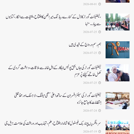
2026-08-01
،لیفٹیننٹ گورنر کا ڈل کے کنارے ریڈنگ میراتھن کا افتتاح، منشیات سے انکار، کتابوں
سے پیار۔ سنہا
2026-07-25
ہم رسم و رواج کے قیدی ہیں
2026-07-25
لیفٹیننٹ گورنر کی جاں بحق پولیس اہلکار کے اہلِ خانہ سے ملاقات، دہشت گردی کے
مکمل خاتمے کیلئے پْرعزم
2026-07-25
لیفٹیننٹ گورنر کی سینئر افسران کے ساتھ اعلیٰ سطحی میٹنگ، لاجسٹک اور حفاظتی
اِنتظامات کا جامع جائزہ
2026-07-24
سرینگر میںچنار بک فیسٹول کا شاندار افتتاح،علم، تہذیب اور وراثت کی علامت: ایل جی
2026-07-19