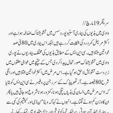
سرینگر19مارچ//
وادی میں ہڈیوں کی بیماری آسٹیوپوروسس میں تشویشناک اضافہ ہوا ہے اور
اکثر مریض کمر درد کی شکایت کررہے ہیں جبکہ اس بیماری میں 80 فی صد
خواتین مبتلا ہیں۔سی این ایس کے مطابق ہڈیوں کی مختلف بیماریوں نے پوری
وادی میں تشویشناک صورتحال پیدا کردی جس کے نتیجے میں عوامی حلقوں میں
زبردست تشویش لاحق ہو گیا ہے۔اس مرض میں اکثر خواتین مبتلا ہیں اور انکی
شرح80 فیصد ہے۔ آرتھوپیڈک کے سر رجن پروفیسر نے سی این ایس کوبتا یا
کہ ا اس مرض میں انسان کی ہڈیاں پتلی ہونا، کمزور ہونا شروع ہوجاتی ہیں یا پھر
ان کا وزن کم ہونے لگتا ہے۔انہوں نے کہا کہ ویٹامن ڈی اور کیلشیم کی کمی سے
یہ بیماری حملہ آور ہوتی ہے جبکہ تمباکو نوشی اور بڑی مقداد میں نمک کھانے