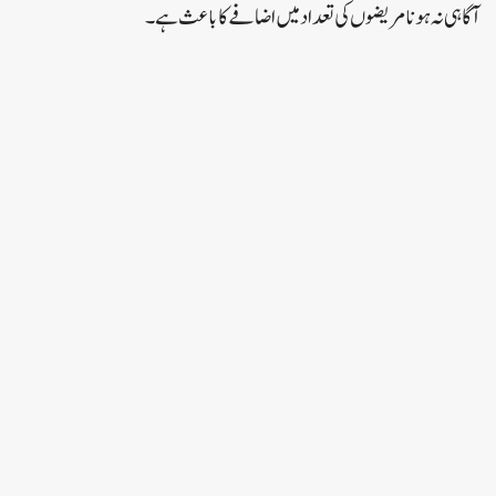
آگاہی نہ ہونا مریضوں کی تعداد میں اضافے کا باعث ہے۔