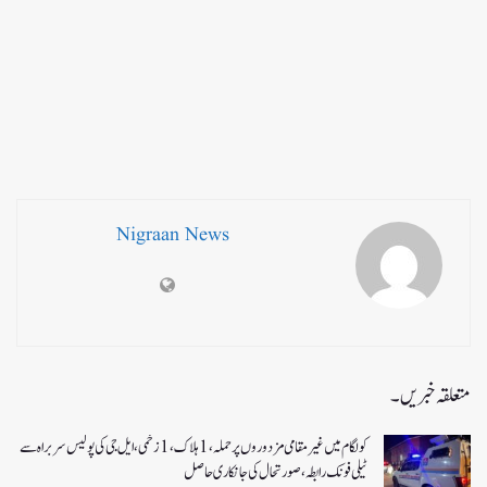
Nigraan News
متعلقہ خبریں۔
کولگام میں غیر مقامی مزدوروں پر حملہ،1ہلاک،1زخمی،ایل جی کی پولیس سربراہ سے
ٹیلی فونک رابطہ، صورتحال کی جانکاری حاصل