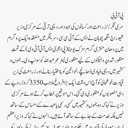
پی آئی بی
سری نگر //زراعت اور کسانوں کی بہبود اور دیہی ترقی کے مرکزی وزیر
شیوراج سنگھ چوہان نے ایس کے آئی سی سی، سرینگر میں منعقدہ ایک پروگرام
میں پردھان منتری گرام سڑک یوجنا (پی ایم جی ایس آئی آئی وی) کے تحت
منظور شدہ پروجیکٹوں کے لیے منظوری لیٹر عمر عبداللہ کو سونپ دی۔جموں و
کشمیر میں دیہی بنیادی ڈھانچے، خواتین کو بااختیار بنانے اور زراعت کی زیر
قیادت خوشحالی کو آج اس وقت ایک بڑا فروغ ملا جب 3350کروڑ روپے کے
دہی منصوبوں کو منظوری دی گئی۔ اس موقع پر خطاب کرتے ہوئے مرکزی
وزیر نے کہا کہ وہ جموں و کشمیر میں کسی رسمی یا عہدے کے احساس کے ساتھ
نہیں بلکہ خدمت کے جذبے کے ساتھ آئے ہیں۔ انہوں نے کہا کہ وزیر اعظم
نریندر مودی کی قیادت میں حکومت ہند نہ صرف سڑکیں بنانے بلکہ دلوں کو