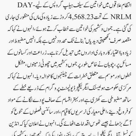
انتظام علاقوں میں خواتین کے سیلف ہیلپ گروپس کے لیے DAY-
NRLM کے تحت 4,568.23 کروڑ سے زیادہ کی ماں کی منظوری جاری
کی گئی ہے۔ جموں و کشمیر کی خواتین سے خطاب کرتے ہوئے، انہوں نے کہا کہ
مقصد صرف ‘لکھپتی دیدیاں’ بنانے تک محدود نہیں ہے بلکہ انہیں مضبوط اور
زیادہ بااختیار کاروباری اداروں میں تبدیل کرنا ہے۔زراعت اور کسانوں کے
مسائل پر، چوہان نے خاص طور پر جموں و کشمیر میں چھوٹی زمینوں، مشکل
خطوں اور موسم سے متعلق خطرات کے چیلنجوں کا حوالہ دیا۔ انہوں نے کہا کہ
مرکزی حکومت ہولیسٹک ایگریکلچر ڈیولپمنٹ پروگرام کے ذریعے خطے کے
ساتھ مضبوطی سے کھڑی ہے اور بہتر اقسام کے صاف پودے لگانے کے مواد
کو فروغ دینے، اعلی معیار کی نرسریوں کا قیام، اور سائنسی فصلوں کے تنوع کو
آگے بڑھانے جیسے ٹھوس اقدامات اٹھائے گی۔ انہوں نے اعلان کیا کہ انڈین
کونسل آف ایگریکلچرل ریسرچ کے سائنسدانوں کی ایک ٹیم جموں و کشمیر کی