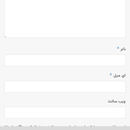
*
نام
*
ای میل
ویب‌ سائٹ
اس براؤزر میں میرا نام، ای میل، اور ویب سائٹ محفوظ رکھیں اگلی بار