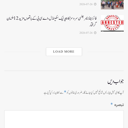
2026-07-26
فائر اینڈ ایمرجنسی سروسز کا پیپر لیک سکینڈل،اے سی بی کے ہاتھوں مزید 12 ملزمان
گرفتار
2026-07-26
LOAD MORE
جواب دیں
*
آپ کا ای میل ایڈریس شائع نہیں کیا جائے گا۔
ضروری خانوں کو
سے نشان زد کیا گیا ہے
*
تبصرہ