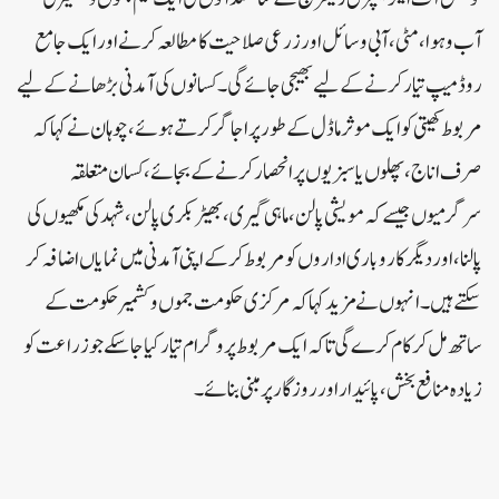
آب و ہوا، مٹی، آبی وسائل اور زرعی صلاحیت کا مطالعہ کرنے اور ایک جامع
روڈ میپ تیار کرنے کے لیے بھیجی جائے گی۔کسانوں کی آمدنی بڑھانے کے لیے
مربوط کھیتی کو ایک موثر ماڈل کے طور پر اجاگر کرتے ہوئے، چوہان نے کہا کہ
صرف اناج، پھلوں یا سبزیوں پر انحصار کرنے کے بجائے، کسان متعلقہ
سرگرمیوں جیسے کہ مویشی پالن، ماہی گیری، بھیڑ بکری پالن، شہد کی مکھیوں کی
پالنا، اور دیگر کاروباری اداروں کو مربوط کرکے اپنی آمدنی میں نمایاں اضافہ کر
سکتے ہیں۔ انہوں نے مزید کہا کہ مرکزی حکومت جموں و کشمیر حکومت کے
ساتھ مل کر کام کرے گی تاکہ ایک مربوط پروگرام تیار کیا جا سکے جو زراعت کو
زیادہ منافع بخش، پائیدار اور روزگار پر مبنی بنائے۔