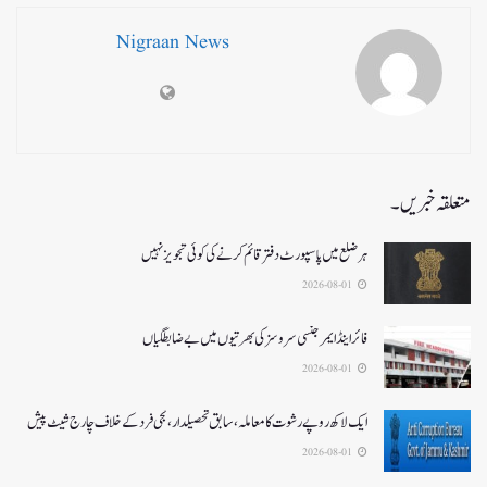
Nigraan News
متعلقہ خبریں۔
ہر ضلع میں پاسپورٹ دفتر قائم کرنے کی کوئی تجویز نہیں
2026-08-01
فائر اینڈ ایمرجنسی سروسزکی بھرتیوں میں بے ضابطگیاں
2026-08-01
ایک لاکھ روپے رشوت کا معاملہ،سابق تحصیلدار، نجی فرد کے خلاف چارج شیٹ پیش
2026-08-01