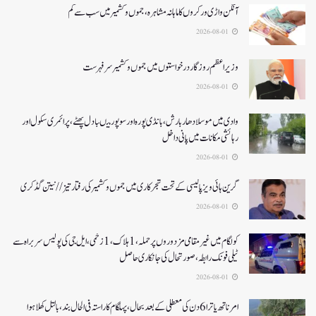
آنگن واڑی ورکروں کا ماہانہ مشاہرہ، جموں و کشمیر میں سب سے کم
2026-08-01
وزیر اعظم روزگار درخواستوں میں جموں و کشمیر سرفہرست
2026-08-01
وادی میں موسلادھار بارش،بانڈی پورہ اور سوپور میںبادل پھٹے، پرائمری سکول اور
رہائشی مکانات میں پانی داخل
2026-08-01
گرین ہائی ویز پالیسی کے تحت شجرکاری میں جموں و کشمیر کی رفتار تیز// نیتن گڈکری
2026-08-01
کولگام میں غیر مقامی مزدوروں پر حملہ،1ہلاک،1زخمی،ایل جی کی پولیس سربراہ سے
ٹیلی فونک رابطہ، صورتحال کی جانکاری حاصل
2026-08-01
امرناتھ یاترا 6دن کی معطلی کے بعد بحال،پہلگام کا راستہ فی الحال بند، بالتل کھلا ہوا