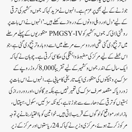
جوڑنے کے لیے بھی پرعزم ہے۔ انہوں نے مزید کہا کہ جموں و کشمیر کی ترقی
کے لیے ‘دل اور دہلی دونوں کے دروازے کھلے ہیں۔’ انہوں نے اس بات پر
روشنی ڈالی کہ جموں و کشمیر کو PMGSY-IV منظوریوں کے پہلے مرحلے
میں ترجیح دی گئی تھی اور دوسرے مرحلے میں اسے دوبارہ ترجیح دی گئی ہے، جو
اس خطے کے لیے مرکز کی مضبوط وابستگی کی عکاسی کرتی ہے۔ چوہان نے کہا کہ
ایک سال کے اندر جموں و کشمیر کے لیے تقریباً 8,000 کروڑ روپے کے
سڑک پروجیکٹوں کی منظوری ایک تاریخی کامیابی ہے۔ انہوں نے اس بات پر
زور دیا کہ مقصد صرف سڑک کی تعمیر نہیں ہے بلکہ ہر گائوں، اور دور دراز کی
بستیوں کو ترقی کے دھارے سے جوڑنا ہے، کیونکہ سڑکیں ،سکول، ہسپتال،
بازار اور مواقع کو لوگوں کے قریب لاتی ہیں۔خواتین کو بااختیار بنانے پر توجہ
مرکوز کرتے ہوئے، مرکزی وزیر نے کہا کہ 24 ریاستوں اور مرکز کے زیر