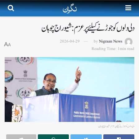
دلی دلوں کو جوڑنے کیلئے پرعزم: شیوراج چوہان
2026-04-29
by
Nigraan News
A
A
Reading Time: 1min read
دلی دلوں کو جوڑنے کیلئے پرعزم: شیوراج چوہان