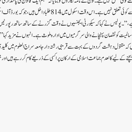
یم سے کوئی تعلق نہیں ہے۔لون نے نامہ نگاروں کو بتایا کہ "ہم ایک قانون کی پاسدار
اس کا کالعدم جماعت اسلامی سے کوئی تعلق نہیں ہے۔ اس وقت اسکول میں 814 طل
” ۔پولیس نے کہا کہ سیکورٹی ایجنسیوں نے وقت گزرنے کے ساتھ ساتھ رپورٹیں ت
 سالمیت کو نقصان پہنچانے والی سرگرمیوں میں ادارہ ملوث ہے۔انہوں نے مزید کہ
کی کہ مقتول دہشت گردوں کے بہت سے قریبی رشتہ دار جامعہ سراج العلوم میں کلیدی 
بچنے کے لیے کالعدم جماعت اسلامی کے ارکان پراکسی کے ذریعے کام کر رہے ہیں اور خفیہ 