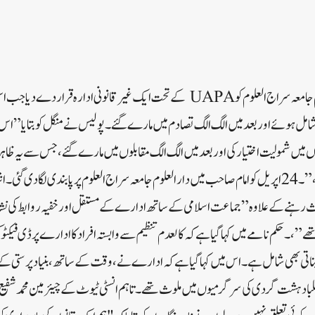
یں شمولیت اختیار کی اور بعد میں الگ الگ مقابلوں میں مارے گئے، جس سے یہ ظاہر ہ
بھرتی کا ایک مستقل نمونہ ہے،” ۔24 اپریل کو امام صاحب میں دارالعلوم جامعہ سراج العلوم پر پابندی لگا دی 
ث رہنے کے علاوہ”جماعت اسلامی کے ساتھ ادارے کے مستقل اور خفیہ روابط کی نشا
ھے”،۔حکم نامے میں کہا گیا ہے کہ کالعدم تنظیم سے وابستہ افراد کا ادارے پر ڈی فیکٹو 
تعیناتی بھی شامل ہے۔اس میں کہا گیا ہے کہ ادارے نے، وقت کے ساتھ، بنیاد پرستی کے
ا دہشت گردی کی سرگرمیوں میں ملوث تھے۔تاہم انسٹی ٹیوٹ کے چیئرمین محمد شفیع ل