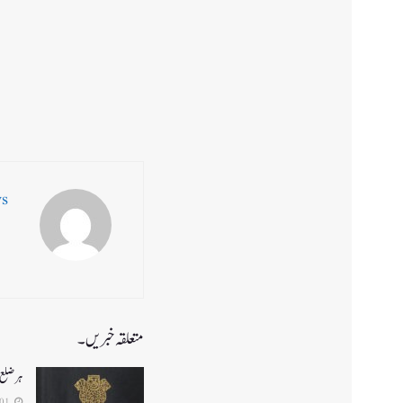
ws
متعلقہ خبریں۔
ہر ضلع 
2026-08-01