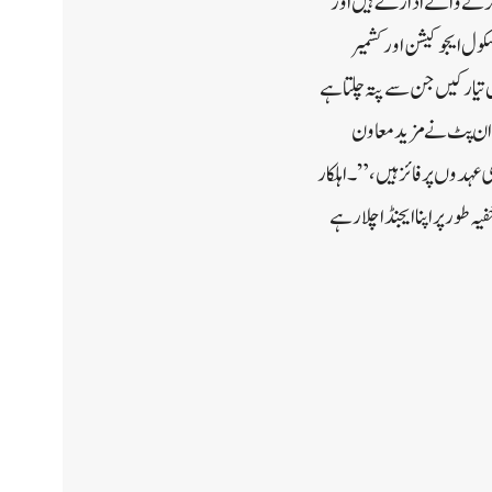
ی کرنے والے ادارے ہیں اور
با داخل ہیں، جو کہ بورڈ آف اسکول ایجوکیشن اور کشمیر
یار کیں جن سے پتہ چلتا ہے
ا”ان پٹ نے مزید معاون
عہدوں پر فائز ہیں،” ۔اہلکار
طور پر اپنا ایجنڈا چلا رہے