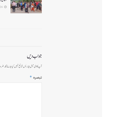
2026-07-26
جواب دیں
آپ کا ای میل ایڈریس شائع نہیں کیا جائے گا۔
ضرور
*
تبصرہ