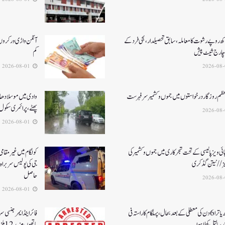
کھ روپے رشوت کا معاملہ،سابق تحصیلدار، نجی فرد کے
آنگن واڑی ورکروں ک
چارج شیٹ پیش
کم
2026-08-01
عظم روزگار درخواستوں میں جموں و کشمیر سرفہرست
وادی میں موسلادھار
پھٹے، پرائمری سکول 
2026-08-01
ئی ویز پالیسی کے تحت شجرکاری میں جموں و کشمیر کی
یز// نیتن گڈکری
جی کی پولیس سربراہ 
حاصل
2026-08-01
امرناتھ یاترا 6دن کی معطلی کے بعد بحال،پہلگام کا راستہ فی
فائر اینڈ ایمرجنسی 
د، بالتل کھلا ہوا
ہاتھوں مزید 12 ملزمان گرفتار