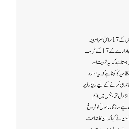
سری نگر// حکام نے دارالعلوم جامعہ سراج العلوم کو UAPA کے تحت ایک غیر قانونی ادارہ قرار دے دیا جب اس کے 17 سابق طلبا مبینہ
طور پر دہشت گرد صفوں میں شامل ہوئے اور بعد میں الگ الگ تصادم میں مارے گئے۔ پولیس نے منگل کو بتایا”اس ادارے کے 17 کے قریب
وتا ہے کہ یہ تربیت اور
گئی۔انتظامیہ کا کہنا ہے کہ یہ ادارہ
ندہی کرنے کے لیے ریکارڈ پر
کنٹرول تھا، جس میں اہم
 لیے سازگار ماحول کو فروغ
ون نے کہا کہ ان کا جماعت