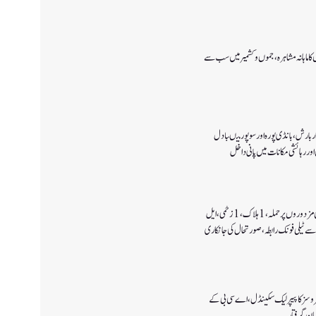
ا ماہانہ مشاہرہ، جموں و کشمیر میں سب سے
 بارش،بانڈی پورہ اور سوپور میںبادل
اور رہائشی مکانات میں پانی داخل
کولگام میں غیر مقامی مزدوروں پر حملہ،1ہلاک،1زخمی،ایل
سے ٹیلی فونک رابطہ، صورتحال کی جانکاری
سروسز کا پیپر لیک سکینڈل،اے سی بی کے