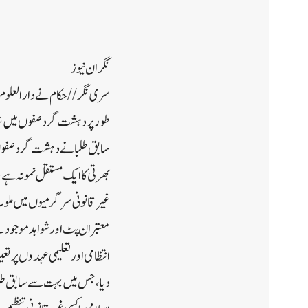
نگران نیوز
سابق طلبا نے دہشت گرد صفوں م
غیر قانونی سرگرمیوں میں ملو
معتبر ان پٹ اور شواہد موجود ت
انتظامی اور تعلیمی عہدوں پر 
دیا، جس میں بہت سے سابق طلب