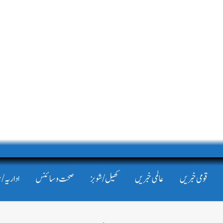
قومی خبریں
عالمی خبریں
کھیل/شوبز
صحت و سائنس
اداریہ/ 