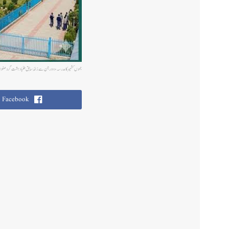
جموں کشمیر کا مدرسہ ، دو درجن سے زائد سابق طلبا دہشت گرد صف
Facebook