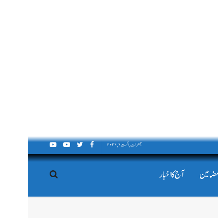
جمعرات, اگست ۶, ۲۰۲۶
مضامین
آج کا اخبار