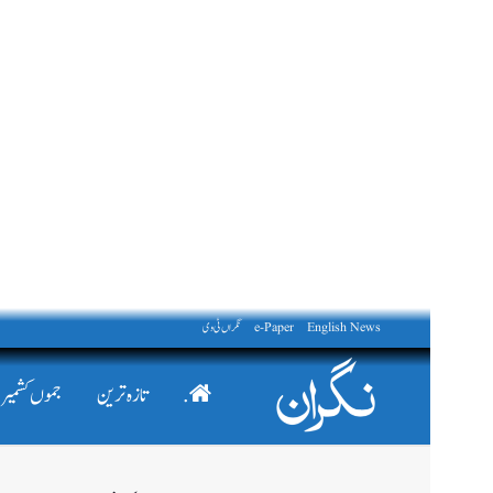
English News
e-Paper
نگراں ٹی وی
.
تازہ ترین
جموں کشمیر