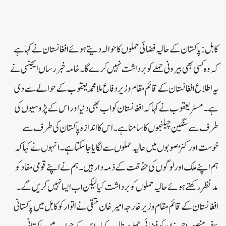
کابل: پاکستان کے حالیہ فضائی حملوں کا حوالہ دیتے ہوئے افغانستان نے کہا ہے
کہ وہ کسی بھی بیرونی حملے کو برداشت نہیں کرے گا۔خامہ خبر رساں ایجنسی نے
یہ اطلاع افغانستان کے قائم مقام وزیر دفاع ملا محمد یعقوب کے حوالے سے دی
ہے۔مسٹر یعقوب نے کہاکہ افغانستان کو اب بھی دنیا اور اس کے پڑوسیوں کی
طرف سے سنگین چیلنجوں کا سامنا ہے۔ اس کا اندازہ پاکستان کی طرف سے
خوست اور کنڑ صوبوں میں حالیہ حملوں سے لگایا جا سکتا ہے۔انہوں نے کہا کہ
ہم اپنے ملک اور لوگوں کی حفاظت کے ذمہ دار ہیں۔ ہم نے اپنے قومی مفاد کو
مدنظر رکھتے ہوئے حالیہ حملوں کو برداشت کیا لیکن اب ایسا نہیں کریں گے۔
افغانستان کے قائم مقام وزیر خارجہ امیر خان متقی نے اتوار کو کابل میں پاکستانی