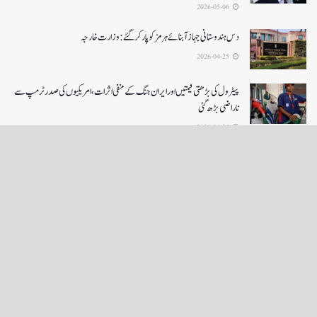
2026-05-06
دس ہندوستانی جہاز آبنائے ہرمز کوپار کرگئے: وزارت خارجہ
2026-04-25
پیٹرول کی بڑھتی قیمتیں اور ایران جنگ کے منفی اثرات ، امریکیوں کی صدر ٹرمپ سے
ناراضی بڑھ گئی
2026-04-24
LOAD MORE
English News
e-Paper
نگراں ٹی وی
4th floor firdous shah bulding Abi guzar Srinagar-190001