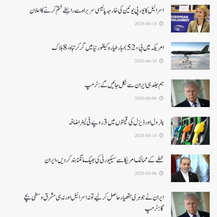
اسرائیل کا یورپی یونین کی خارجہ پالیسی سربراہ سے رابطے ختم کرنے کا اعلان
2026-06-18
امریکہ میں بی-52بمبار طیارہ کیلفورنیا میں گر کر تباہ، 8ہلاک
2026-06-16
ہم جلد ہی ایران سے نکل جائیں گے:ٹرمپ
2026-06-06
پٹرول اور ڈیزل کی قیمتوں میں 3 روپے فی لیٹر اضافہ
2026-05-16
خطے کے ممالک امریکا سے سیکیورٹی کی بھیک مانگنا بند کر دیں، ایران
2026-05-06
ایران نے جوہری ہتھیار حاصل کرلیے تو نہ اسرائیل اور نہ ہی مشرق وسطی بچے
گا:ٹرمپ