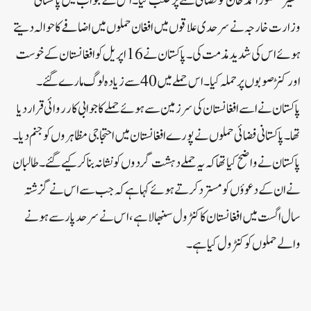
سفیر منصور احمد خان کو فضائی حملے پر طلب کیا۔ اس کے جواب میں پاکستانی
وزارت خارجہ نے سرحدی علاقوں میں افغان حملوں میں اضافے کا حوالہ دیتے
ہوئے اس کی شدید مذمت کی۔پاکستان نے 16 اپریل کو افغانستان کے خوست
اور کنڑ صوبوں پر حملہ کیا۔ اس حملے میں 40 سے زیادہ لوگ مارے گئے۔
پاکستان نے اسے افغانستان کی سرزمین سے ہوئے حملے کا جوابی کارروائی قرار دیا
تھا۔ پاکستانی فضائی حملوں نے پورے افغانستان میں احتجاجی مظاہروں کو جنم دیا۔
پاکستان نے واضح کیا تھاکہ یہ حملے دہشت گردوں کو نشانہ بنا کر کیے گئے۔طالبان
نے ان کے دعوؤں کو مسترد کرتے ہوئے کہا ہے کہ جب سے اس نے گزشتہ
سال اگست میں افغانستان کا کنٹرول سنبھالا ہے، اس نے سرحد پار سے ہونے
والے حملوں کو کنٹرول کیا ہے۔