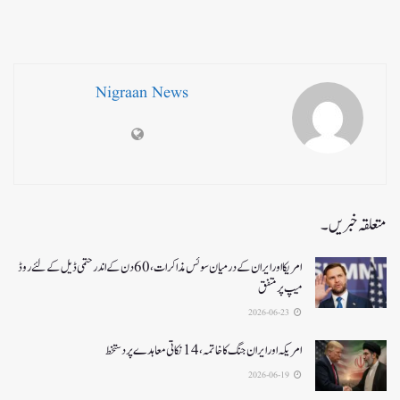
Nigraan News
متعلقہ خبریں۔
امریکا اور ایران کے درمیان سوئس مذاکرات ، 60دن کے اندر حتمی ڈیل کےلئے روڈ
میپ پر متفق
2026-06-23
امریکہ اور ایران جنگ کا خاتمہ، 14نکاتی معاہدے پر دستخط
2026-06-19