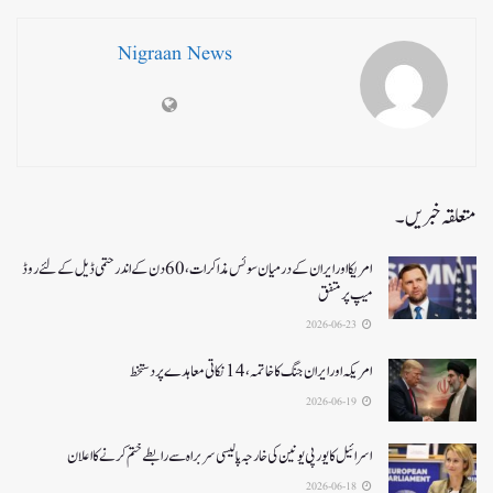
Nigraan News
متعلقہ خبریں۔
امریکا اور ایران کے درمیان سوئس مذاکرات ، 60دن کے اندر حتمی ڈیل کےلئے روڈ
میپ پر متفق
2026-06-23
امریکہ اور ایران جنگ کا خاتمہ، 14نکاتی معاہدے پر دستخط
2026-06-19
اسرائیل کا یورپی یونین کی خارجہ پالیسی سربراہ سے رابطے ختم کرنے کا اعلان
2026-06-18