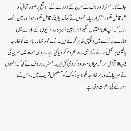
جائے گا۔مسٹر لاوروف نے سربیا کے دورے کے موقع پر صورتحال کو
"ناقابل تصور” قرار دیا۔انہوں نے کہاکہ یقیناً ناقابل تصور ہوا اور میں سمجھتا
ہوں کہ آپ ان اشتعال انگیز اور توہین آمیز کارروائیوں کے بارے میں
ہمارے جائزے میں دلچسپی ظاہر کرتے ہیں۔ ایک خودمختار ریاست کو خارجہ
پالیسی پر عمل کرنے کے حق سے محروم کر دیا گیا ہے۔ روسی سمت میں سربیا کی
بین الاقوامی سرگرمیاں مسدود کر دی گئی ہیں۔مسٹر لاوروف نے کہا کہ انہوں
نے سربیا کے وزیر خارجہ نکولا سیلاکوک کو مستقبل قریب میں روس کے
دورے کی دعوت دی ہے۔