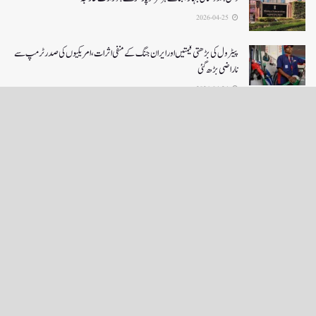
2026-04-25
پیٹرول کی بڑھتی قیمتیں اور ایران جنگ کے منفی اثرات ، امریکیوں کی صدر ٹرمپ سے
ناراضی بڑھ گئی
2026-04-24
LOAD MORE
English News
e-Paper
نگراں ٹی وی
4th floor firdous shah bulding Abi guzar Srinagar-190001
+911943566963,9419001837,6005481804 RNI:- JKURD/2007/22206
Email:
editornigraan@gmail.com