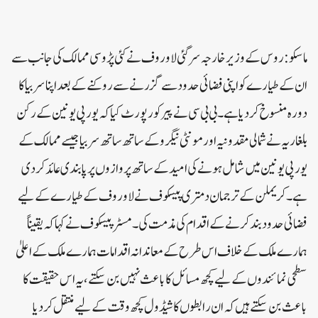
ماسکو: روس کے وزیر خارجہ سرگئی لاوروف نے کئی پڑوسی ممالک کی جانب سے
ان کے طیارے کو اپنی فضائی حدود سے گزرنے سے روکنے کے بعد اپنا سربیا کا
دورہ منسوخ کر دیا ہے۔بی بی سی نے پیر کو رپورٹ کیا کہ یورپی یونین کے رکن
بلغاریہ نے شمالی مقدونیہ اور مونٹی نیگرو کے ساتھ ساتھ سربیا جیسے ممالک کے
یورپی یونین میں شامل ہونے کی امید کے ساتھ پروازوں پر پابندی عائد کر دی
ہے۔کریملن کے ترجمان دمتری پیسکوف نے لاوروف کے طیارے کے لیے
فضائی حدود بند کرنے کے اقدام کی مذمت کی۔مسٹر پیسکوف نے کہاکہ یقیناً
ہمارے ملک کے خلاف اس طرح کے معاندانہ اقدامات ہمارے ملک کے اعلیٰ
سطحی نمائندوں کے لیے کچھ مسائل کا باعث نہیں بن سکتے، یہ اس حقیقت کا
باعث بن سکتے ہیں کہ ان رابطوں کا شیڈول کچھ وقت کے لیے منتقل کر دیا