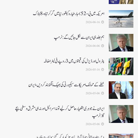
امریکہ میں بی-52بمبار طیارہ کیلفورنیا میں گر کر تباہ، 8ہلاک
2026-06-16
ہم جلد ہی ایران سے نکل جائیں گے:ٹرمپ
2026-06-06
پٹرول اور ڈیزل کی قیمتوں میں 3 روپے فی لیٹر اضافہ
2026-05-16
خطے کے ممالک امریکا سے سیکیورٹی کی بھیک مانگنا بند کر دیں، ایران
2026-05-06
ایران نے جوہری ہتھیار حاصل کرلیے تو نہ اسرائیل اور نہ ہی مشرق وسطی بچے
گا:ٹرمپ
2026-05-06
دس ہندوستانی جہاز آبنائے ہرمز کوپار کرگئے: وزارت خارجہ