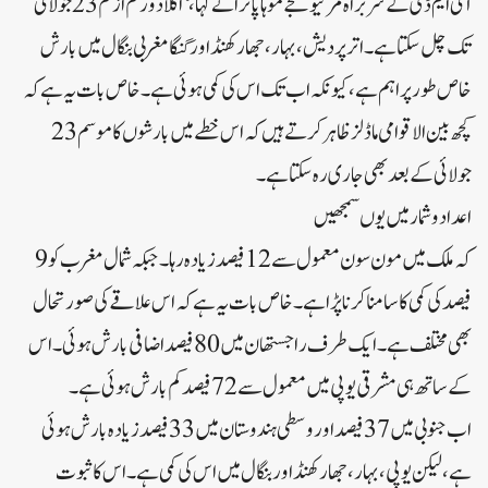
آئی ایم ڈی کے سربراہ مرتیونجے موہاپاترا نے کہا، ‘اگلا دور کم از کم 23 جولائی
تک چل سکتا ہے۔اتر پردیش، بہار، جھارکھنڈ اور گنگا مغربی بنگال میں بارش
خاص طور پر اہم ہے، کیونکہ اب تک اس کی کمی ہوئی ہے۔خاص بات یہ ہے کہ
کچھ بین الاقوامی ماڈلز ظاہر کرتے ہیں کہ اس خطے میں بارشوں کا موسم 23
جولائی کے بعد بھی جاری رہ سکتا ہے۔
اعداد و شمار میں یوں سمجھیں
کہ ملک میں مون سون معمول سے 12 فیصد زیادہ رہا۔جبکہ شمال مغرب کو 9
فیصد کی کمی کا سامنا کرنا پڑا ہے۔خاص بات یہ ہے کہ اس علاقے کی صورتحال
بھی مختلف ہے۔ایک طرف راجستھان میں 80 فیصد اضافی بارش ہوئی۔اس
کے ساتھ ہی مشرقی یوپی میں معمول سے 72 فیصد کم بارش ہوئی ہے۔
اب جنوبی میں 37 فیصد اور وسطی ہندوستان میں 33 فیصد زیادہ بارش ہوئی
ہے، لیکن یوپی، بہار، جھارکھنڈ اور بنگال میں اس کی کمی ہے۔اس کا ثبوت