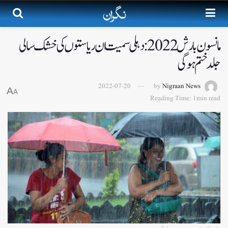
مانسون بارش 2022: دہلی سمیت ان ریاستوں کی خشک سالی
جلد ختم ہوگی
2022-07-20
by
Nigraan News
A
A
Reading Time: 1min read