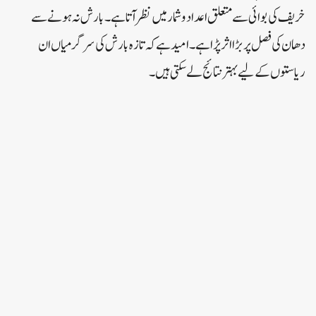
خریف کی بوائی سے متعلق اعداد و شمار میں نظر آتا ہے۔بارش نہ ہونے سے
دھان کی فصل پر بڑا اثر پڑا ہے۔امید ہے کہ تازہ بارش کی سرگرمیاں ان
ریاستوں کے لیے بہتر نتائج لے سکتی ہیں۔