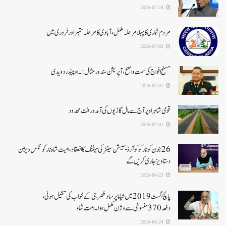
2026-07-24
مردم شماری کا پہلا مرحلہ مکمل،آبادی کا مرحلہ ستمبر اور فروری میں
2026-07-02
مسلح افواج کی سمت واضح، آپریشن سندورمثال:۔ اوپیندر دویدی
2026-07-01
قومی شاہراہ پر آج سے مال گاڑیوں کی آمدورفت محدود
2026-07-01
26جون کونارکو کوآرڈینیشن سینٹر کی میٹنگ کا انعقاد، امیت شاہ نارکوٹکس ویژن
دستاویز جاری کریں گے
2026-06-25
پانچ اگست 2019میں شیاما پر ساد مکھرجی کے خواب کی تکمیل ہوئی،
دفعہ 370منسوخی سے وژن مکمل ہوا۔ امت شاہ
2026-06-24