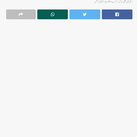
دہلی میں ہلکی بارش ،خراب ہوا کا معیار انتہائی ناقص