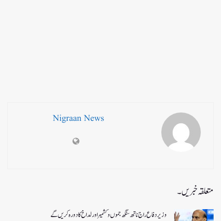
Nigraan News
متعلقہ خبریں۔
وزیر دفاع راج ناتھ سنگھ جموں و کشمیر اور لداخ کا دورہ کریں گے