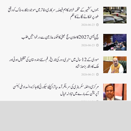
جموں و کشمیر کے محکمہ خزانہ کا اہم فیصلہ , سرکاری دفاتر میں موجود ناکارہ سٹاک کو وقتی
طور پر ٹھکانے لگانے کا حکم
2026-06-23
حج پالیسی 2027کا اعلان ،حج کمیٹی کا ممکنہ عازمین سے درخواستیں طلب
2026-06-23
مودی کے 12 سال میں سنہری دور کی تاریخ رقم ، نئے ہندوستان کی تشکیل ہوئی اور
ملک کا وقار بڑھا: شاہ
2026-06-21
مرکزی داخلہ سکریٹری کی سرینگر آمد ،یاترا کیلئے سیکورٹی کا جائزہ ،انسداد ملی ٹینسی
آپریشن کے بارے میں تبادلہ خیال
2026-06-21
LOAD MORE