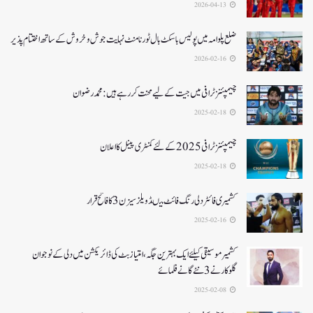
2026-04-13
ضلع پلوامہ میں پولیس باسکٹ بال ٹورنامنٹ نہایت جوش و خروش کے ساتھ اختتام پذیر
2026-02-16
چیمپئنز ٹرافی میں جیت کے لیے محنت کر رہے ہیں :محمد رضوان
2025-02-18
چیمپئنز ٹرافی 2025کے لئے کمنٹری پینل کا اعلان
2025-02-18
کشمیری فائٹر دلی رنگ فائٹ میںڈویلز سیزن 3کا فاتح قرار
2025-02-16
کشمیرموسیقی کیلئے ایک بہترین جگہ ،امتیاز بٹ کی ڈائریکشن میں دلی کے نوجوان
گلوکارنے3نئے گانے فلمائے
2025-02-08