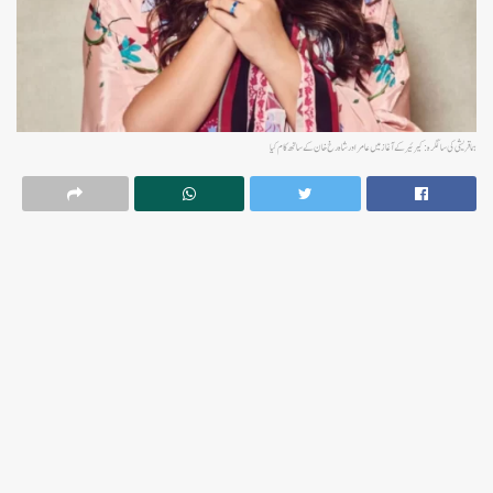
ہما قریشی کی سالگرہ: کیرئیر کے آغاز میں عامر اور شاہ رخ خان کے ساتھ کام کیا