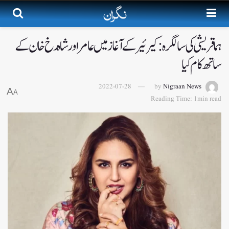
ہما قریشی کی سالگرہ: کیرئیر کے آغاز میں عامر اور شاہ رخ خان کے
ساتھ کام کیا
2022-07-28
by
Nigraan News
A
A
Reading Time: 1min read