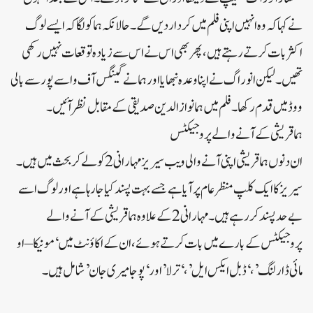
نے کہا کہ وہ انہیں اپنی فلم میں کردار دیں گے۔حالانکہ ہما کو لگا کہ ایسے لوگ
اکثر بات کرتے رہتے ہیں، پھر بھی اس نے اس سے زیادہ توقعات نہیں رکھی
تھیں۔لیکن انوراگ نے اپنا وعدہ نبھایا اور ہما ​​نے گینگس آف واسے پور سے بالی
ووڈ میں قدم رکھا۔فلم میں ہما نوازالدین صدیقی کے مقابل نظر آئیں۔
ہما قریشی کے آنے والے پروجیکٹس
ان دنوں ہما قریشی اپنی آنے والی ویب سیریز مہارانی 2 کو لے کر بحث میں ہیں۔
سیریز کا ایک کلپ منظر عام پر آیا ہے جسے بہت پسند کیا جا رہا ہے اور لوگ اسے
بے حد پسند کر رہے ہیں۔مہارانی 2 کے علاوہ ہما قریشی کے آنے والے
پروجیکٹس کے بارے میں بات کرتے ہوئے، ان کے اکاؤنٹ میں ‘مونیکا – او
مائی ڈارلنگ’، ‘ڈبل ایکس ایل’، ‘ترلا’ اور ‘پوجا میری جان’ شامل ہیں۔