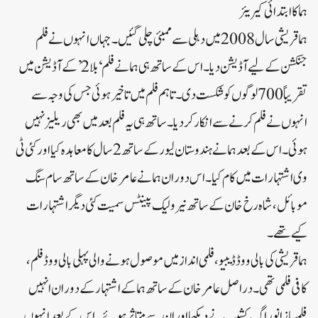
ہما کا ابتدائی کیریئر
ہما ​​قریشی سال 2008 میں دہلی سے ممبئی چلی گئیں۔جہاں انہوں نے فلم
جنکشن کے لیے آڈیشن دیا۔اس کے ساتھ ہی ہما نے فلم ‘بلا 2’ کے آڈیشن میں
تقریباً 700 لوگوں کو شکست دی۔تاہم فلم میں تاخیر ہوئی جس کی وجہ سے
انہوں نے فلم کرنے سے انکار کردیا۔ساتھ ہی یہ فلم بعد میں بھی ریلیز نہیں
ہوئی۔اس کے بعد ہما نے ہندوستان لیور کے ساتھ 2 سال کا معاہدہ کیا اور کئی ٹی
وی اشتہارات میں کام کیا۔اس دوران ہما نے عامر خان کے ساتھ سام سنگ
موبائل، شاہ رخ خان کے ساتھ نیرولیک پینٹس سمیت کئی دیگر اشتہارات
کیے تھے۔
ہما قریشی کی بالی ووڈ ڈیبیو،فلمی انداز میں موصول ہونے والی پہلی بالی ووڈ فلم،
کافی فلمی تھی۔دراصل عامر خان کے ساتھ ہما کے اشتہار کے دوران انہیں
فلمساز انوراگ کشیپ نے دیکھا اور ان سے متاثر ہوئے۔اس کے بعد انہوں