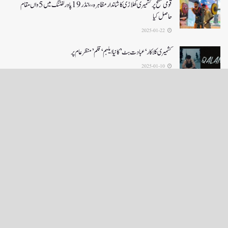
قومی سطح پر کشمیری کھلاڑی کا شاندار مظاہرہ،،انڈر19پاور لفٹنگ میں5واں مقام
حاصل کیا
2025-01-22
کشمیری کلاکار ‘عبادت بٹ’ کانیا ایلبم ‘قلم’ منظر عام پر
2025-01-10
LOAD MORE
English News
e-Paper
نگراں ٹی وی
4th floor firdous shah bulding Abi guzar Srinagar-190001
+911943566963,9419001837,6005481804 RNI:- JKURD/2007/22206
Email:
editornigraan@gmail.com