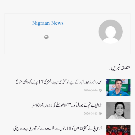
Nigraan News
متعلقہ خبریں۔
سن رائزرز حیدرآباد کے لیے خوشخبری: پیٹ کمنز کی 17 اپریل کو واپسی متوقع
2026-04-14
چُرا لیا ہے تم نے جو دل کو…” آشا بھوسلے کی لازوال آواز کا سفر
2026-04-13
آرسی بی نے ممبئی انڈینس کو 18 رنوں سے شکست دے کر تیسری جیت درج کی