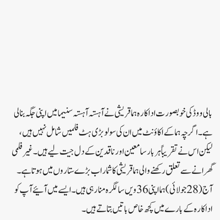
بالی ووڈ کی خوبصورت اداکارہ ہما قریشی نے آہستہ آہستہ سنیما میں اپنی جگہ بنا لی
ہے۔اگرچہ ہما کے اکاؤنٹ میں ان کی سولو بڑی ہٹ فلمیں شامل نہیں ہیں،
لیکن اس نے تقریباً ہر بار سامعین اور ناقدین کے دل جیت لیے ہیں۔غیر فلمی
گھرانے سے تعلق رکھنے والی ہما قریشی کا شمار اب بڑے ستاروں میں ہوتا ہے۔
آج (28 جولائی) ہما اپنی 36 ویں سالگرہ منا رہی ہیں۔ایسے میں آئیے آپ کو
اداکارہ کے بارے میں کچھ خاص باتیں بتاتے ہیں۔