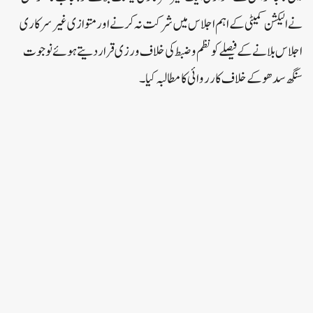
نے الیکشن کمیٹی کے اہم اجلاس میں شرکت نہ کرنے اورمتوازی غیرسرکاری
اجلاس بلانے کے فیصلے کو نظم و ضبط کی خلاف ورزی قرار دیتے ہوئے نوجوت
سنگھ سدھو کے خلاف کارروائی کا مطالبہ کیا۔