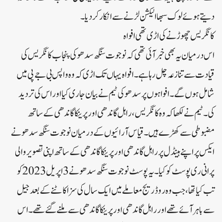
دیتے ہوئے لوک سبھا الیکشن لڑنے سے انکار کردیا۔
کانگریس چھوڑنے کی اڑی تھی افواہ
اس درمیان یہ بھی خبرآئی تھی کہ نوجوت سنگھ سدھو کی پنجاب کانگریس کی
قیادت سے تنازعہ چل رہا ہے۔ افواہ یہاں تک اڑی کہ وہ واپس بی جے پی میں
شامل ہوں گے۔ افواہوں پرسدھو کی ٹیم نے بیان جاری کیا اوراس کی تردید
کی۔ ٹیم نے لکھا کہ وہ کانگریس، راہل گاندھی اورپرینکا گاندھی کے ساتھ
مضبوطی سے کھڑے ہیں۔ قیاس آرائیوں کے درمیان نوجوت سنگھ سدھو نے
ایکس پراپنے ہینڈل پرراہل گاندھی اور پرینکا گاندھی کے ساتھ اپنی تصویروالی
پرانی ری پوسٹ کو کیا۔ یہ پوسٹ نوجوت سنگھ سدھو نے 3 اپریل 2023 کو
تب کیا تھا، جب وہ روڈ ریج معاملے میں ایک سال کی سزا کاٹنے کے بعد جیل
سے باہرآئے تھے اور راہل گاندھی اورپرینکا گاندھی سے ملنے گئے تھے۔ اس