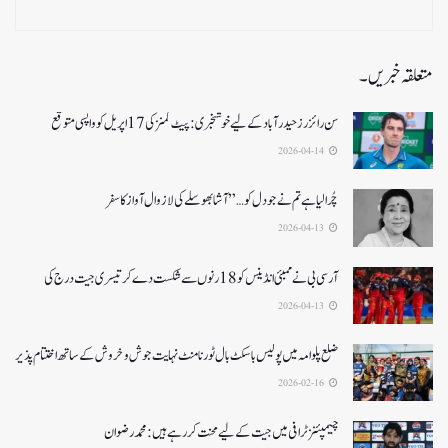
متعلقہ خبریں۔
سن رائزرز حیدرآباد کے لیے خوشخبری: پیٹ کمنز کی 17 اپریل کو واپسی متوقع
2026-04-14
چُرا لیا ہے تم نے جو دل کو…” آشا بھوسلے کی لازوال آواز کا سفر
2026-04-13
آرسی بی نے ممبئی انڈینس کو 18 رنوں سے شکست دے کر تیسری جیت درج کی
2026-04-13
ضلع پلوامہ میں پولیس باسکٹ بال ٹورنامنٹ نہایت جوش و خروش کے ساتھ اختتام پذیر
2026-02-16
چیمپئنز ٹرافی میں جیت کے لیے محنت کر رہے ہیں :محمد رضوان