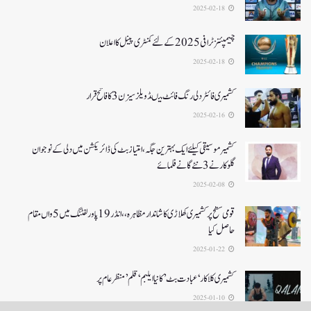
2025-02-18
چیمپئنز ٹرافی 2025کے لئے کمنٹری پینل کا اعلان
2025-02-18
کشمیری فائٹر دلی رنگ فائٹ میںڈویلز سیزن 3کا فاتح قرار
2025-02-16
کشمیرموسیقی کیلئے ایک بہترین جگہ ،امتیاز بٹ کی ڈائریکشن میں دلی کے نوجوان
گلوکارنے3نئے گانے فلمائے
2025-02-08
قومی سطح پر کشمیری کھلاڑی کا شاندار مظاہرہ،،انڈر19پاور لفٹنگ میں5واں مقام
حاصل کیا
2025-01-22
کشمیری کلاکار ‘عبادت بٹ’ کانیا ایلبم ‘قلم’ منظر عام پر
2025-01-10