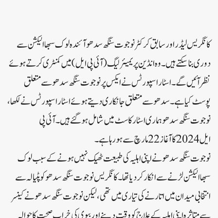
کانگریس لیڈراور سابق کرکٹر نوجوت سنگھ سدھوآئندہ لوک سبھا الیکشن سے
دوری بناسکتے ہیں۔ وہ انڈین پریمیئرلیگ (آئی پی ایل) میں کمنٹری کرتے ہوئے
نظرآئیں گے۔ اسٹار اسپورٹس نے ایکس پرنوجوت سنگھ سدھو سے متعلق
پوسٹ کیا ہے۔ سدھو سے متعلق جانکاری دیتے ہوئے اسٹاراسپورٹس نے لکھا،
نوجوت سنگھ سدھو ہماری اسٹارکاسٹ میں شامل ہوگئے ہیں۔ آئی پی
ایل 2024 کا آغاز 22 مارچ سے ہو رہا ہے۔
نوجوت سنگھ سدھو نے اپنی اہلیہ کی طبیعت ٹھیک نہیں ہونے کے سبب لوک
سبھا الیکشن لڑنے سے انکار کردیا تھا۔ کانگریس نوجوت سنگھ سدھو کو پٹیالہ سے
انتخابی میدان میں اتارنے کی تیاری میں تھی، لیکن نوجوت سنگھ سدھو نے کینسر
سے متاثرہ اپنی اہلیہ کے علاج کو وقت دینے اوربیوی کی خراب صحت کا حوالہ