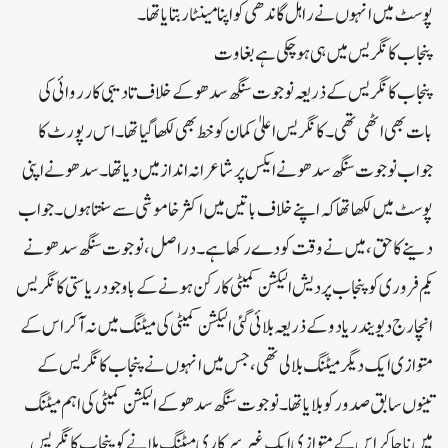
پوسٹ میں انہوں نے راہل گاندھی کو اپنا مینٹاربتایا تھا۔
پنجاب کانگریس میں ہی ہوچکی ہے بغاوت
پنجاب کانگریس کے ذریعہ نوجوت سنگھ سدھوکے خلاف تادیبی کارروائی کی
بات بھی اٹھی تھی۔ کانگریس اعلیٰ کمان کو خط بھی لکھا گیا تھا۔ اس رپورٹ کا
جواب نوجوت سنگھ سدھو نے ایکس پرشاعرانہ انداز میں دیا تھا۔ سدھو نے اپنی
پوسٹ میں لکھا تھا کہ اپنے خلاف باتیں میں اکثرخاموشی سے سنتا ہوں۔ جواب
دینے کا حق، میں نے وقت کو دے رکھا ہے۔ دراصل، نوجوت سنگھ سدھو نے
یکم فروری کو پنجاب پردیش الیکشن کمیٹی کا رکن ہونے کے باوجود ریاستی کانگریس
انچارج دیویندریادو کے ذریعہ بلائی گئی الیکشن کمیٹی کی میٹنگ میں نہ آکر اس کے
متوازی ایک دیگرمیٹنگ بلا لی تھی، جس میں انہوں نے پنجاب کانگریس کے
تینوں سابق صدورکو بلایا تھا۔ نوجوت سنگھ سدھو کے الیکشن کمیٹی کی اہم میٹنگ
میں نا جاکراس کے متوازی ایک غیرسرکاری میٹنگ بلانے کوپنجاب کانگریس