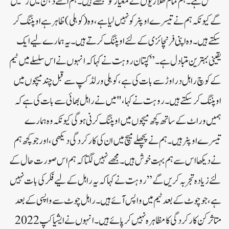
مستقل ہے۔ ہم تمام کھلاڑیوں کے معیار کو سمجھتے ہیں۔ ہم اسے ذہن میں رکھیں
گے کیونکہ ہم نے تیسرے اوپنر کو نہیں لیا ہے، وہ (کوہلی) ظاہر ہے اوپننگ کر
سکتے ہیں۔ وہ اپنی فرنچائز ی کے لئے اوپننگ کرتے ہیں ۔ یہ ہمارے لیے ایک
یقینی بہترین متبادل ہے۔”کپتان روہت نے کہا کہ انہوں نے اس سلسلے میں ٹیم
کے کوچ راہل دراوڑ سے بات کی ہے، کوہلی ورلڈ کپ سے قبل چند میچوں میں
اوپننگ کر سکتے ہیں۔روہت نے کہا، "میں نے راہل بھائی سے بات کی ہے کہ
ہمیں وراٹ کے ساتھ کچھ میچوں میں اوپننگ کرنی ہوگی کیونکہ وہ ہمارے
تیسرے اوپنر ہیں۔ ہم نے پچھلے میچ میں ان کی کارکردگی دیکھی، اور جو کچھ ہم
نے دیکھا اس سے ہم بہت خوش ہیں۔ مجھے نہیں لگتا کہ ہم اس صورت حال کے
لئے زیادہ تجربہ کریں گے”روہت نے کہا کہ یہ راہل کے لیے فکر کی بات نہیں
ہے، جو چوٹ کے بعد ٹیم میں واپس آئے ہیں۔ راہل چوٹ سے واپسی کے بعد
متاثر کن کارکردگی کا مظاہرہ نہیں کر پائے ہیں۔ انہوں نے ایشیا کپ 2022