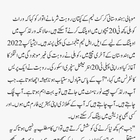
موہالی:ہندوستانی کرکٹ ٹیم کے کپتان روہت شرما نے اتوار کو کہا کہ وراٹ
کوہلی کچھ ٹی 20 میچوں میں اوپننگ کرنے آ سکتے ہیں، حالانکہ ورلڈ کپ میں
اوپننگ کے لیے کے ایل راہل ٹیم مینجمنٹ کی پہلی پسند ہیں۔ایشیا کپ 2022
میں ہندوستان کے آخری میچ میں، کوہلی نے روہت کی غیر موجودگی میں اننگز کا
آغاز کیا اور اپنی پہلی ٹی 20 انٹرنیشنل سنچری اسکور کی۔روہت نے ایک پریس
کانفرنس میں کہا، "آپ کے پاس متبادل دستیاب ہونا ہمیشہ اچھا ہوتا ہے۔ جب
آپ ورلڈ کپ جیسے ٹورنامنٹ میں جاتے ہیں تو یہ بہت اہم ہوتا ہے۔ آپ لچک
چاہتے ہیں۔ آپ چاہتے ہیں کہ آپ کے کھلاڑی اپنی بہترین فارم میں ہوں ۔ اور
کسی بھی پوزیشن میں بیٹنگ کر سکتے ہوں۔
"جب ہم کچھ نیا کرنے کی کوشش کرتے ہیں تو اس کا مطلب یہ نہیں ہوتا کہ یہ