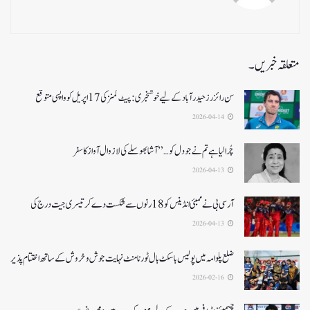
متعلقہ خبریں۔
سن رائزرز حیدرآباد کے لیے خوشخبری: پیٹ کمنز کی 17 اپریل کو واپسی متوقع
2026-04-14
چُرا لیا ہے تم نے جو دل کو…” آشا بھوسلے کی لازوال آواز کا سفر
2026-04-13
آرسی بی نے ممبئی انڈینس کو 18 رنوں سے شکست دے کر تیسری جیت درج کی
2026-04-13
ضلع پلوامہ میں پولیس باسکٹ بال ٹورنامنٹ نہایت جوش و خروش کے ساتھ اختتام پذیر
2026-02-16