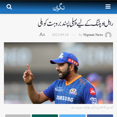
راہل اوپننگ کے لیے پہلی پسند: روہت کوہلی
A
2022-09-18
by
Nigraan News
A
مجھ سمیت سینئرکھلاڑیوں کو آگے بڑھنے کی ضرورت ہے: روہت