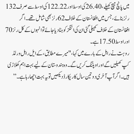
میں پانچ میچ کھیلے، 26.40 کی اوسط اور 122.22 کی اوسط سے صرف 132
رنز بنائے، جس میں افغانستان کے خلاف 62 رنز بھی شامل تھے۔ اگر
افغانستان کے خلاف کھیلی گئی ان کی اننگز کو ہٹا دیا جائے تو انہوں کے کل رنز 70
اور اوسط 17.50 ہے۔
روہت نے راہل کے بارے میں کہا، "میرے مطابق، کے ایل راہل ورلڈ
کپ کھیلیں گے اور اوپننگ کریں گے۔ وہ ہندوستان کے لیے بہت اہم کھلاڑی
ہیں۔ اگر آپ آخری دو تین سال کا ریکارڈ دیکھیں تو یہ بہت اچھا رہا ہے۔”