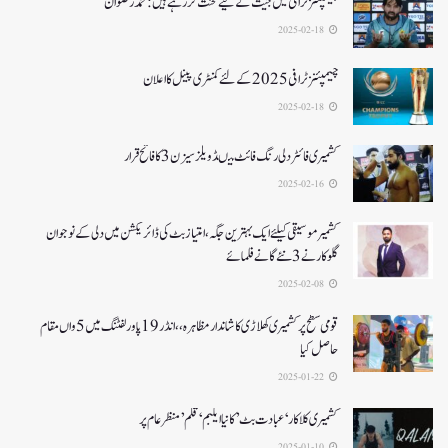
چیمپئنز ٹرافی میں جیت کے لیے محنت کر رہے ہیں :محمد رضوان
2025-02-18
چیمپئنز ٹرافی 2025کے لئے کمنٹری پینل کا اعلان
2025-02-18
کشمیری فائٹر دلی رنگ فائٹ میںڈویلز سیزن 3کا فاتح قرار
2025-02-16
کشمیرموسیقی کیلئے ایک بہترین جگہ ،امتیاز بٹ کی ڈائریکشن میں دلی کے نوجوان
گلوکارنے3نئے گانے فلمائے
2025-02-08
قومی سطح پر کشمیری کھلاڑی کا شاندار مظاہرہ،،انڈر19پاور لفٹنگ میں5واں مقام
حاصل کیا
2025-01-22
کشمیری کلاکار ‘عبادت بٹ’ کانیا ایلبم ‘قلم’ منظر عام پر
2025-01-10