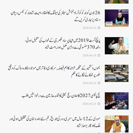
26جون کونارکو کوآرڈینیشن سینٹر کی میٹنگ کا انعقاد، امیت شاہ نارکوٹکس ویژن
دستاویز جاری کریں گے
2026-06-25
پانچ اگست 2019میں شیاما پر ساد مکھرجی کے خواب کی تکمیل ہوئی،
دفعہ 370منسوخی سے وژن مکمل ہوا۔ امت شاہ
2026-06-24
جموں و کشمیر کے محکمہ خزانہ کا اہم فیصلہ , سرکاری دفاتر میں موجود ناکارہ سٹاک کو وقتی
طور پر ٹھکانے لگانے کا حکم
2026-06-23
حج پالیسی 2027کا اعلان ،حج کمیٹی کا ممکنہ عازمین سے درخواستیں طلب
2026-06-23
مودی کے 12 سال میں سنہری دور کی تاریخ رقم ، نئے ہندوستان کی تشکیل ہوئی اور
ملک کا وقار بڑھا: شاہ