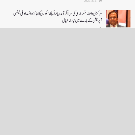
2026-06-21
مرکزی داخلہ سکریٹری کی سرینگر آمد ،یاترا کیلئے سیکورٹی کا جائزہ ،انسداد ملی ٹینسی
آپریشن کے بارے میں تبادلہ خیال
2026-06-21
LOAD MORE
English News
e-Paper
نگراں ٹی وی
4th floor firdous shah bulding Abi guzar Srinagar-190001
+911943566963,9419001837,6005481804 RNI:- JKURD/2007/22206
Email:
editornigraan@gmail.com