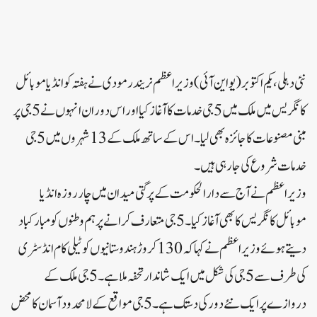
نئی دہلی، یکم اکتوبر (یو این آئی) وزیر اعظم نریندر مودی نے ہفتہ کو انڈیا موبائل
کانگریس میں ملک میں 5جی خدمات کا آغاز کیا اور اس دوران انہوں نے 5جی پر
مبنی مصنوعات کا جائزہ بھی لیا۔ اس کے ساتھ ملک کے 13 شہروں میں 5جی
خدمات شروع کی جا رہی ہیں۔
وزیر اعظم نے آج سے دارالحکومت کے پرگتی میدان میں چار روزہ انڈیا
موبائل کانگریس کا بھی آغاز کیا۔ 5جی متعارف کرانے پر ہم وطنوں کو مبارکباد
دیتے ہوئے وزیر اعظم نے کہا کہ 130 کروڑ ہندوستانیوں کو ٹیلی کام انڈسٹری
کی طرف سے 5جی کی شکل میں ایک شاندار تحفہ ملا ہے۔ 5جی ملک کے
دروازے پر ایک نئے دور کی دستک ہے۔ 5جی مواقع کے لامحدود آسمان کا محض