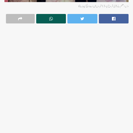
وزیر اعظم نے 5جی شروع کیا،13 شہروں میں اسے لانچ کیا جائے گا