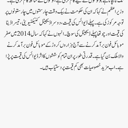
تک پہنچانا ہے جو لوگوں کے لیے کام کرتی ہے، لوگوں کے ساتھ کام کرتی ہے۔
وزیر اعظم نے کہا کہ ان کی حکومت نے بیک وقت چار سمتوں میں چار ستونوں پر
توجہ مرکوز کی ہے۔ پہلے ڈیوائس کی قیمت، دوسرا ڈیجیٹل کنیکٹیویٹی، تیسرا ڈیٹا
کی قیمت اور چوتھا پہلے ڈیجیٹل کی سوچ۔ انہوں نے کہا کہ سال 2014 میں صفر
موبائل فون برآمد کرنے سے آج ہزاروں کروڑ کے موبائل فون برآمد کرنے
والا ملک بن گیا ہے۔ قدرتی طور پر ان تمام کوششوں کا اثر ڈیوائس کی قیمت پر پڑا
ہے۔ اب مزید خصوصیات بھی کم قیمت پر دستیاب ہیں۔