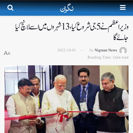
وزیر اعظم نے 5جی شروع کیا،13 شہروں میں اسے لانچ کیا
جائے گا
2022-10-01
by
Nigraan News
A
A
Reading Time: 1min read