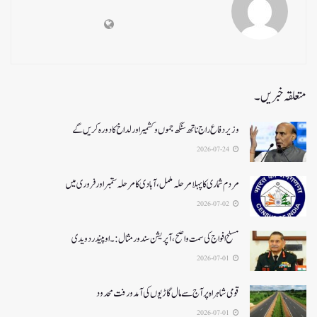
متعلقہ خبریں۔
وزیر دفاع راج ناتھ سنگھ جموں و کشمیر اور لداخ کا دورہ کریں گے
2026-07-24
مردم شماری کا پہلا مرحلہ مکمل،آبادی کا مرحلہ ستمبر اور فروری میں
2026-07-02
مسلح افواج کی سمت واضح، آپریشن سندورمثال:۔ اوپیندر دویدی
2026-07-01
قومی شاہراہ پر آج سے مال گاڑیوں کی آمدورفت محدود
2026-07-01