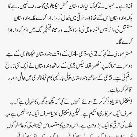
آغاز ہے۔ انہوں نے کہا کہ نیا ہندوستان محض ٹیکنالوجی کا صارف نہیں رہے گا
بلکہ ہندوستان اس کے نفاذ اور ترقی میں فعال کردار ادا کرے گا۔ ہندوستان
مستقبل کی وائرلیس ٹیکنالوجی کی ڈیزائننگ اور مینوفیکچرنگ میں اہم کردار ادا
کرے گا۔
مسٹر مودی نے کہا کہ 2جی، 3جی،4جی کے وقت ہندوستان ٹیکنالوجی کے لیے
دوسرے ممالک پر منحصر تھا۔ لیکن 5جی کے ساتھ ہندوستان نے ایک نئی تاریخ
رقم کی ہے۔5جی کے ساتھ ہندوستان پہلی بار ٹیلی کام ٹیکنالوجی میں عالمی معیار
قائم کر رہا ہے۔
ڈیجیٹل انڈیا کا ذکر کرتے ہوئے انہوں نے کہا کہ کچھ لوگوں کا خیال ہے کہ یہ
صرف ایک سرکاری اسکیم ہے۔ لیکن ڈیجیٹل انڈیا صرف ایک نام نہیں ہے، یہ
ملک کی ترقی کا ایک بڑا وژن ہے۔ اس وژن کا مقصد اس ٹیکنالوجی کو عام لوگوں