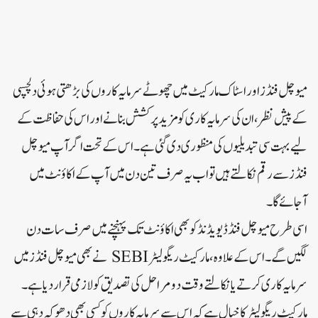
میوچل فنڈز اور اسٹاک مارکیٹ میں چھوٹے سرمایہ کاروں کی بڑھتی ہوئی دلچسپی
کے پیش نظر، ان کی سرمایہ کاری کو مزید پرکشش بنانے اور اس کی حفاظت کے
لیے بہت سی تبدیلیوں کی منظوری دی گئی ہے۔اس کے تحت اگر آپ میوچل
فنڈز سے رقم نکالتے ہیں تو اب یہ صرف تین دن میں آپ کے اکاؤنٹ میں
آجائے گا۔
اسی طرح میوچل فنڈ ڈیویڈنڈ کو بھی اکاؤنٹ تک پہنچنے میں صرف سات دن
لگیں گے۔اس کے علاوہ، مارکیٹ ریگولیٹر SEBI نے بھی میوچل فنڈز میں
سرمایہ کاری کرتے یا نکالتے وقت دو مراحل کی تصدیق کو لازمی قرار دیا ہے۔
مارکیٹ ریگولیٹر کا خیال ہے کہ اس سے سرمایہ کاروں کو کسی بھی دھوکہ دہی سے