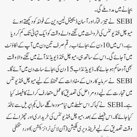
بچانے میں مدد ملے گی۔
SEBI نے تیز رفتار اور آسان ڈیجیٹل لین دین کے فوائد کو دیکھتے ہوئے
میوچل فنڈ یونٹس کی فروخت میں لگنے والے وقت کو ایک تہائی تک کم کر دیا
ہے۔اس میں 10 دن کے بجائے اب رقم صرف تین دن میں آپ کے اکاؤنٹ
میں آجائے گی۔اس کے ساتھ ہی، میوچل فنڈ ڈیویڈنڈ آنے میں لگنے والا وقت
بھی آدھا کم ہو جائے گا۔ڈیویڈنڈ اب 15 دن کی بجائے سات دن میں آئے گا۔
SEBI نے سرمایہ کاروں کے مفادات کے تحفظ کے لیے میوچل فنڈ یونٹس
میں تجارت کے لیے دو مراحل کی تصدیق کا عمل متعارف کرانے کا فیصلہ کیا
ہے۔SEBI نے کہا کہ اس سلسلے میں نیا مسودہ اگلے سال یکم اپریل سے نافذ
کیا جائے گا۔اس فیصلے کے بعد، میوچل فنڈ یونٹس کی خریداری اور چھڑانے کے
وقت تصدیق کے لیے فرینڈ ویری فکیشن (آن لائن ٹرانزیکشن) اور دستخطی