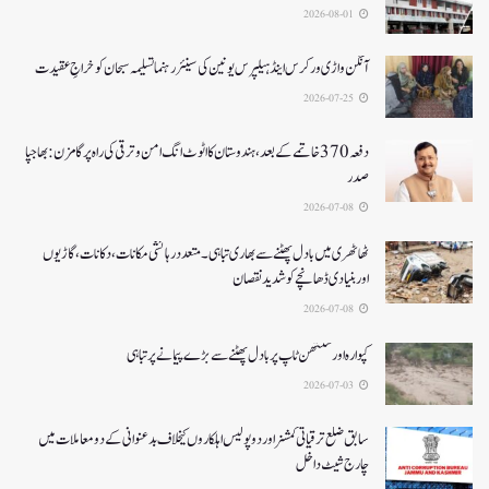
2026-08-01
آنگن واڑی ورکرس اینڈ ہیلپرس یونین کی سینئر رہنما تسلیمہ سبحان کو خراجِ عقیدت
2026-07-25
دفعہ370 خاتمے کے بعد،ہندوستان کا اٹوٹ انگ امن و ترقی کی راہ پر گامزن : بھاجپا
صدر
2026-07-08
ٹھاٹھری میں بادل پھٹنے سے بھاری تباہی۔متعددرہائشی مکانات، دکانات، گاڑیوں
اوربنیادی ڈھانچے کو شدید نقصان
2026-07-08
کپوارہ اور سنتھن ٹاپ پر بادل پھٹنے سے بڑے پیمانے پرتباہی
2026-07-03
سابق ضلع ترقیاتی کمشنر اور دو پولیس اہلکاروں کیخلاف بدعنوانی کے دو معاملات میں
چارج شیٹ داخل