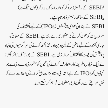
کو SEBI کے رجسٹرڈ بروکر کو بطور اسٹاک بروکر (لون سیگمنٹ)
یا SEBI کے ساتھ رجسٹرڈ ہونا چاہیے۔
SEBI نے ابتدائی عوامی پیشکشوں (IPOs) کے لیے انکشاف کی
ضروریات کو سخت کرنے کی منظوری دے دی ہے۔SEBI کے مطابق،
جاری کنندہ کے لیے ماضی کے لین دین اور فنڈ اکٹھا کرنے کی سرگرمیوں کی بنیاد
پر پیشکش کی قیمت کا انکشاف کرنا لازمی ہے۔SEBI کے بورڈ آف ڈائریکٹرز
نے ایک متبادل طریقہ کار متعارف کرانے کی تجویز کو منظوری دے دی ہے جو
کمپنیوں کو IPOs کے لیے ابتدائی دستاویزات جمع کرانے کی اجازت دے کر
خفیہ طریقے سے ریگولیٹری معلومات فراہم کر سکتے ہیں۔