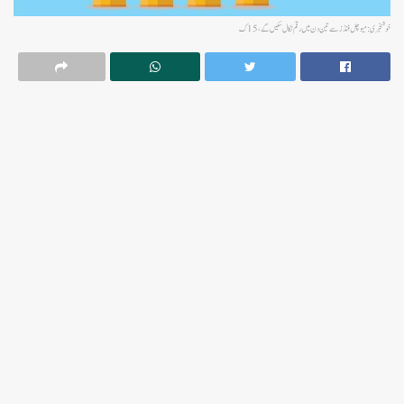
خوشخبری: میوچل فنڈز سے تین دن میں رقم نکال سکیں گے، 15 ک