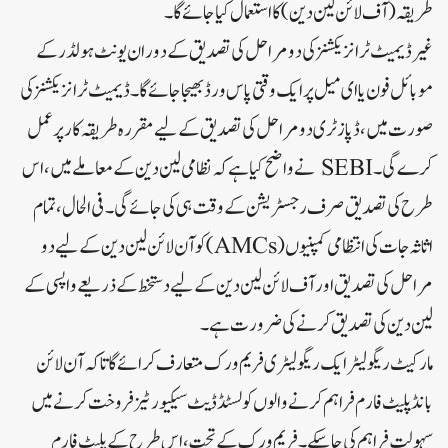
طریقہ (آف لائن لین دین) کا استعمال کیا جائے گا۔
غیر ڈیمیٹ ٹرانزیکشنز کی دو مراحل کی تصدیق کے دوران یونٹ ہولڈر کے
موبائل فون یا ای میل پر ایک وقتی پاس ورڈ بھیجا جائے گا۔ڈیمیٹ ٹرانزیکشنز کی
صورت میں، ڈپازٹری دو مراحل کی تصدیق کے لیے مقررہ طریقہ کار پر عمل
کرے گی۔SEBI نے واضح کیا ہے کہ نظامی لین دین کے معاملے میں، اس
طرح کی تصدیق صرف رجسٹریشن کے وقت ہی کی جائے گی۔فی الحال، تمام
اثاثہ جات کی انتظامی کمپنیوں (AMCs) کو آن لائن لین دین کے لیے دو
مراحل کی تصدیق اور آف لائن لین دین کے لیے دستخط کے ذریعے واپسی کے
لین دین کی تصدیق کرنے کی ضرورت ہے۔
مارکیٹ ریگولیٹر ایک ریگولیٹری فریم ورک متعارف کرائے گا تاکہ آن لائن
بانڈ پلیٹ فارم فراہم کرنے والوں کو لسٹڈ ڈیٹ سیکیورٹیز فروخت کرنے میں
سہولت فراہم کی جاسکے۔فریم ورک کے تحت، اس طرح کے پلیٹ فارم