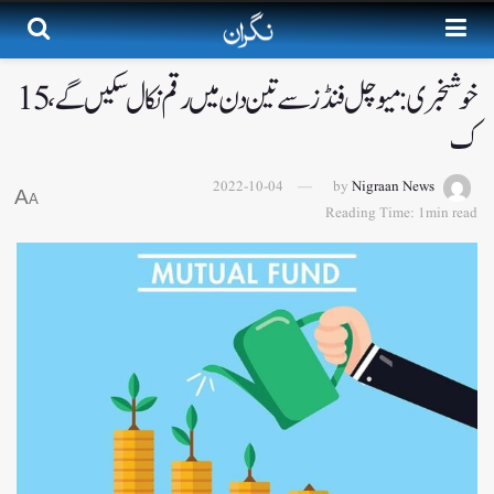
خوشخبری: میوچل فنڈز سے تین دن میں رقم نکال سکیں گے، 15
ک
2022-10-04
by
Nigraan News
A
A
Reading Time: 1min read