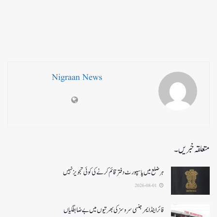
Nigraan News
متعلقہ خبریں۔
ہر ضلع میں پاسپورٹ دفتر قائم کرنے کی کوئی تجویز نہیں
2026-08-01
فائر اینڈ ایمرجنسی سروسزکی بھرتیوں میں بے ضابطگیاں