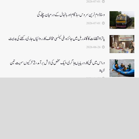
2026-07-01
وسٹا ڈوم ٹرین سروس ، بڈگام اور بانہال کے درمیان چلے گی
2026-07-01
یاترا انتظامات کا گاندربل میں جائزہ، ملی ٹینسی مخالف کارروائیاں جاری رکھنے کی ہدایت
2026-06-26
دراس میں نجی کاردریا میںجا گری،ایک شخص کی لاش بر آمد، 2لڑکیوں سمیت تین
لاپتہ
2026-06-25
LOAD MORE