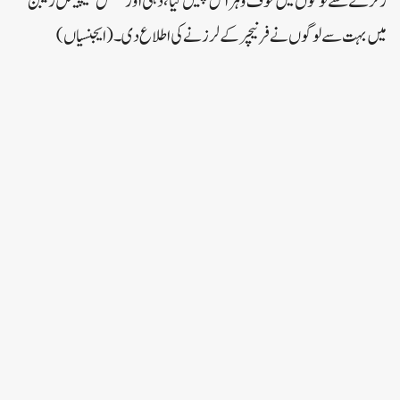
زلزلے سے لوگوں میں خوف و ہراس پھیل گیا، دہلی اور نیشنل کیپیٹل ریجن
میں بہت سے لوگوں نے فرنیچر کے لرزنے کی اطلاع دی۔ (ایجنسیاں)