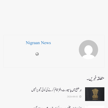
Nigraan News
متعلقہ خبریں۔
ہر ضلع میں پاسپورٹ دفتر قائم کرنے کی کوئی تجویز نہیں
2026-08-01