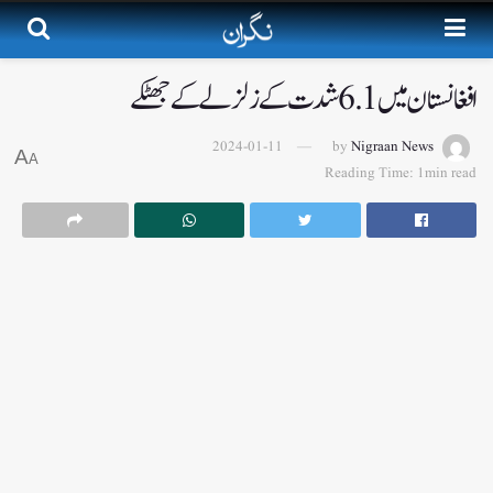
افغانستان میں 6.1 شدت کے زلزلے کے جھٹکے
2024-01-11
by
Nigraan News
A
A
Reading Time: 1min read