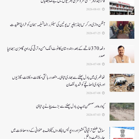
فائر اینڈ ایمرجنسی سروسزکی بھرتیوں میں بے ضابطگیاں
2026-08-01
آنگن واڑی ورکرس اینڈ ہیلپرس یونین کی سینئر رہنما تسلیمہ سبحان کو خراجِ عقیدت
2026-07-25
دفعہ370 خاتمے کے بعد،ہندوستان کا اٹوٹ انگ امن و ترقی کی راہ پر گامزن : بھاجپا
صدر
2026-07-08
ٹھاٹھری میں بادل پھٹنے سے بھاری تباہی۔متعددرہائشی مکانات، دکانات، گاڑیوں
اوربنیادی ڈھانچے کو شدید نقصان
2026-07-08
کپوارہ اور سنتھن ٹاپ پر بادل پھٹنے سے بڑے پیمانے پرتباہی
2026-07-03
سابق ضلع ترقیاتی کمشنر اور دو پولیس اہلکاروں کیخلاف بدعنوانی کے دو معاملات میں
چارج شیٹ داخل