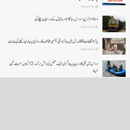
2026-07-01
وسٹا ڈوم ٹرین سروس ، بڈگام اور بانہال کے درمیان چلے گی
2026-07-01
یاترا انتظامات کا گاندربل میں جائزہ، ملی ٹینسی مخالف کارروائیاں جاری رکھنے کی ہدایت
2026-06-26
دراس میں نجی کاردریا میںجا گری،ایک شخص کی لاش بر آمد، 2لڑکیوں سمیت تین
لاپتہ
2026-06-25
LOAD MORE