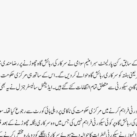
) کے سابق رکن پارلیمنٹ سبرامنیم سوامی نے سرکار کی رہائش گاہ چھوڑنے پر رضامند
کو بتایا ہے کہ وہ 5 نومبر یعنی ہفتہ کو سرکاری رہائش گاہ حوالے کر دیں گے۔اس کے ساتھ ہی مرکزی حکو
 گاہ پر سیکورٹی سے متعلق تمام انتظامات کئے گئے ہیں۔ایڈیشنل سالیسٹر جنرل نے یہ بھی 
ٹی فراہم کرنے میں مرکزی حکومت کی ناکامی پر دہلی ہائی کورٹ سے رجوع کیا تھا۔سوامی
ہوں نے سیکورٹی خطرات کا حوالہ دیتے ہوئے سرکاری بنگلے کو دوبارہ مختص کرنے 