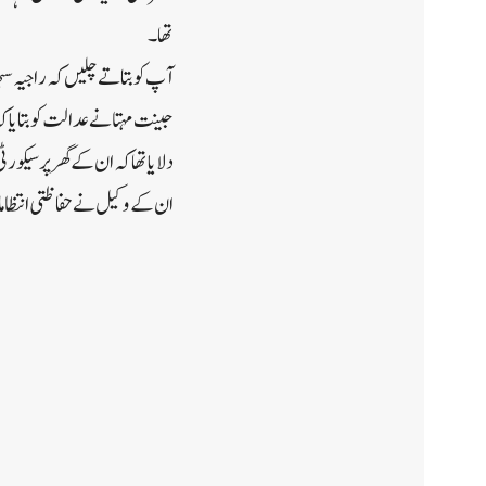
تھا۔
آپ کو بتاتے چلیں کہ راجیہ س
جینت مہتا نے عدالت کو بتایا ک
دلایا تھا کہ ان کے گھر پر سیک
ان کے وکیل نے حفاظتی انتظامات پ