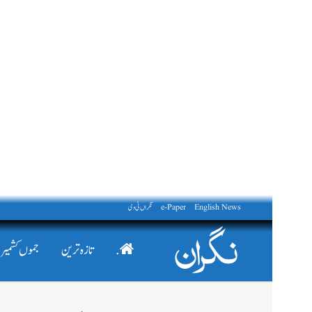
English News
e-Paper
نگراں ٹی وی
.
تازہ ترین
جموں کشمیر