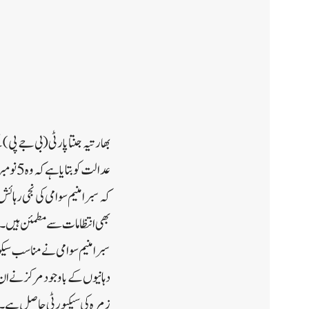
بھارتیہ جنتا پارٹی (بی جے پی
عدالت 
کہ سبرامنیم سوامی کی نجی رہائش
بھی انتظامات سے مطمئن ہیں۔
سبرامنیم سوامی نے مناسب سیکور
زمرہ کی سیکیورٹی حاصل ہے۔ان