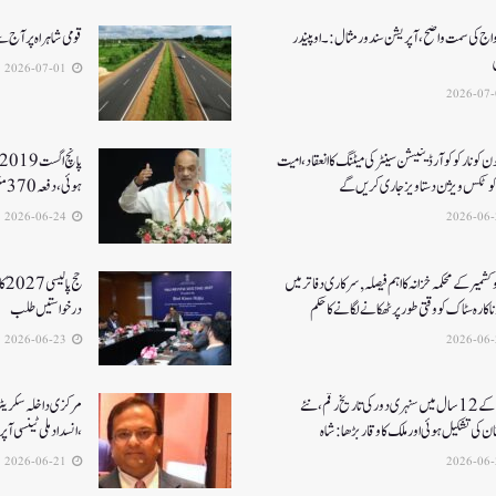
واج کی سمت واضح، آپریشن سندورمثال:۔ اوپیندر
قومی شاہراہ پر آج
2026-07-01
جون کونارکو کوآرڈینیشن سینٹر کی میٹنگ کا انعقاد، امیت
رکوٹکس ویژن دستاویز جاری کریں گے
ہوئی، دفعہ 370منسوخی سے وژن مکمل ہوا۔ امت شاہ
2026-06-24
کشمیر کے محکمہ خزانہ کا اہم فیصلہ , سرکاری دفاتر میں
حج
اکارہ سٹاک کو وقتی طور پر ٹھکانے لگانے کا حکم
درخواستیں طلب
2026-06-23
مودی کے 12 سال میں سنہری دور کی تاریخ رقم ، نئے
مرکزی داخلہ سکریٹری ک
ن کی تشکیل ہوئی اور ملک کا وقار بڑھا: شاہ
،انسداد ملی ٹینسی ا
2026-06-21