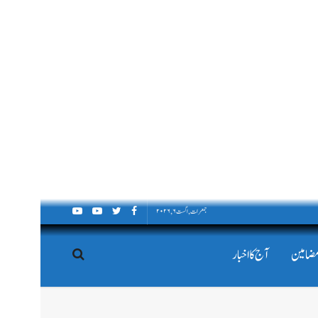
جمعرات, اگست ۶, ۲۰۲۶
مضامین
آج کا اخبار