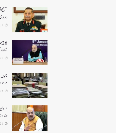
مسلح اف
دویدی
2026-07-01
26
شاہ نا
2026-06-25
جموں و 
موجود ن
2026-06-23
ہندوستا
2026-06-21