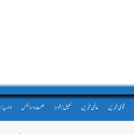
قومی خبریں
عالمی خبریں
کھیل/شوبز
صحت و سائنس
اداریہ/ 