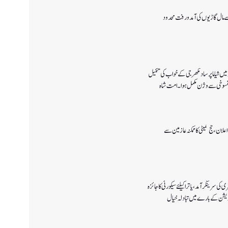
 سے مال گاڑیوں کی آمدورفت محدود
پانچ اگست 2019میں شیاما پر ساد مکھرجی کے خواب کی تکمیل
 پالیسی 2027کا اعلان ،حج کمیٹی کا ممکنہ عازمین سے
ی سرینگر آمد ،یاترا کیلئے سیکورٹی کا جائزہ
ٓپریشن کے بارے میں تبادلہ خیال