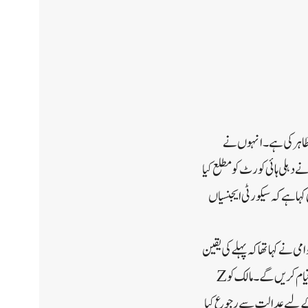
ی ظاہر کی ہے۔انہوں نے
مت نے دہلی ہائی کورٹ کو مطلع کیا
کہا ہے کہ سیکورٹی ایجنسیاں
 نے کہا تھا کہ پہلے کی یقین
دہانیوں کے باوجود مرکز نے ان کی رہائش گاہ پر کوئی سیکورٹی فراہم نہیں کی جس میں وہ سرکاری بنگلہ چھوڑنے کے بعد قیام کریں گے۔مالک کو Z
کے لیے عدالت سے رجوع کیا