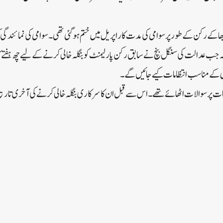
بھا کے رکن کے طور پر سوامی کی مدت کار اپریل میں ختم ہو گئی تھی۔سوامی کی نمائند
ہ جب عدالت کی سنگل بنچ نے سابق رکن پارلیمنٹ کو بنگلہ خالی کرنے کے لیے چھ ہفتے کا 
ورٹی کے مناسب انتظامات کیے جائیں گے۔
ر سوالات اٹھائے تھے۔اس سے قبل ان کا سرکاری بنگلہ خالی کرنے کی آخری تاریخ 26 اکتوبر تھی