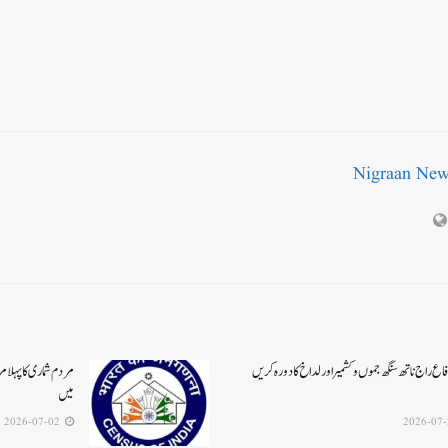
Nigraan Ne
اع راج ناتھ سنگھ جموں و کشمیر اور لداخ کا دورہ کریں
مردم شماری کا پہلا م
میں
2026-07-02