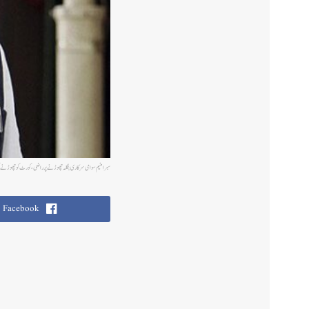
سبرامنیم سوامی سرکاری بنگلہ چھوڑنے پر راضی، کورٹ کو چھوڑنے کی
Facebook