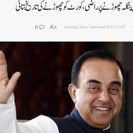
بنگلہ چھوڑنے پر راضی، کورٹ کو چھوڑنے کی تاریخ بتائی
0
A
Reading Time: 1min read
2022-11-03
A