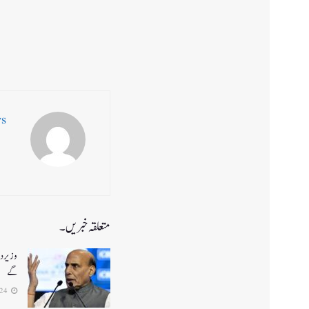
ws
متعلقہ خبریں۔
وزیر دف
گے
2026-07-24