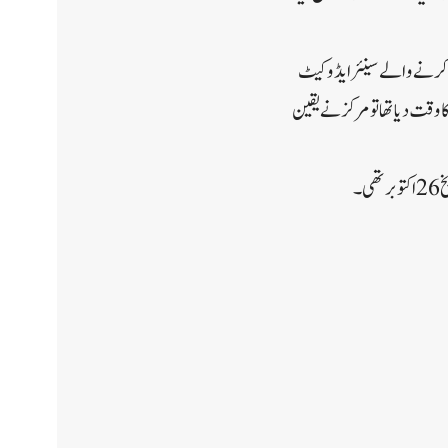
گی کرنے والے سینئر ایڈوکیٹ
وقت دیا تھا تو مرکز نے یقین
۔