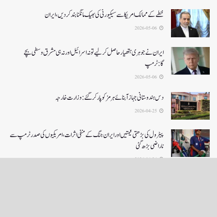
خطے کے ممالک امریکا سے سیکیورٹی کی بھیک مانگنا بند کر دیں، ایران
2026-05-06
ایران نے جوہری ہتھیار حاصل کرلیے تو نہ اسرائیل اور نہ ہی مشرق وسطی بچے
گا:ٹرمپ
2026-05-06
دس ہندوستانی جہاز آبنائے ہرمز کوپار کرگئے: وزارت خارجہ
2026-04-25
پیٹرول کی بڑھتی قیمتیں اور ایران جنگ کے منفی اثرات ، امریکیوں کی صدر ٹرمپ سے
ناراضی بڑھ گئی
2026-04-24
LOAD MORE