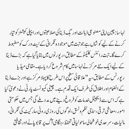
لہاسا: چین اپنی مصنوعی ذہانت اور بگ ڈیٹا کی صلاحیتوں اور ایپلی کیشنز کو تیار
کرنے کے لیے کوشاں ہے جو تبت میں موجودہ نگرانی کے نیٹ ورک کو مضبوط
کرے گا۔ تبت رائٹس کلیکٹو کے مطابق، رپورٹوں میں بتایا گیا ہے کہ بڑے ڈیٹا
کے لیے ایک نئے مرکز نے لہاسا میں کام شروع کر دیا ہے۔ مقامی میڈیا
رپورٹس کے مطابق، یہ "علاقائی سطح پر اس طرح کا پہلا مرکز ہے اور بڑے ڈیٹا
کے انضمام اور اطلاق کی طرف ایک قدم ہے۔چینی کمیونسٹ پارٹی نے دعویٰ کیا
ہے کہ اس سے ڈیجیٹل خدمات کو فروغ دینے میں مدد ملے گی جس میں حکومتی
امور، معاشی ترقی، سماجی نظم و نسق، لوگوں کی روزی روٹی، مارکیٹ کی نگرانی،
مالیات، سرحدی خوشحالی، ماحولیاتی تحفظ، ہنگامی آگ پر قابو پانے اور ثقافتی