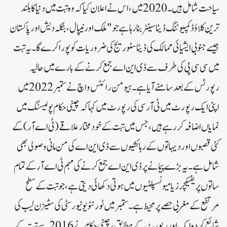
سیاحت شامل ہیں۔ 2020 میں، اس نے اعلان کیا کہ وہ تبت میں دنیا کا بلند
ترین کلاؤڈ کمپیوٹنگ ڈیٹا سینٹر بنا رہا ہے جو "ملک اور نیپال، بنگلہ دیش اور پاکستان
جیسے جنوبی ایشیائی ممالک کی ڈیٹا سٹوریج کی ضروریات کو پورا کرے گا۔ یہ تبت
میں سی سی پی کی طرف سے ڈی این اے جمع کرنے کے بارے میں حالیہ
رپورٹس کے بعد سامنے آیا ہے۔ ہیومن رائٹس واچ نے ستمبر 2022 میں
اپنی ایک رپورٹ میں ٹی آر سی کی رپورٹ میں کہا کہ چینی حکام پولیسنگ میں
نمایاں اضافہ کر رہے ہیں، جس میں تبت کے خود مختار علاقے ( ٹی اے آر ) کے
کئی قصبوں اور دیہاتوں کے رہائشیوں سے ڈی این اے کی من مانی وصولی بھی
شامل ہے۔ یہ بڑے پیمانے پر ڈی این اے جمع کرنے کی مہم ٹی اے آر کے تمام
ساتوں پریفیکچرز یا میونسپلٹیوں میں ہوتی دکھائی دیتی ہے، جو تبت کے سطح
مرتفع کے مغربی حصے پر محیط ہے۔ ستمبر میں ٹورنٹو یونیورسٹی کی سٹیزن لیب کی
شائع کردہ ایک اور رپورٹ کے مطابق، چینی حکام نے 2016 سے تبت کے