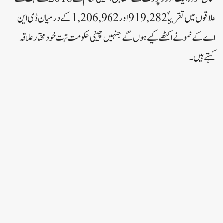
علاقوں میں تقریباً 919,282 اور 1,206,962 کے درمیان ڈی این
اے کے نمونے اکٹھے کیے ہوں گے جنہیں چینی حکومت تبت خود مختار علاقہ
کہتے ہیں۔