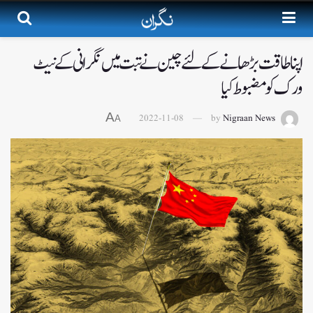
اپنا طاقت بڑھانے کے لئےچین نے تبت میں نگرانی کے نیٹ
ورک کو مضبوط کیا
A
2022-11-08
by
Nigraan News
A