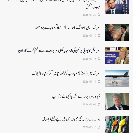
میپ پر متفق
2026-06-23
امریکہ اور ایران جنگ کا خاتمہ، 14نکاتی معاہدے پر دستخط
2026-06-19
اسرائیل کا یورپی یونین کی خارجہ پالیسی سربراہ سے رابطے ختم کرنے کا اعلان
2026-06-18
امریکہ میں بی-52بمبار طیارہ کیلفورنیا میں گر کر تباہ، 8ہلاک
2026-06-16
ہم جلد ہی ایران سے نکل جائیں گے:ٹرمپ
2026-06-06
پٹرول اور ڈیزل کی قیمتوں میں 3 روپے فی لیٹر اضافہ
2026-05-16