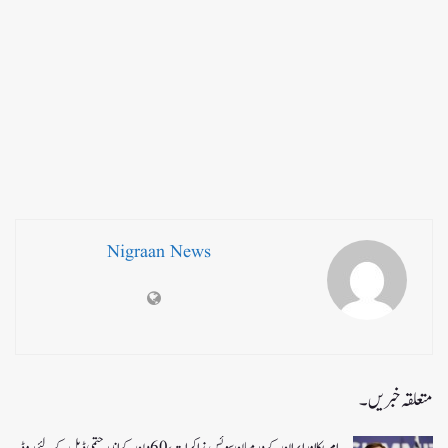
Nigraan News
متعلقہ خبریں۔
امریکا اور ایران کے درمیان سوئس مذاکرات ، 60دن کے اندر حتمی ڈیل کےلئے روڈ