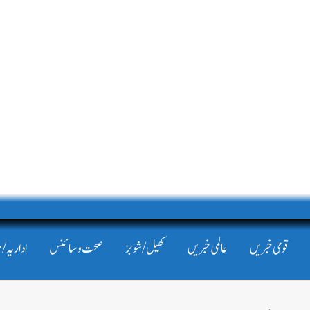
قومی خبریں
عالمی خبریں
کھیل/شوبز
صحت و سائنس
اداریہ/ 