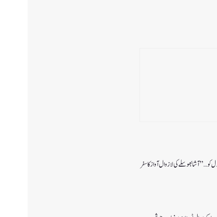
دل کو…” آشا بھوسلے کی لازوال آواز کا سفر