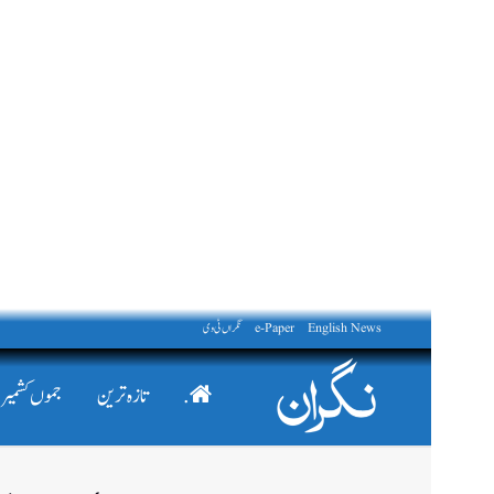
English News
e-Paper
نگراں ٹی وی
.
تازہ ترین
جموں کشمیر