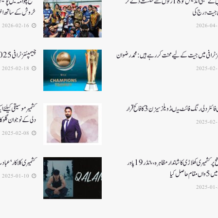
آرسی بی نے ممبئی انڈینس کو 18 رنوں سے شکست دے کر
ضلع پلوامہ میں پول
جیت درج کی
خروش کے ساتھ اختت
2026-02-16
ز ٹرافی میں جیت کے لیے محنت کر رہے ہیں :محمد رضوان
چیمپئنز ٹرافی 2025کے لئے کمنٹری پینل کا اعلان
2025-02-18
ائٹر دلی رنگ فائٹ میںڈویلز سیزن 3کا فاتح قرار
کشمیرموسیقی کیلئے ا
دلی کے نوجوان گلوکارنے3نئے گان
2025-02-08
قومی سطح پر کشمیری کھلاڑی کا شاندار مظاہرہ،،انڈر19پاور
کشمیری کلاکار ‘عبادت 
م حاصل کیا
2025-01-10