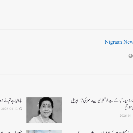
Nigraan Ne
سن رائزرز حیدرآباد کے لیے خوشخبری: پیٹ کمنز کی 17 اپریل
چُرا لیا ہے تم نے جو 
ی متوقع
2026-04-13