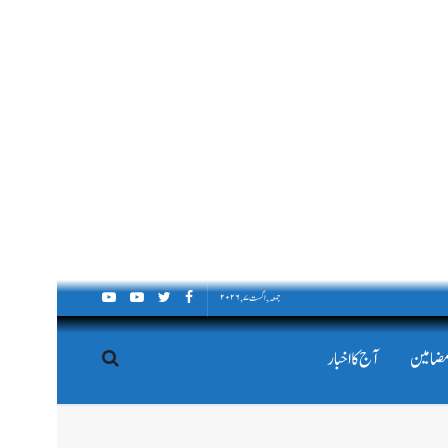
جمعہ, اگست ۷, ۲۰۲۶
مضامین
آج کا اخبار