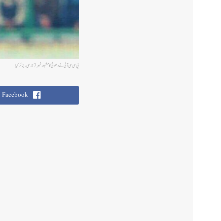
بی سی سی آئی نے دھونی کا مشہور نمبر 7 جرسی ریٹائر کیا
Facebook