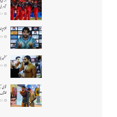
تیسری 
2026-04-13
چیمپئن
2025-02-18
کشمیری ف
2025-02-16
لفٹنگ میں5واں مقا
2025-01-22