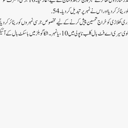
دلچسپ بات یہ ہے کہ آل راؤنڈر شاردول ٹھاکر نے نمب
یٹائر کر دیا اور اس نے نمبر پر تبدیل کر دیا۔ 54.
نڈری کھلاڑی کو خراج تحسین پیش کرنے کے لیے مخصوص جرسی نمبروں کو ریٹائر کر دیا گ
لیجنڈ ڈیاگو میراڈونا کے لیے اطالوی سیری اے فٹ بال کلب ناپولی میں 10، یا نمبر۔ شک