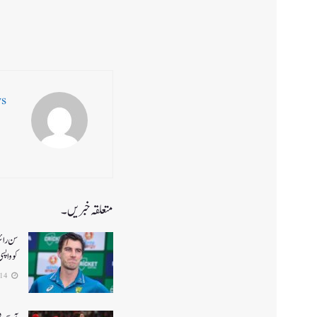
ws
متعلقہ خبریں۔
کو واپس
2026-04-14