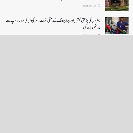
2026-04-25
پیٹرول کی بڑھتی قیمتیں اور ایران جنگ کے منفی اثرات ، امریکیوں کی صدر ٹرمپ سے
ناراضی بڑھ گئی
2026-04-24
LOAD MORE
English News
e-Paper
نگراں ٹی وی
4th floor firdous shah bulding Abi guzar Srinagar-190001
+911943566963,9419001837,6005481804 RNI:- JKURD/2007/22206
Email:
editornigraan@gmail.com