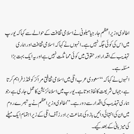
اطالوی وزیر اعظم جارجیا میلونی نے اسلامی ثقافت کے حوالے سے کہا کہ یورپ
میں اس کی کوئی جگہ نہیں ہے۔ انہوں نے کہا کہ اسلامی ثقافت اور ہماری
تہذیب کے اقدار اور حقوق میں کوئی مماثلت نہیں ہے اور یہ ایک بہت بڑا
مسئلہ ہے۔
انہوں نے کہا کہ “سعودی عرب اٹلی میں اسلامی ثقافتی مراکز کو فنڈز فراہم کرتا
ہے، جہاں شریعت کا نفاذ ہوتا ہے۔ یورپ میں اسلامائزیشن کا عمل جاری ہے، جو
ہماری تہذیب کی اقدار سے دور ہے۔” اطالوی وزیر اعظم نے یہ تبصرے روم
میں ان کی انتہائی دائیں بازو کی جماعت برادرز آف اٹلی کے زیر اہتمام ایک میلے
کی میزبانی کے بعد کیے۔