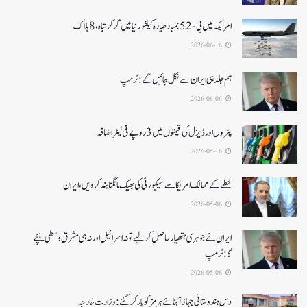
امریکہ میں بی-52بمبار طیارہ کیلفورنیا میں گر کر تباہ، 8ہلاک
2026-06-16
ہم جلد ہی ایران سے نکل جائیں گے:ٹرمپ
2026-06-06
پٹرول اور ڈیزل کی قیمتوں میں 3 روپے فی لیٹر اضافہ
2026-05-16
خطے کے ممالک امریکا سے سیکیورٹی کی بھیک مانگنا بند کر دیں، ایران
2026-05-06
ایران نے جوہری ہتھیار حاصل کرلیے تو نہ اسرائیل اور نہ ہی مشرق وسطی بچے
گا:ٹرمپ
2026-05-06
دس ہندوستانی جہاز آبنائے ہرمز کوپار کرگئے: وزارت خارجہ