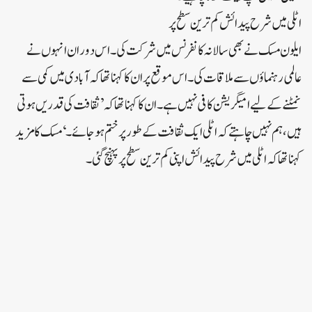
اٹلی میں شرح پیدائش کم ترین سطح پر
ایلون مسک نے بھی سالانہ کانفرنس میں شرکت کی۔ اس دوران انہوں نے
عالمی رہنماؤں سے ملاقات کی۔ اس موقع پر ان کا کہنا تھا کہ آبادی میں کمی سے
نمٹنے کے لیے امیگریشن کافی نہیں ہے۔ان کا کہنا تھا کہ ’ثقافت کی قدریں ہوتی
ہیں، ہم نہیں چاہتے کہ اٹلی ایک ثقافت کے طور پر ختم ہوجائے۔‘ مسک کا مزید
کہنا تھا کہ اٹلی میں شرح پیدائش اپنی کم ترین سطح پر پہنچ گئی۔