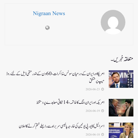
Nigraan News
متعلقہ خبریں۔
امریکا اور ایران کے درمیان سوئس مذاکرات ، 60دن کے اندر حتمی ڈیل کےلئے روڈ
میپ پر متفق
2026-06-23
امریکہ اور ایران جنگ کا خاتمہ، 14نکاتی معاہدے پر دستخط
2026-06-19
اسرائیل کا یورپی یونین کی خارجہ پالیسی سربراہ سے رابطے ختم کرنے کا اعلان
2026-06-18