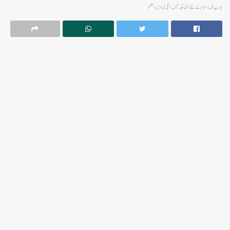
یورپ میں اسلام کے لئے کوئی جگہ نہیں:اٹلی کی وزیر اعظم