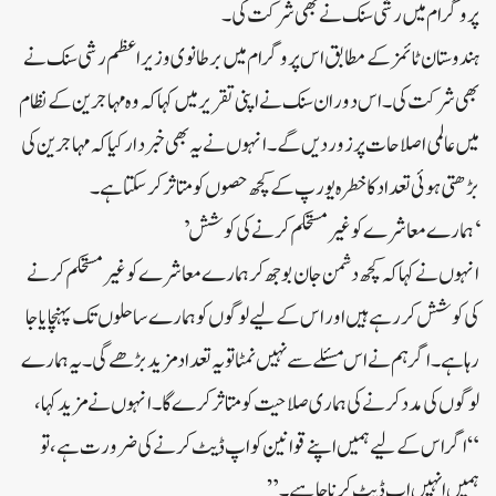
پروگرام میں رشی سنک نے بھی شرکت کی۔
ہندوستان ٹائمز کے مطابق اس پروگرام میں برطانوی وزیراعظم رشی سنک نے
بھی شرکت کی۔ اس دوران سنک نے اپنی تقریر میں کہا کہ وہ مہاجرین کے نظام
میں عالمی اصلاحات پر زور دیں گے۔ انہوں نے یہ بھی خبردار کیا کہ مہاجرین کی
بڑھتی ہوئی تعداد کا خطرہ یورپ کے کچھ حصوں کو متاثر کر سکتا ہے۔
‘ہمارے معاشرے کو غیر مستحکم کرنے کی کوشش’
انہوں نے کہا کہ کچھ دشمن جان بوجھ کر ہمارے معاشرے کو غیر مستحکم کرنے
کی کوشش کر رہے ہیں اور اس کے لیے لوگوں کو ہمارے ساحلوں تک پہنچایا جا
رہا ہے۔ اگر ہم نے اس مسئلے سے نہیں نمٹا تو یہ تعداد مزید بڑھے گی۔ یہ ہمارے
لوگوں کی مدد کرنے کی ہماری صلاحیت کو متاثر کرے گا۔ انہوں نے مزید کہا،
“اگر اس کے لیے ہمیں اپنے قوانین کو اپ ڈیٹ کرنے کی ضرورت ہے، تو
ہمیں انہیں اپ ڈیٹ کرنا چاہیے۔”