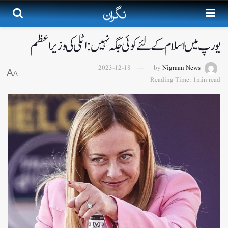
یورپ میں اسلام کے لئے کوئی جگہ نہیں:اٹلی کی وزیر اعظم
2023-12-18
by
Nigraan News
A
A
Reading Time: 1min read