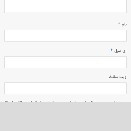
*
نام
*
ای میل
ویب‌ سائٹ
اس براؤزر میں میرا نام، ای میل، اور ویب سائٹ محفوظ رکھیں اگلی بار
جب میں تبصرہ کرنے کےلیے۔