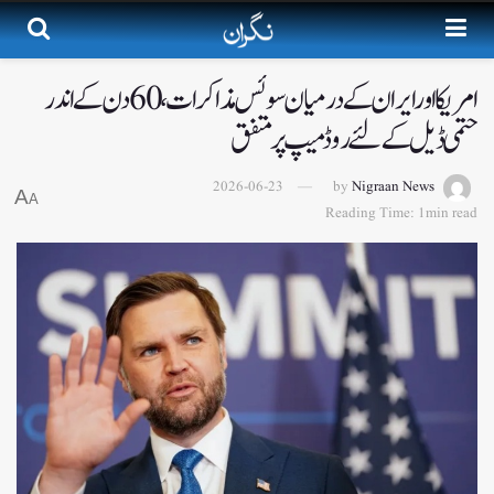
امریکا اور ایران کے درمیان سوئس مذاکرات ، 60دن کے اندر
حتمی ڈیل کےلئے روڈ میپ پر متفق
2026-06-23
by
Nigraan News
A
A
Reading Time: 1min read