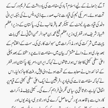
آگے بڑھانے کے لیے اسلام آباد کی مفاہمت کی یادداشت کے فریم ورک کے
تحت ہوئے۔امریکی ٹیم کی قیادت نائب صدر جے ڈی وینس نے کی جبکہ ایرانی
وفد کی قیادت پارلیمنٹ کے سپیکر محمد باقر غالب نے کی۔پاکستان کے وزیر اعظم
شہباز شریف اور قطری وزیر اعظم شیخ محمد بن عبدالرحمن الثانی نے بھی بات
چیت میں شرکت کی اور مذاکرات میں سہولت کاری کی۔سمٹ کے اختتام کے
بعد جاری ہونے والے مشترکہ بیان میں، مفاہمت نامے پر دستخط کے بعد پہلی
اعلیٰ سطحی کمیٹی کا اجلاس ہوا۔ ثالثوں نے کہا کہ ایران، امریکا، پاکستان اور قطر
کے نمائندوں نے معاہدے کے تحت ہونے والی پیش رفت کا جائزہ لیا۔اس
نے کہا کہ مفاہمت نامے کی بنیاد پر، فریقین نے ایک اعلیٰ سطحی کمیٹی کے قیام پر
اتفاق کیا ہے، جو ثالثی پر سیاسی نگرانی فراہم کرے گی۔کمیٹی چیف مذاکرات
کاروں سے باقاعدہ رپورٹس حاصل کرے گی اور جوہری، پابندیوں اور