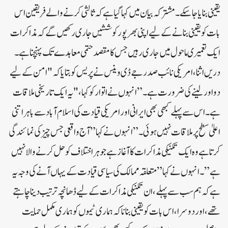
یقینی بنایا جا سکے۔مشترکہ بیان میں کہا گیا ہے کہ ثالثی کرنے والے فریقین اس
بات کو یقینی بنانے کے لیے اپنی بھرپور کوششیں جاری رکھیں گے کہ مذاکرات
ایک تعمیری ماحول میں جاری رہیں جس کا مقصد حتمی معاہدے تک پہنچنا ہے۔
دریں اثنا، امریکی نائب صدر جے ڈی وینس نے پریس کو بتایا کہ "امن کے لیے
دو اور لینے کی ضرورت ہے۔”انہوں نے اتوار کو کہا، "یہ ایک تاریخی ملاقات
ہے۔ اس سے پہلے کبھی بھی ایرانی اور امریکی قیادت کی اسلام آباد سے باہر اتنی
اعلیٰ سطح پر ملاقات نہیں ہوئی۔”انہوں نے کہا”آج واقعی جس چیز کی نمائندگی
کرتا ہے وہ ایک تکنیکی مذاکرات کا آغاز ہے جو ہر اختلاف کو حل کرنے والا نہیں
ہے” ۔انہوں نے کہا”متعلقہ ممالک کی سیاسی قیادت کے یہاں آنے کی وجہ یہ
ہے کہ ہم سب سے پہلے، ان تکنیکی مذاکرات کے لیے ڈھانچہ ترتیب دینا چاہتے
تھے، اور دوسرا، اس بات کو یقینی بنانا کہ ہماری ٹیموں کو ہماری مکمل حمایت