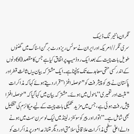
نگران مانٹیرنگ ڈیسک
سری نگر// امریکہ اور ایران نے سوئس ریزورٹ برگن اسٹاک میں گھنٹوں
طویل بات چیت کے بعد ایک روڈ میپ پر اتفاق کیا ہے جس کا مقصد 60 دنوں
کے اندر کسی حتمی معاہدے تک پہنچنا ہے۔ایک مشترکہ بیان میںثالث قطر اور
پاکستان نے پیر کو پیشرفت کو "حوصلہ افزا” قرار دیتے ہوئے کہا کہ مذاکرات
"مثبت اور تعمیری” ماحول میں ہوئے۔مشترکہ بیان میں کہا گیا کہ "حوصلہ افزا
پیش رفت ہوئی ہے، جس میں مزید تکنیکی بات چیت کے لیے میکانزم کی تشکیل
بھی شامل ہے۔”اتوار اور پیر کو سوئٹزرلینڈ میں لیک لوسرن سمٹ میں ہونے
والے اعلیٰ سطحی مذاکرات علاقائی سلامتی اور دیگر متنازعہ امور پر مذاکرات کو