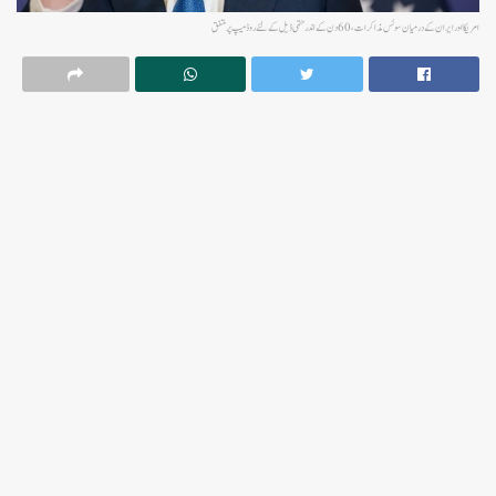
امریکا اور ایران کے درمیان سوئس مذاکرات ، 60دن کے اندر حتمی ڈیل کےلئے روڈ میپ پر متفق