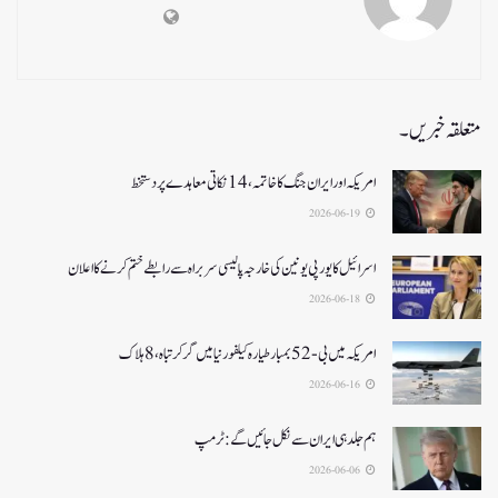
متعلقہ خبریں۔
امریکہ اور ایران جنگ کا خاتمہ، 14نکاتی معاہدے پر دستخط
2026-06-19
اسرائیل کا یورپی یونین کی خارجہ پالیسی سربراہ سے رابطے ختم کرنے کا اعلان
2026-06-18
امریکہ میں بی-52بمبار طیارہ کیلفورنیا میں گر کر تباہ، 8ہلاک
2026-06-16
ہم جلد ہی ایران سے نکل جائیں گے:ٹرمپ
2026-06-06