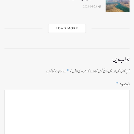
2026-04-23
LOAD MORE
جواب دیں
*
آپ کا ای میل ایڈریس شائع نہیں کیا جائے گا۔
ضروری خانوں کو
سے نشان زد کیا گیا ہے
*
تبصرہ