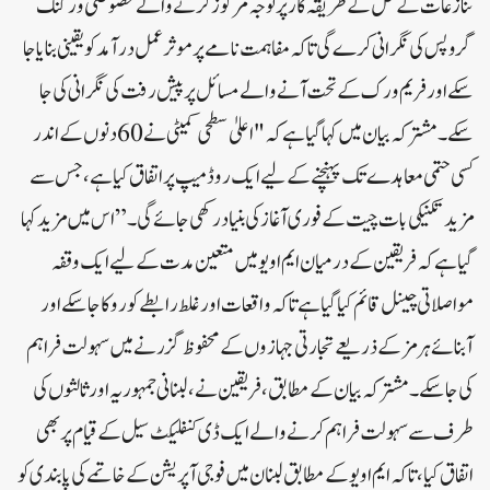
تنازعات کے حل کے طریقہ کار پر توجہ مرکوز کرنے والے خصوصی ورکنگ
گروپس کی نگرانی کرے گی تاکہ مفاہمت نامے پر موثر عمل درآمد کو یقینی بنایا جا
سکے اور فریم ورک کے تحت آنے والے مسائل پر پیش رفت کی نگرانی کی جا
سکے۔مشترکہ بیان میں کہا گیا ہے کہ "اعلیٰ سطحی کمیٹی نے 60 دنوں کے اندر
کسی حتمی معاہدے تک پہنچنے کے لیے ایک روڈ میپ پر اتفاق کیا ہے، جس سے
مزید تکنیکی بات چیت کے فوری آغاز کی بنیاد رکھی جائے گی۔”اس میں مزید کہا
گیا ہے کہ فریقین کے درمیان ایم او یو میں متعین مدت کے لیے ایک وقفہ
مواصلاتی چینل قائم کیا گیا ہے تاکہ واقعات اور غلط رابطے کو روکا جا سکے اور
آبنائے ہرمز کے ذریعے تجارتی جہازوں کے محفوظ گزرنے میں سہولت فراہم
کی جا سکے۔مشترکہ بیان کے مطابق، فریقین نے، لبنانی جمہوریہ اور ثالثوں کی
طرف سے سہولت فراہم کرنے والے ایک ڈی کنفلیکٹ سیل کے قیام پر بھی
اتفاق کیا، تاکہ ایم او یو کے مطابق لبنان میں فوجی آپریشن کے خاتمے کی پابندی کو