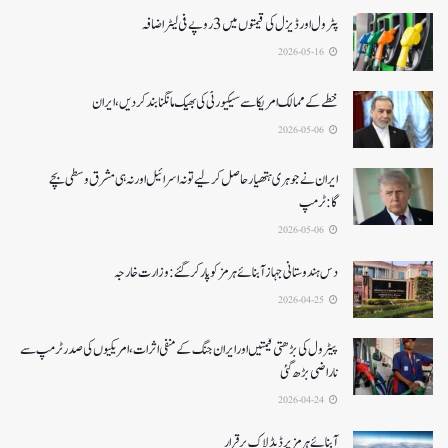
پٹرول اور ڈیزل کی قیمتوں میں 3 روپے فی لیٹر اضافہ
2026-05-16
خطے کے ممالک امریکا سے سیکیورٹی کی بھیک مانگنا بند کر دیں، ایران
2026-05-06
ایران نے جوہری ہتھیار حاصل کرلیے تو نہ اسرائیل اور نہ ہی مشرق وسطی بچے
گا:ٹرمپ
2026-05-06
دس ہندوستانی جہاز آبنائے ہرمز کوپار کرگئے: وزارت خارجہ
2026-04-25
پیٹرول کی بڑھتی قیمتیں اور ایران جنگ کے منفی اثرات ، امریکیوں کی صدر ٹرمپ سے
ناراضی بڑھ گئی
2026-04-24
آبنائے ہرمز پر ڈیڈ لاک برقرار