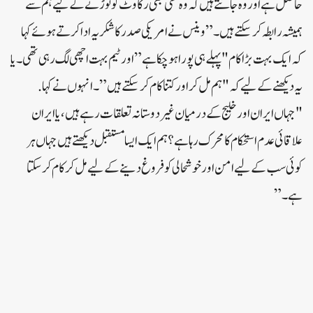
حاصل ہے اور وہ جانتے ہیں کہ وہ کسی بھی رکاوٹ کو توڑنے کے لیے ہم سے
ہمیشہ رابطہ کر سکتے ہیں۔”وینس نے امریکی صدر کا شکریہ ادا کرتے ہوئے کہا
کہ ایک بہت بڑا کام "پہلے ہی پورا ہو چکا ہے” اور ٹیم بہت اچھی لگ رہی تھی۔یا
یہ دیکھنے کے لیے کہ "ہم مل کر اور کتنا کام کر سکتے ہیں”۔انہوں نے کہا.
"جہاں ایران اور خلیج کے درمیان غیر دوستانہ تعلقات رہے ہیں، یا ایران
علاقائی عدم استحکام کا محرک رہا ہے؟ ہم ایک ایسا مستقبل دیکھتے ہیں جہاں ہر
کوئی سب کے لیے امن اور خوشحالی کو فروغ دینے کے لیے مل کر کام کر سکتا
ہے۔”