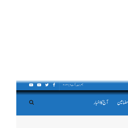
جمعرات, اگست ۶, ۲۰۲۶
مضامین
آج کا اخبار