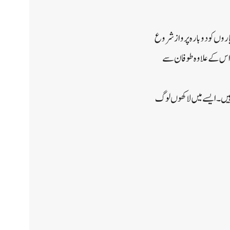
یاروں کو دوبارہ پرواز شروع
اس کے علاوہ طوفان سے
250,0 گھر اور کاروبار بجلی سے محروم ہیں۔ ایسے میں لاکھوں لوگ