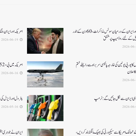
امریکا اور ایران کے درمیان سوئس مذاکرات ، 60دن کے اندر
امریکہ اور ایران جنگ کا خاتمہ، 14نک
یل کےلئے روڈ میپ پر متفق
2026-06-19
 کا یورپی یونین کی خارجہ پالیسی سربراہ سے رابطے ختم
امریکہ میں بی-52بمبار طیارہ کیلفورنیا میں گر کر تباہ، 8ہلاک
 اعلان
2026-06-16
 ہی ایران سے نکل جائیں گے:ٹرمپ
پٹرول اور ڈیزل کی قیمتوں میں 3 ر
2026-05-16
ممالک امریکا سے سیکیورٹی کی بھیک مانگنا بند کر دیں،
ایران نے جوہری ہتھی