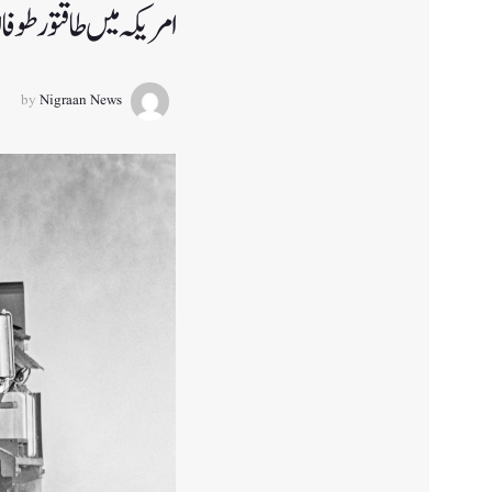
امریکہ میں طاقتور طوفان نےتباہی مچائی ،
by
Nigraan News