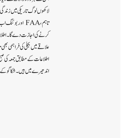
لاکھوں لوگ تاریکی میں زندگی 
تاہم، FAA اور ب
کرنے کی اجازت دے گا۔ اطلاع
علاقے میں بجلی کی فراہمی بھی 
اندھیرے میں ہیں۔ شکاگو کے اوہیئر انٹرنیشنل ایئرپورٹ 