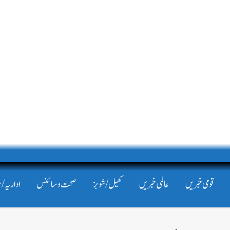
قومی خبریں
عالمی خبریں
کھیل/شوبز
صحت و سائنس
اداریہ/ 