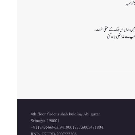
ا:ٹرمپ
تیں اور ایران جنگ کے منفی اثرات ،
رمپ سے ناراضی بڑھ گئی
4th floor firdous shah bulding Abi guzar
Srinagar-190001
+911943566963,9419001837,6005481804
RNI:- JKURD/2007/22206