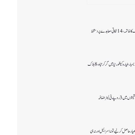
اتی معاہدے پر دستخط
وپے فی لیٹر اضافہ
ار حاصل کرلیے تو نہ اسرائیل اور نہ ہی