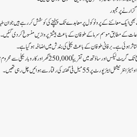
گزارنے پر مجبور
وئنگ اب بھی ایک معائنے کے پروٹوکول پر معاہدے تک پہنچنے کی کوشش کر رہے ہیں جو ان ط
ات کے مطابق موسم سرما کے طوفان کے باعث بیشتر پروازیں منسوخ کر دی گئیں۔ 
متاثر ہوئی ہے۔ برفانی طوفان کے باعث بجلی کی بندش میں اضافہ ہوگیا ہے۔
اطلاعات کے مطابق جمعہ کی صبح تک گریٹ لیکس اور ساؤتھ میں تقریباً 00
پر 55 میل فی گھنٹہ کی رفتار سے ہوائیں چل رہی تھیں۔