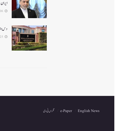
ایران
2026-05-06
دس ہندو
2026-04-25
English News
e-Paper
نگراں ٹی وی