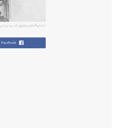
امریکہ میں طاقتور طوفان نےتباہی مچائی ، 2 ہزار سے زائد پروازیں منسوخ
Facebook