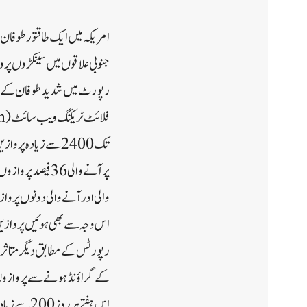
امریکہ میں ایک طاقتور طوفان 
جنوبی علاقوں میں سینکڑوں پروا
رپورٹ میں شدید طوفان کے 
والی اور آنے والی دونوں پروازوں میں سے تقریبا
اس وجہ سے بھی ہوئیں پروازی
کے گراؤنڈ ہونے سے پروازوں 
اس ہفتے ہر روز 200 سے زیادہ یونائیٹڈ اور الاسکا ایئر لائنز کی پروازیں منسوخ کر دی گئی ہیں۔