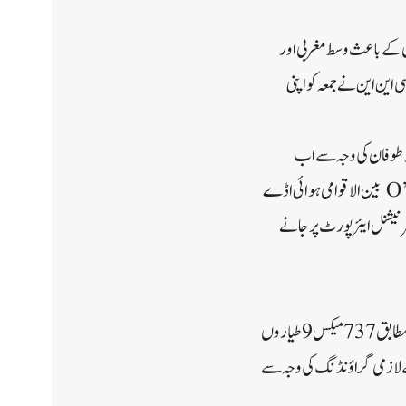
ن کے باعث وسط مغربی اور
این این نے جمعہ کو اپنی
کہا گیا ہے کہ طوفان کی وجہ سے اب
تک 2400 سے زیادہ پروازیں تاخیر کا شکار ہو چکی ہیں اور 2000 سے زیادہ منسوخ ہو چکی ہیں۔ شکاگو کے O’Hare بین الاقوامی ہوائی اڈے
کاگو مڈ وے انٹرنیشنل ایئرپورٹ پر جانے
رپورٹس کے مطابق دیگر متاثرہ ہوائی اڈوں میں ڈینور انٹرنیشنل اور ملواکی مچل انٹرنیشنل شامل ہیں۔ سی این این کے مطابق 737 میکس 9 طیاروں
 لازمی گراؤنڈنگ کی وجہ سے