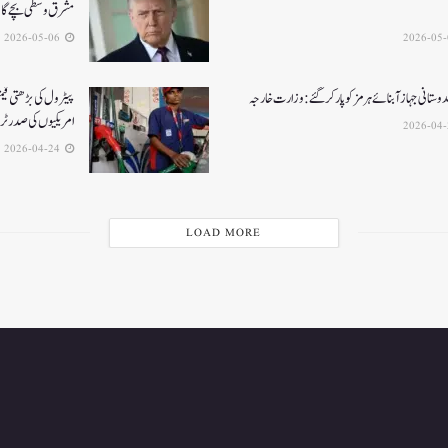
مشرق وسطی بچے گ
2026-05-06
ستانی جہاز آبنائے ہرمز کوپار کرگئے: وزارت خارجہ
پیٹرول کی بڑھتی قیم
امریکیوں کی صدر ٹ
2026-04-24
LOAD MORE