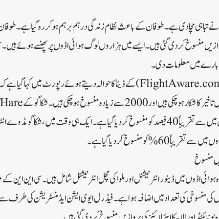
نے تباہی مچا دی ہے۔ طوفان کے باعث نظام زندگی درہم برہم ہو کر رہ گیا ہے۔ طوفا
زیں منسوخ کر دی گئی ہیں۔ ایسے میں ہزاروں لوگ ہوائی اڈوں پر پھنسے ہوئے ہیں۔ سی 
بارے میں معلومات دی۔
فلائٹ ٹریکنگ ویب سائٹ (FlightAware.com) کے ڈیٹا کا حوالہ دیتے ہوئے رپورٹ میں 
پر آنے والی 36 فیصد پروازوں میں سے تقریباً 40 فیصد کو منسوخ کر دیا گیا ہے۔ ایک ہی وقت میں، ش
ً 60% کو منسوخ کر دیا گیا ہے۔
ں منسوخ
کی منسوخی کی تعداد میں اضافہ ہوا ہے۔ فیڈرل ایوی ایشن ایڈمنسٹریشن کی طرف سے