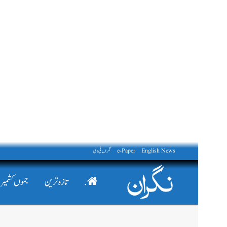
English News
e-Paper
نگراں ٹی وی
.
تازہ ترین
جموں کشمیر