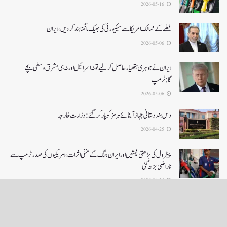
2026-05-16
خطے کے ممالک امریکا سے سیکیورٹی کی بھیک مانگنا بند کر دیں، ایران
2026-05-06
ایران نے جوہری ہتھیار حاصل کرلیے تو نہ اسرائیل اور نہ ہی مشرق وسطی بچے
گا:ٹرمپ
2026-05-06
دس ہندوستانی جہاز آبنائے ہرمز کوپار کرگئے: وزارت خارجہ
2026-04-25
پیٹرول کی بڑھتی قیمتیں اور ایران جنگ کے منفی اثرات ، امریکیوں کی صدر ٹرمپ سے
ناراضی بڑھ گئی
2026-04-24
LOAD MORE