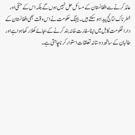
عائد کرنے سے افغانستان کے مسائل حل نہیں ہوں گے بلکہ اس کے منفی اور
خطرناک نتائج پیدا ہو سکتے ہیں۔ بیجنگ حکومت نے اس وقت بھی افغانستان کے
دارالحکومت کابل میں اپنا سفارت خانہ بند کرنے کے بجائے کھلا رکھا ہوا ہے اور
طالبان کے ساتھ دوستانہ تعلقات استوار کرنا چاہتی ہے۔