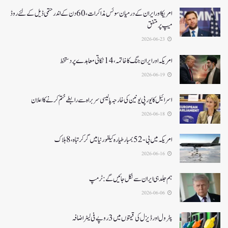
امریکا اور ایران کے درمیان سوئس مذاکرات ، 60دن کے اندر حتمی ڈیل کےلئے روڈ
میپ پر متفق
2026-06-23
امریکہ اور ایران جنگ کا خاتمہ، 14نکاتی معاہدے پر دستخط
2026-06-19
اسرائیل کا یورپی یونین کی خارجہ پالیسی سربراہ سے رابطے ختم کرنے کا اعلان
2026-06-18
امریکہ میں بی-52بمبار طیارہ کیلفورنیا میں گر کر تباہ، 8ہلاک
2026-06-16
ہم جلد ہی ایران سے نکل جائیں گے:ٹرمپ
2026-06-06
پٹرول اور ڈیزل کی قیمتوں میں 3 روپے فی لیٹر اضافہ