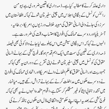
داری عائد کرنے کا مطالبہ کیا ہے۔ ذمہ داری کا تعین ضروری ہے ہیومن
رائٹس کونسل کے ہنگامی اجلاس میں چینی سفیر چن شو نے کہا کہ افغانستان میں
سرزد کی جانے والی انسانی حقوق کی مبینہ خلاف ورزیوں پر امریکا، برطانیہ،
آسٹریلیا اور دوسرے ممالک کی افواج کا احتساب وقت کی ضرورت ہے۔
انہوں نے کہا کہ اس ہنگامی سیشن میں اس پہلو سے لیا جانے والا کوئی بھی فیصلہ
ذمہ داری کے تعین کی سمت میں ایک اہم قدم ہو گا۔ فوج کشی کے بہانے انسانی
حقوق کی کونسل میں چینی سفیر چن شو نے اپنی تقریر کے دوران یہ بھی کہا کہ
جمہوریت اور انسانی حقوق کا عَلم اٹھانے والے امریکا اور اتحادی ممالک کی افواج
نے دوسرے ملکوں میں مداخلت کرنے کے بہانے تراش رکھے ہیں۔ میانمار
میں تشدد جنوبی ایشا کو غیر مستحکم کر سکتا ہے، اقوام متحدہ انہوں نے یہ بھی کہا کہ
فوج کشی کے بعد یہ اپنے اپنے حکومتی و انتظامی ماڈل ان ملکوں پر نافذ کرنے کی