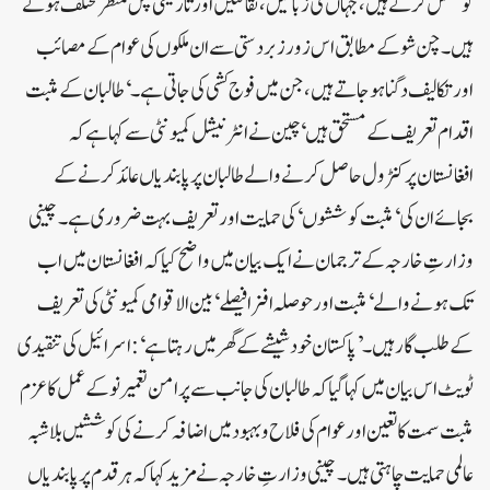
کوشش کرتے ہیں، جہاں کی زبانیں، ثقافتیں اور تاریخی پس منظر مختلف ہوتے
ہیں۔ چن شو کے مطابق اس زور زبردستی سے ان ملکوں کی عوام کے مصائب
اور تکالیف دگنا ہو جاتے ہیں، جن میں فوج کشی کی جاتی ہے۔ ‘طالبان کے مثبت
اقدام تعریف کے مستحق ہیں‘ چین نے انٹرنیشل کمیونٹی سے کہا ہے کہ
افغانستان پر کنٹرول حاصل کرنے والے طالبان پر پابندیاں عائد کرنے کے
بجائے ان کی ‘مثبت کوششوں‘ کی حمایت اور تعریف بہت ضروری ہے۔ چینی
وزارتِ خارجہ کے ترجمان نے ایک بیان میں واضح کیا کہ افغانستان میں اب
تک ہونے والے ‘مثبت اور حوصلہ افزا فیصلے‘ بین الاقوامی کمیونٹی کی تعریف
کے طلب گار ہیں۔ ’پاکستان خود شیشے کے گھر میں رہتا ہے‘: اسرائیل کی تنقیدی
ٹویٹ اس بیان میں کہا گیا کہ طالبان کی جانب سے پرامن تعمیر نو کے عمل کا عزم
مثبت سمت کا تعین اور عوام کی فلاح و بہبود میں اضافہ کرنے کی کوششیں بلاشبہ
عالمی حمایت چاہتی ہیں۔ چینی وزارتِ خارجہ نے مزید کہا کہ ہر قدم پر پابندیاں