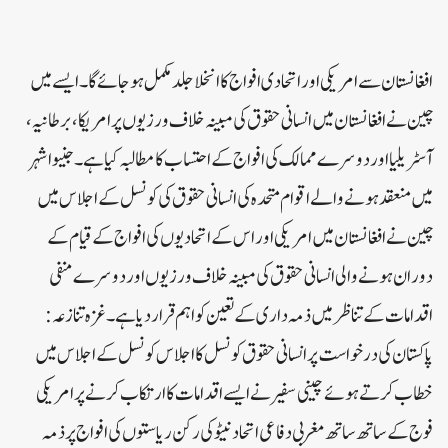
افغانستان سے امریکی اور اتحادی افواج کا انخلا جلد مکمل ہو جائے گا۔ ایسے میں
چین نے افغانستان میں انسانی حقوق کی مبینہ خلاف ورزیوں پر امریکا، برطانیہ،
آسٹریلیا اور دوسرے ممالک کی افواج کے احتساب کا مطالبہ کیا ہے۔جنیوا شہر
میں منعقد ہونے والے اقوام متحدہ کی انسانی حقوق کی کونسل کے اجلاس میں
چین نے افغانستان میں امریکی اور اس کے اتحادیوں کی افواج کے قیام کے
دوران ہونے والی انسانی حقوق کی مبینہ خلاف ورزیوں اور دوسرے منفی
اقدامات کے تناظر میں ذمہ داری کے تعین کو اہم قرار دیا ہے۔ غزہ تنازعہ:
پاکستان کی درخواست پر انسانی حقوق کونسل کا اجلاس کونسل کے اجلاس میں
خطاب کرتے ہوئے چینی سفیر نے ایسے اقدامات کا ارتکاب کرنے پر امریکی
فوج کے ساتھ ساتھ مغربی دفاعی اتحاد نیٹو کی رکن ریاستوں کی افواج پر ذمہ