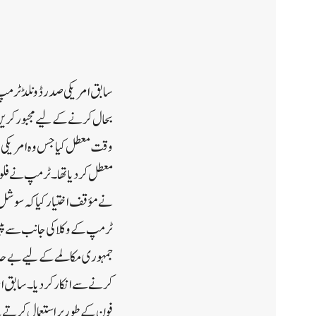
سابق امریکی صدر ڈونلڈ ٹرمپ نے
بحال کرنے کے لیے مجبور کریں
وقت معطل کیا جس وہ امریکی ص
معطل کردیا تھا۔ٹرمپ نے فلور
نے مؤقف اختیار کیا کہ سوشل 
ٹرمپ کے وکلا کی جانب سے پیش ک
جمہوری مکالمے کے لیے بے حد،
فون کے طور پر استعمال کرتے ت