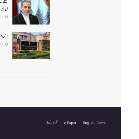
خطے کے 
ایران
2026-05-06
دس ہندو
2026-04-25
English News
e-Paper
نگراں ٹی وی