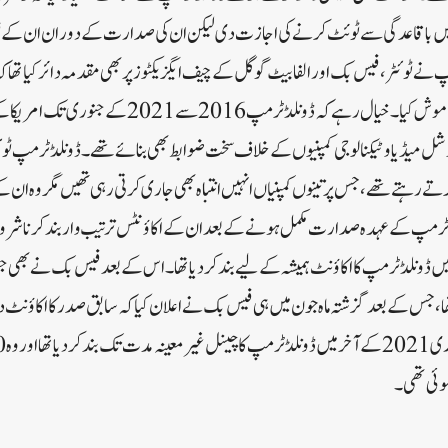
یں باقاعدگی سے ٹوئٹ کرنے کی اجازت دی لیکن ان کی صدارت کے دوران ان کے ٹو
مپ نے ٹوئٹر، فیس بک اور الفابیٹ گوگل کے چیف ایگزیکٹوز پر بھی مقدمہ دائر کیا تھا
شل میڈیا و ٹیکنالوجی کمپنیوں کے خلاف سخت ضوابط بھی بنائے تھے۔ڈونلڈ ٹرمپ ٹوئ
کرتے رہتے تھے، جس پر تینوں کمپنیاں انہیں انتباہ بھی جاری کرتی رہی تھیں مگر وہ ان ک
ٹرمپ کے عہدہ صدارت مکمل ہونے کے بعد ان کے اکاؤنٹس ترتیب وار بند کرنا شروع 
20 کے آغاز میں ڈونلڈ ٹرمپ کا اکاؤنٹ ہمیشہ کے لیے بند کردیا تھا۔اس کے بعد فیس بک نے بھ
ا تھا، جس کے بعد گزشتہ ماہ جون میں ہی فیس بک نے اعلان کیا کہ سابق صدر کا اکاؤن
وئی تھی۔