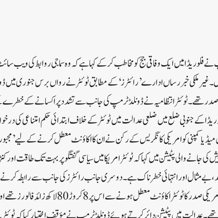
 فلوریڈا میں ایک وفاقی جج کو مخاطب کرکے کہا ہے کہ وہ سماجی روابط کی ویب سائٹ ٹوئ
۔غیرملکی خبررساں ادارے ’رائٹرز‘ کے مطابق ٹوئٹر نے رواں برس جنوری میں ڈونل
در تھے۔ٹوئٹر انتظامیہ نے ڈونلڈ ٹرمپ کی جانب سے تشدد پر اکسانے کے خطرے کے 
یڈا کے جنوبی ضلع میں ضلعی عدالت میں ٹوئٹر کے خلاف ابتدائی حکم امتناعی کی در
میڈیا کمپنی کو امریکی کانگریس کے رکن نے ان کا اکاؤنٹ معطل کرنے کے لیے ’مجبور‘
ی جانے والی پٹیشن میں کہا کہ ٹوئٹر امریکا میں سیاسی گفتگو پر بہت تک طاقت اور کنٹرو
 بے مثال اور انتہائی خطرناک ہے۔دوسری جانب رائٹرز کی جانب سے رابطہ کرنے پر ٹ
کرنے سے انکار کردیا۔سابق امریکی صدر کا ٹوئٹر اکاؤنٹ معطل ہ
ھے۔عدالت میں پٹیشن دائر کرتے ہوئے ڈونلڈ ٹرمپ نے مؤقف اختیار کیا کہ ٹوئٹر نے 