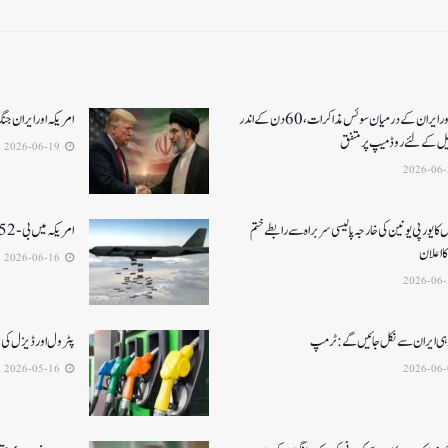
امریکا اور ایران کے درمیان سوئس مذاکرات ، 60دن کے اندر
امریکہ اور ایران جنگ کا خاتمہ، 14نک
یل کےلئے روڈ میپ پر متفق
2026-06-19
 کا یورپی یونین کی خارجہ پالیسی سربراہ سے رابطے ختم
امریکہ میں بی-52بمبار طیارہ کیلفورنیا میں گر کر تباہ، 8ہلاک
 اعلان
2026-06-16
 ہی ایران سے نکل جائیں گے:ٹرمپ
پٹرول اور ڈیزل کی قیمتوں میں 3 ر
2026-05-16