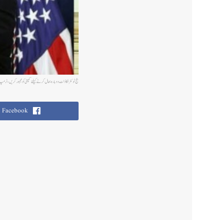
جج ٹوئٹر اکاؤنٹ دوبارہ بحال کرنے کیلئے کمپنی کو مجبور کریں، ٹرمپ
Facebook