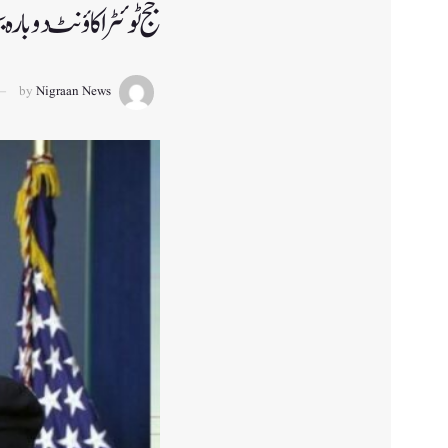
جج ٹوئٹر اکاؤنٹ دوبارہ
by
Nigraan News