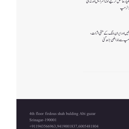
ار حاصل کرلیے تو نہ اسرائیل اور نہ ہی
ا:ٹرمپ
تیں اور ایران جنگ کے منفی اثرات ،
رمپ سے ناراضی بڑھ گئی
4th floor firdous shah bulding Abi guzar
Srinagar-190001
+911943566963,9419001837,6005481804