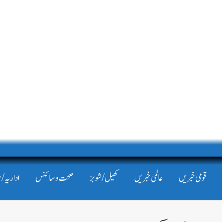
قومی خبریں
عالمی خبریں
کھیل/شوبز
صحت و سائنس
اداریہ/ 