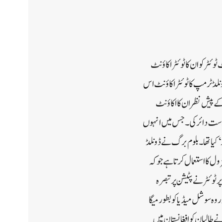
ٹر کو ان کا ٹوئٹر اکاؤنٹ
ڈ ٹرمپ کا ٹوئٹر اکاؤنٹ اس
پیش نظر ان کا اکاؤنٹ
خواست دائر کی۔جس میں انہوں
 کیا تھا۔بلوم برگ نے ڈونلڈ
ل کا استعمال کرتا ہے جو کہ
وئٹر نے پٹیشن پر تبصرہ
ونے سے اس پر 8 کروڑ 80 لاکھ زائد فالورز تھے اور وہ سوشل میڈیا کو بطور میگا
طالبان کو افغانستان میں