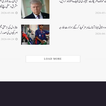
ممالک امریکا سے سیکیورٹی کی بھیک مانگنا بند کر دیں،
ایران نے جوہری ہتھی
مشرق وسطی بچے گ
2026-05-06
ستانی جہاز آبنائے ہرمز کوپار کرگئے: وزارت خارجہ
پیٹرول کی بڑھتی قیم
امریکیوں کی صدر ٹ
2026-04-24
LOAD MORE