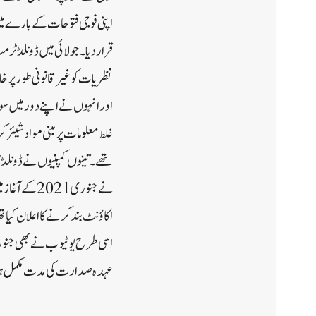
اپنی فوجی فتوحات کے بارے م
قرار دیا۔جولائی میں ڈونلڈ ٹر
اور انہوں نے اپنے دور میں سو
غلط معلومات پر مبنی مواد شیئر 
تھے۔تینوں کمپنیوں نے ڈونلڈ 
نے جنوری 21
اکاؤنٹ بند کرنے کا اعلان کی
عہدہ صدارت کی مدت مکمل ہ