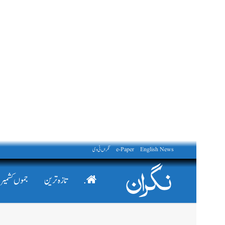
English News
e-Paper
نگراں ٹی وی
.
تازہ ترین
جموں کشمیر