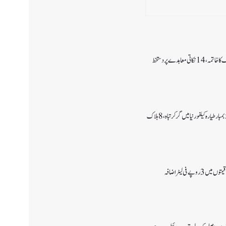
اتی معاہدے پر دستخط
وپے فی لیٹر اضافہ