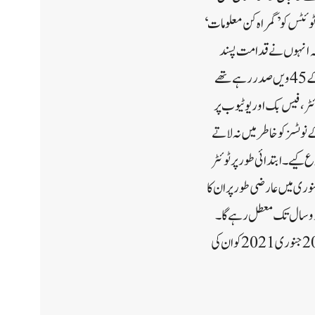
ئٹس کو ’گمراہ کن معلومات‘
 کہ انہوں نے قدامت پسند
نظریات کو غیر قانونی طور پر خاموش کیا۔خیال رہے کہ ڈونلڈ ٹرمپ 2016 سے 2021 کے جنوری تک امریکا کے 45 ویں صدر رہے تھے
ٹر، فیس بک اور یوٹیوب پر
ے نوٹسز کو خاطر میں نہ لاتے
کیے۔ابتدائی طور پر ٹوئٹر
ی جنوری میں عارضی طور پر ان کا
ٹ دو سال تک معطل رہے گا۔
اسی طرح یوٹیوب نے بھی جنوری 2021 کے آخر میں ڈونلڈ ٹرمپ کا چینل غیر معینہ مدت تک بند کردیا تھا اور وہ 20 جنوری 2021 کو ان کی