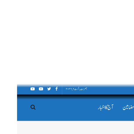
جمعرات, اگست ۶, ۲۰۲۶
مضامین
آج کا اخبار