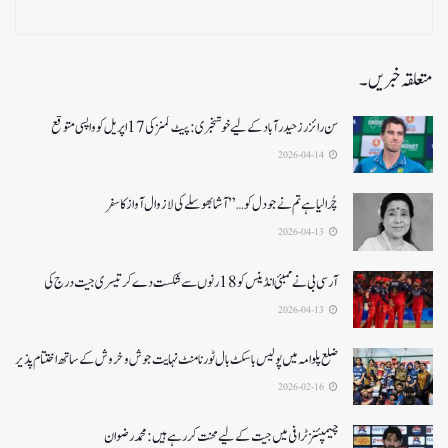
متعلقہ خبریں۔
سن رائزرز حیدرآباد کے لیے خوشخبری: پیٹ کمنز کی 17 اپریل کو واپسی متوقع
2026-04-14
چُرا لیا ہے تم نے جو دل کو…” آشا بھوسلے کی لازوال آواز کا سفر
2026-04-13
آرسی بی نے ممبئی انڈینس کو 18 رنوں سے شکست دے کر تیسری جیت درج کی
2026-04-13
ضلع پلوامہ میں پولیس باسکٹ بال ٹورنامنٹ نہایت جوش و خروش کے ساتھ اختتام پذیر
2026-02-16
چیمپئنز ٹرافی میں جیت کے لیے محنت کر رہے ہیں :محمد رضوان