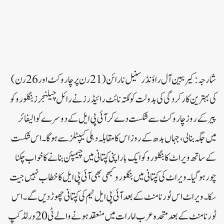
شارجہ :کیریبین آل راؤنڈر سنیل نارائن (21 رن پرچار وکٹ اور 26 رن)
کی بہترین کارکردگی کی بدولت کولکتہ نائٹ رائیڈرز نے رائل چیلنجرز بنگلورو کو
پیر کے روز چار وکٹ سے شکست دے کر آئی پی ایل کے دوسرے کوالیفائر
میں جگہ بنا لی ، جہاں بدھ کے روز اس کا مقابلہ دہلی کیپٹلز سے ہو گا ۔اس شکست
کے ساتھ ویراٹ کا بنگلورو کو ایک بار اپنی کپتانی میں چیمپئن بنانے کا خواب چکنا
چور ہو گیا ۔ ویراٹ کی کپتانی میں بنگلورو کبھی بھی آئی پی ایل کا خطاب نہیں جیت
سکا۔ ویراٹ اس ٹورنامنٹ کے بعد آئی پی ایل ٹیم کی کپتانی چھوڑ دیں گے۔ اس
ٹورنامنٹ کے بعد متحدہ عرب امارات میں منعقد ہونے والے ٹی 20 ورلڈ کپ