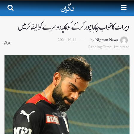
ویراٹ کا خواب چکناچور کرکے کولکتہ دوسرے کوالیفائر میں
2021-10-11
by
Nigraan News
A
A
Reading Time: 1min read