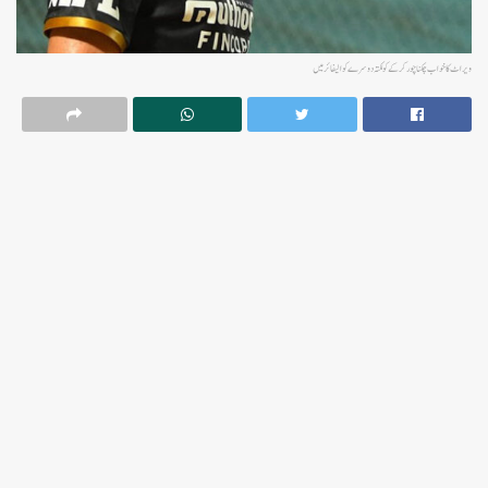
ویراٹ کا خواب چکناچور کرکے کولکتہ دوسرے کوالیفائر میں