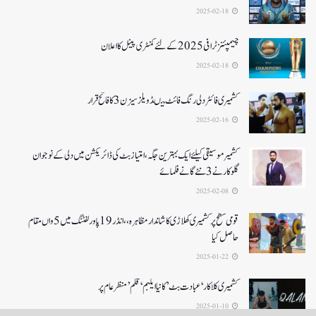
2025-02-18
چیمپئنز ٹرافی 2025کے لئے کمنٹری پینل کا اعلان
2025-02-18
کشمیری فائٹر دلی رنگ فائٹ میںڈویلز سیزن 3کا فاتح قرار
2025-02-16
کشمیرموسیقی کیلئے ایک بہترین جگہ ،امتیاز بٹ کی ڈائریکشن میں دلی کے نوجوان
گلوکارنے3نئے گانے فلمائے
2025-02-08
قومی سطح پر کشمیری کھلاڑی کا شاندار مظاہرہ،،انڈر19پاور لفٹنگ میں5واں مقام
حاصل کیا
2025-01-22
کشمیری کلاکار ‘عبادت بٹ’ کانیا ایلبم ‘قلم’ منظر عام پر
2025-01-10