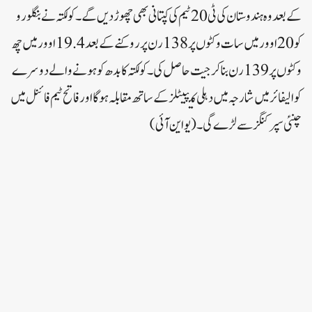
کے بعد وہ ہندوستان کی ٹی 20 ٹیم کی کپتانی بھی چھوڑ دیں گے۔کولکتہ نے بنگلورو
کو 20 اوور میں سات وکٹوں پر 138 رن پر روکنے کے بعد 19.4 اوور میں چھ
وکٹوں پر 139 رن بنا کر جیت حاصل کی ۔ کولکتہ کا بدھ کو ہونے والے دوسرے
کوالیفائر میں شارجہ میں دہلی کیپیٹلز کے ساتھ مقابلہ ہو گا اور فاتح ٹیم فائنل میں
چنئی سپر کنگز سے لڑے گی ۔ (یو این آئی)