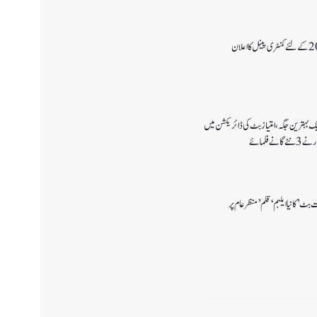
یک بہترین جگہ ،امتیاز بٹ کی ڈائریکشن میں
ے فلمائے
بٹ’ کانیا ایلبم ‘قلم’ منظر عام پر