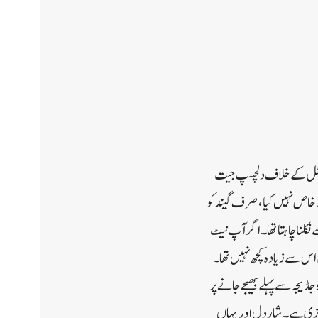
کیپیٹل کے خلاف دلچسپ جیت
 خاص نہیں کیا، صرف گیند کو
 نکلنا چاہتا تھا۔ اگر آپ نیٹ
اس سے زیادہ کچھ نہیں تھا۔
جڈیجہ سے پہلے بھیجے جانے پر
بازی ہے۔ شاردل اور یہاں