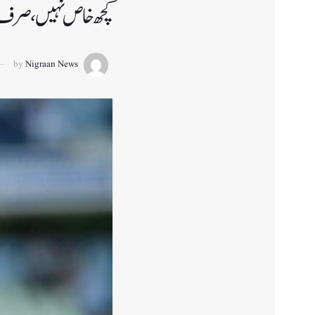
کچھ خاص نہیں، صرف گین
by
Nigraan News