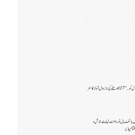
دل کو…” آشا بھوسلے کی لازوال آواز کا سفر
یس باسکٹ بال ٹورنامنٹ نہایت جوش و
ام پذیر