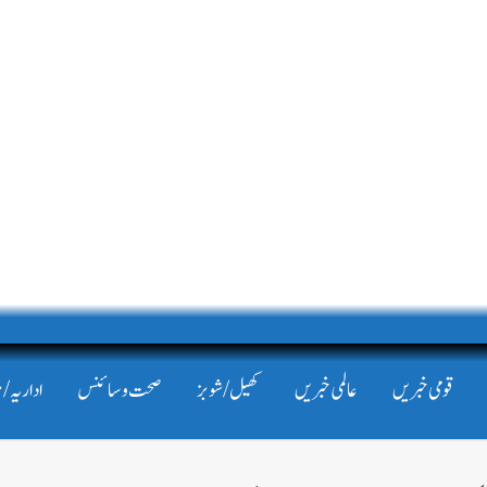
قومی خبریں
عالمی خبریں
کھیل/شوبز
صحت و سائنس
اداریہ/ 