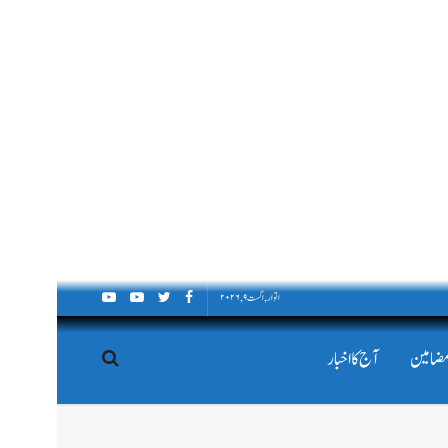
اتوار, اگست ۹, ۲۰۲۶
مضامین
آج کا اخبار