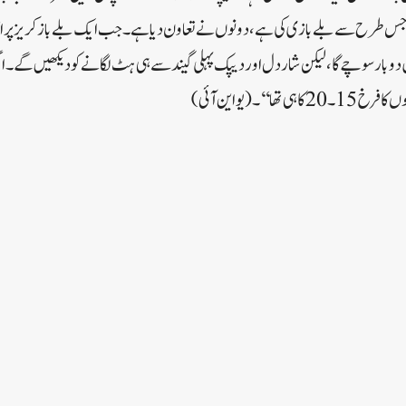
 طرح سے بلے بازی کی ہے، دونوں نے تعاون دیا ہے۔ جب ایک بلےباز کریز پر اترے گ
و بار سوچے گا، لیکن شاردل اور دیپک پہلی گیند سے ہی ہٹ لگانے کو دیکھیں گے۔ اگر 
ھا‘‘۔ (یو این آئی)