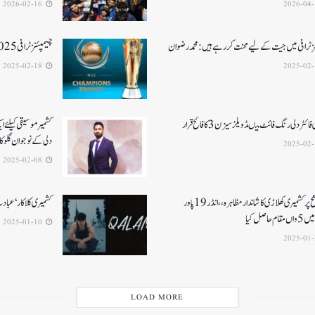
2026-02-16
ز ٹرافی میں جیت کے لیے محنت کر رہے ہیں :محمد رضوان
چیمپئنز ٹرافی 2025کے لئے کمنٹری پینل کا اعلان
2025-02-18
ائٹر دلی رنگ فائٹ میںڈویلز سیزن 3کا فاتح قرار
کشمیرموسیقی کیلئے ا
دلی کے نوجوان گلوکارنے3نئے گان
2025-02-08
قومی سطح پر کشمیری کھلاڑی کا شاندار مظاہرہ،،انڈر19پاور
کشمیری کلاکار ‘عبادت 
م حاصل کیا
2025-01-10
LOAD MORE