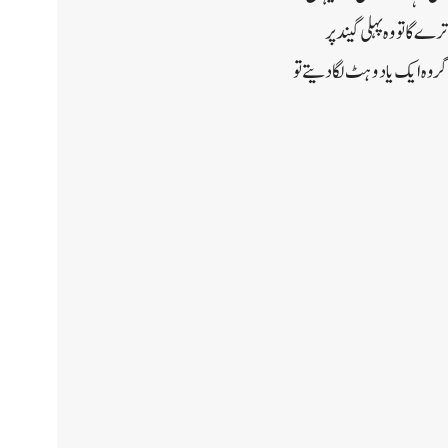
ا تو وہ پہلی گیند پر
وہ ایک یا دو ہٹ لگا دیتے تو