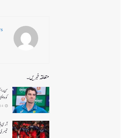
ws
متعلقہ خبریں۔
کو واپس
2026-04-14
تیسری 