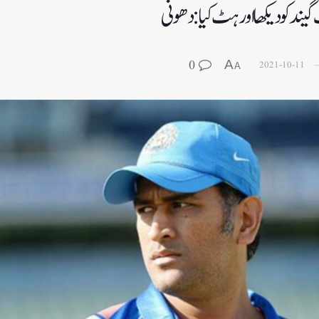
د کو دیکھا اور ہٹ کیا: دھونی
0
A
2021-10-11
A