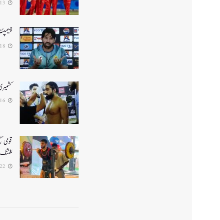
2026-04-13
چیمپئن
2025-02-18
کشمیری ف
2025-02-16
لفٹنگ میں5واں مقا
2025-01-22