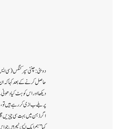
دوبئی:چنئی سپر کنگس (سی ایس 
حاصل کرنے کے بعد کہاکہ ان کی
دیکھا اور اس کو ہٹ کیا دھونی ن
پر بلے ب ازی کر رہے ہیں تو ،
اگر ذہن میں بہت سی چیزیں چلتی
کہا ’’ہم ایک ایسی ٹیم ہیں ج