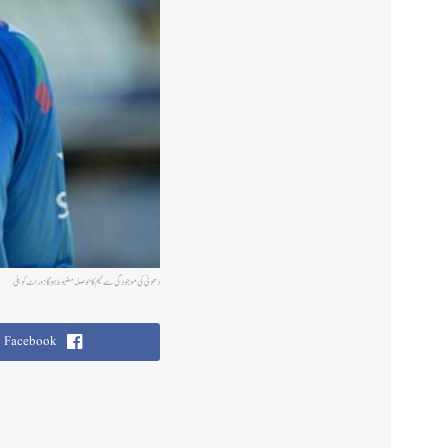
دھونی کی موجودگی سے ٹیم کا حوصلہ مضبوط ہوگا : وراٹ کوہلی
Facebook