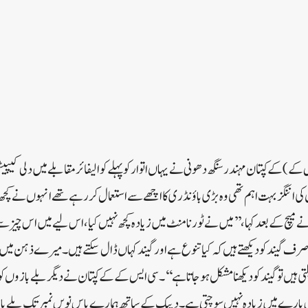
کے) کے کپتان مہندر سنگھ دھونی نے یہاں اتوار کو پہلے کوالیفائر مقابلے میں دلی 
 اننگز بہت اہم تھی وہ بڑی باؤنڈری کا اچھے سے استعمال کررہے تھے انہوں نے کچھ
ے میچ کے بعد کہا ، ’’ میں نے ٹورنامنٹ میں زیادہ کچھ نہیں کیا ، اس لیے میں اس چیز سے
 صرف گیند کو دیکھتے ہیں کہ کیا تنوع ہے اور گیند کہاں ڈال سکتےہیں۔ میرے ذہن میں 
 ہیں تو گیند کو دیکھنا مشکل ہو جاتا ہے‘‘۔سی ایس کے کے کپتان نے دیگر بلے بازوں کو 
و اس بارے میں زیادہ نہیں سوچتی ہے۔ دیپک کے ساتھ ہمارے پاس نویں نمبر تک بلے 