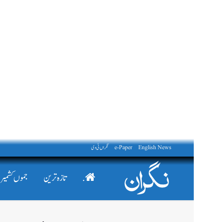
English News
e-Paper
نگراں ٹی وی
.
تازہ ترین
جموں کشمیر