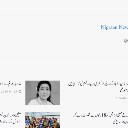
Nigraan Ne
سن رائزرز حیدرآباد کے لیے خوشخبری: پیٹ کمنز کی 17 اپریل
چُرا لیا ہے تم نے جو 
ی متوقع
2026-04-13
آرسی بی نے ممبئی انڈینس کو 18 رنوں سے شکست دے کر
ضلع پلوامہ میں پول
جیت درج کی
خروش کے ساتھ اختت