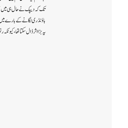
تک کہ دیپک نے حال ہی میں جس
باؤنڈری لگانے کے بارے میں د
یہ بڑا اثر ڈال سکتا تھا، کیونکہ رنوں کا فرخ 15۔20 کا ہی ت