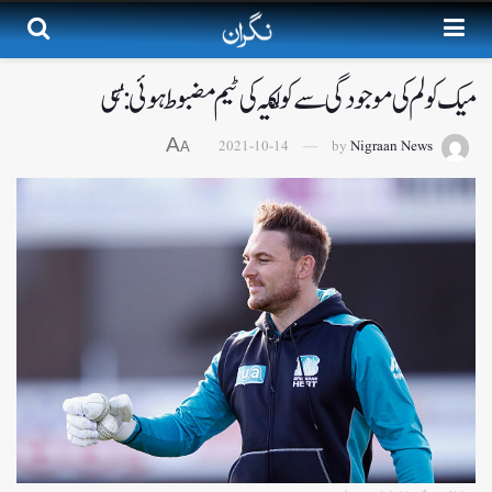
میک کولم کی موجودگی سے کولکتہ کی ٹیم مضبوط ہوئی : ہسی
A
2021-10-14
by
Nigraan News
A