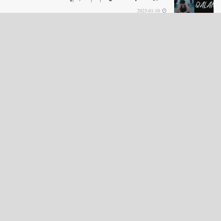
2025-01-10
LOAD MORE
English News
e-Paper
نگراں ٹی وی
4th floor firdous shah bulding Abi guzar Srinagar-190001
+911943566963,9419001837,6005481804 RNI:- JKURD/2007/22206
Email:
editornigraan@gmail.com
.
GITS
-
Copyright Daily Nigraan
© Designed by