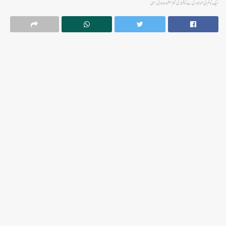
میک کولم کی موجودگی سے کولکتہ کی ٹیم مضبوط ہوئی : ہسی