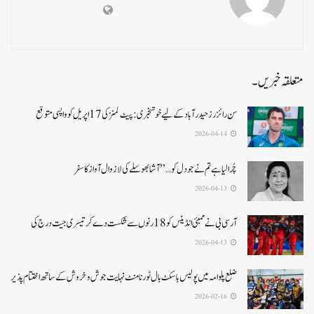
متعلقہ خبریں۔
سن رائزرز حیدرآباد کے لیے خوشخبری: پیٹ کمنز کی 17 اپریل کو واپسی متوقع
2026-04-14
چُرا لیا ہے تم نے جو دل کو…” آشا بھوسلے کی لازوال آواز کا سفر
2026-04-13
آرسی بی نے ممبئی انڈینس کو 18 رنوں سے شکست دے کر تیسری جیت درج کی
2026-04-13
ضلع پلوامہ میں پولیس باسکٹ بال ٹورنامنٹ نہایت جوش و خروش کے ساتھ اختتام پذیر
2026-02-16