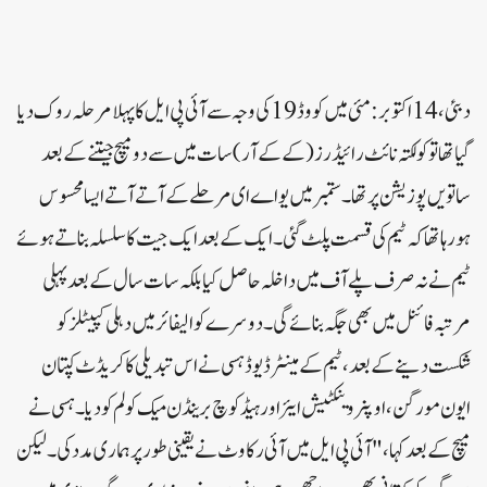
دبئی ، 14 اکتوبر: مئی میں کووڈ 19 کی وجہ سےآئی پی ایل کا پہلا مرحلہ روک دیا
گیا تھا تو کولکتہ نائٹ رائیڈرز (کے کے آر) سات میں سے دو میچ جیتنے کے بعد
ساتویں پوزیشن پر تھا۔ ستمبر میں یو اے ای مرحلے کے آتے آتے ایسا محسوس
ہورہا تھا کہ ٹیم کی قسمت پلٹ گئی ۔ ایک کے بعد ایک جیت کا سلسلہ بناتے ہوئے
ٹیم نے نہ صرف پلے آف میں داخلہ حاصل کیا بلکہ سات سال کے بعد پہلی
مرتبہ فائنل میں بھی جگہ بنائے گی۔دوسرے کوالیفائر میں دہلی کپیٹلز کو
شکست دینے کے بعد ، ٹیم کےمینٹر ڈیوڈ ہسی نے اس تبدیلی کا کریڈٹ کپتان
ایون مورگن ، اوپنر وینکٹیش ایئر اور ہیڈ کوچ برینڈن میک کولم کو دیا۔ہسی نے
میچ کے بعد کہا ، "آئی پی ایل میں آئی رکاوٹ نے یقینی طور پر ہماری مدد کی۔ لیکن