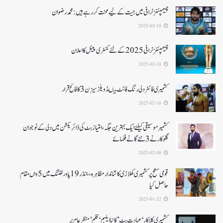
چیمپئنز ٹرافی میں جیت کے لیے محنت کر رہے ہیں :محمد رضوان
2025-02-18
چیمپئنز ٹرافی 2025کے لئے کمنٹری پینل کا اعلان
2025-02-18
کشمیری فائٹر دلی رنگ فائٹ میںڈویلز سیزن 3کا فاتح قرار
2025-02-16
کشمیرموسیقی کیلئے ایک بہترین جگہ ،امتیاز بٹ کی ڈائریکشن میں دلی کے نوجوان
گلوکارنے3نئے گانے فلمائے
2025-02-08
قومی سطح پر کشمیری کھلاڑی کا شاندار مظاہرہ،،انڈر19پاور لفٹنگ میں5واں مقام
حاصل کیا
2025-01-22
کشمیری کلاکار ‘عبادت بٹ’ کانیا ایلبم ‘قلم’ منظر عام پر