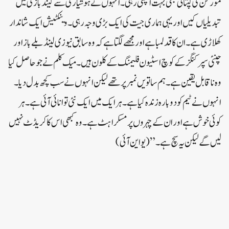
مورگن کی کپتانی بھی بہت اچھی رہی۔ انہوں نے ہوشیاری سے گیندبازی میں
تبدیلیاں کیں اور یہی ہماری جیت کی ایک بڑی وجہ رہی۔ وینکٹیش ایک شاندار
کھلاڑی ہے۔ ان کا قد لمبا ہے اور مجھے لگتا ہے کہ وہ سابق نیوزی لینڈ بلے باز اور
چنئی سپر کنگز کے کوچ اسٹیون فلیمنگ کے کلون ہیں۔ میک کلم نے جو حاصل کیا
وہ ناقابل یقین ہے۔ ہم ساتویں نمبر پر تھے لیکن انہوں نے سب کچھ بدل دیا۔
انہوں نے ٹیم کو دوبارہ زندہ کیا ہے۔ ہر ایک میں ایک نئی توانائی آئی ہے۔ ہر
کوئی خوش ہے اور ان کے چہروں پر مسکراہٹ ہے۔ وہ کبھی اس کا کریڈٹ نہیں
لیں گے لیکن یہ سچ ہے۔ ” (یو این آئی)