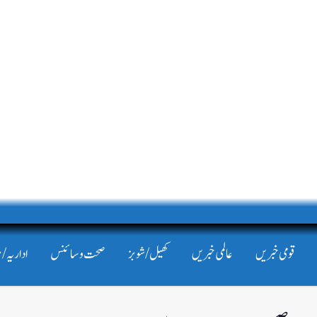
قومی خبریں
عالمی خبریں
کھیل/شوبز
صحت و سائنس
اداریہ/ 