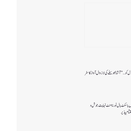
دل کو…” آشا بھوسلے کی لازوال آواز کا سفر
یس باسکٹ بال ٹورنامنٹ نہایت جوش و
ام پذیر