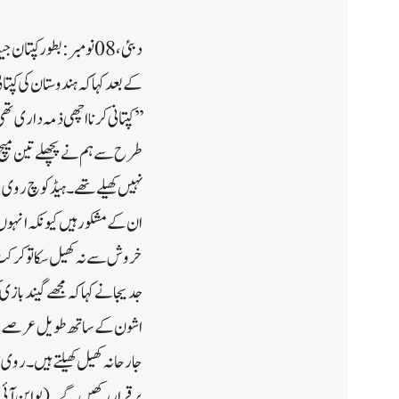
کے بعد کہا کہ ہندوستان کی کپتا
’’کپتانی کرنا اچھی ذمہ داری ت
طرح سے ہم نے پچھلے تین میچ کھ
نہیں کھیلے تھے۔ہیڈ کوچ روی شا
ان کے مشکور ہیں کیونکہ انہوں 
جدیجا نے کہا کہ مجھے گیندبازی
اشون کے ساتھ طویل عرصے سے ک
جارحانہ کھیل کھیلتے ہیں ۔ رو
برقرار رکھیں گے۔ (یو این آئی