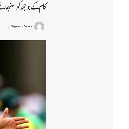
کام کے بوجھ کو سنبھالنے
by
Nigraan News