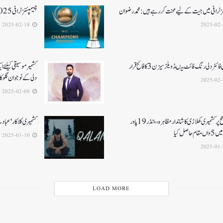
ز ٹرافی میں جیت کے لیے محنت کر رہے ہیں :محمد رضوان
چیمپئنز ٹرافی 2025کے لئے کمنٹری پینل کا اعلان
2025-02-18
ائٹر دلی رنگ فائٹ میںڈویلز سیزن 3کا فاتح قرار
کشمیرموسیقی کیلئے ا
دلی کے نوجوان گلوکارنے3نئے گان
2025-02-08
قومی سطح پر کشمیری کھلاڑی کا شاندار مظاہرہ،،انڈر19پاور
کشمیری کلاکار ‘عبادت 
م حاصل کیا
2025-01-10
LOAD MORE