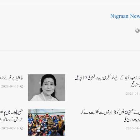
Nigraan Ne
سن رائزرز حیدرآباد کے لیے خوشخبری: پیٹ کمنز کی 17 اپریل
چُرا لیا ہے تم نے جو 
ی متوقع
2026-04-13
آرسی بی نے ممبئی انڈینس کو 18 رنوں سے شکست دے کر
ضلع پلوامہ میں پول
جیت درج کی
خروش کے ساتھ اختت
2026-02-16