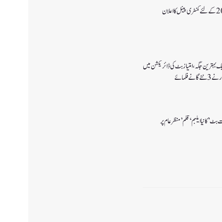
یک بہترین جگہ ،امتیاز بٹ کی ڈائریکشن میں
ے فلمائے
بٹ’ کانیا ایلبم ‘قلم’ منظر عام پر