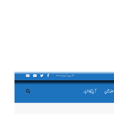
جمعرات, اگست ۶, ۲۰۲۶
مضامین
آج کا اخبار