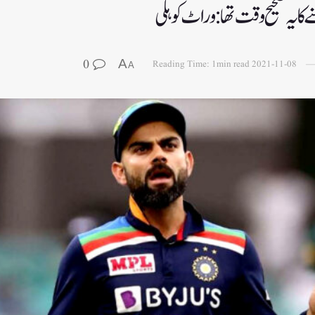
 کا یہ صحیح وقت تھا: وراٹ کوہلی
0
A
Reading Time: 1min read
2021-11-08
A