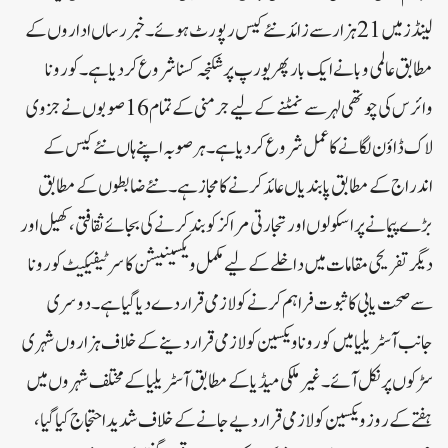
لینڈز میں 21 ہزار سے زائد نئے کیس رپورٹ ہوئے۔ خبررساں اداروں کے
مطابق عالمی وبا نے ایک بار پھر یورپ پر شکنجہ کسنا شروع کردیاہے۔ کورونا
وائرس کی چوتھی لہر سے نمٹنے کے لیے جرمنی کے تمام 16صوبوں نے جزوی
لاک ڈاؤن لگانے کا عمل شروع کر دیا ہے۔ ہر صوبہ اپنے ہاں نئے کیس کے
اندراج کے مطابق پابندیاں عائد کرنے کا مجاز ہے۔ نئے ضابطوں کے مطابق
بڑے پیمانے پر اسکولوں اور تجارتی مراکز کو بند کرنے کی بجائے ثقافتی، کھیل اور
دیگر تفریحی مقامات میں داخلے کے لیے مکمل ویکسینیشن کا سرٹیفیکیٹ کورونا
سے صحت یابی کا ثبوت فراہم کرنے کو لازمی قرار دے دیا گیا ہے۔ دوسری
جانب آسٹریلیا میں کورونا ویکسین کو لازمی قرار دینے کے خلاف ہزاروں شہری
سڑکوں پر نکل آئے۔ غیر ملکی میڈیا کے مطابق آسٹریلیا کے مختلف شہروں میں
ہفتے کے روز ویکسین کو لازمی قرار دیے جانے کے خلاف شدید احتجاج کیا گیا،