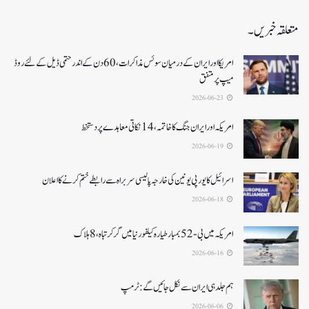
متعلقہ خبریں۔
امریکا اور ایران کے درمیان سوئس مذاکرات ، 60دن کے اندر حتمی ڈیل کےلئے روڈ
میپ پر متفق
2026-06-23
امریکہ اور ایران جنگ کا خاتمہ، 14نکاتی معاہدے پر دستخط
2026-06-19
اسرائیل کا یورپی یونین کی خارجہ پالیسی سربراہ سے رابطے ختم کرنے کا اعلان
2026-06-18
امریکہ میں بی-52بمبار طیارہ کیلفورنیا میں گر کر تباہ، 8ہلاک
2026-06-16
ہم جلد ہی ایران سے نکل جائیں گے:ٹرمپ
2026-06-06