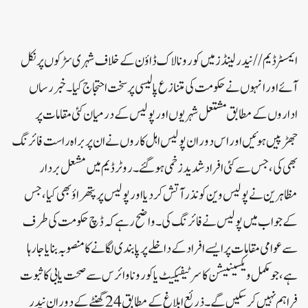
ایمسٹرڈیم//نیدر لینڈز میں کورونا لاک ڈاؤن کے خلاف شہری سڑکوں پر نکل
آئے اور انہوں نے حکومت کی متنازع پالیسی پر سخت احتجاج کیا۔ خبررساں
اداروں کے مطابق مشتعل شہریوں اور پولیس کے درمیان کئی مقامات پر
جھڑپیں ہوئیں اور اس دوران پولیس اہل کاروں نے ان پر براہ راست فائرنگ
بھی کی،جس سے کئی افراد شدید زخمی ہوگئے۔ روٹر ڈیم میں مشعل بردار
مظاہرین نے پولیس وین کو نذر آتش کر دیا اور پولیس پر پتھراؤ بھی کیا، جس
کے جواب میں پولیس نے فائرنگ کی۔ واضح رہے کہ ڈچ حکومت کی طرف
سے عوامی مقامات پر ایسے افراد کے داخلے پر پابندی لگانے کا منصوبہ بنایا جا رہا
ہے، جو مکمل ویکسینیشن کا سرٹیفیکیٹ یا کورونا وائرس سے صحت یابی کا ثبوت
فراہم نہیں کر سکیں گے۔ذرئع ابلا غ کے مطابق 24گھنٹے کے دوران نیدر