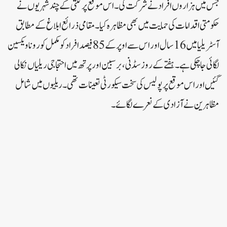
جس میں ہزاروں افراد نے شرکت کی۔ اس موقع پر گنتی کے چند شہریوں نے
حکومتی اقدامات کی حمایت میں بھی مظاہرہ کیا۔ مقامی ذرائع ابلاغ کے مطابق
آسٹریلیا میں 16 سال اور اس سے اوپر کے 85 فیصد افراد کو مکمل کورونا ویکسین
لگائی جاچکی ہے۔ہفتے کے روز سڈنی، برسبین اور پرتھ میں احتجاجی ریلیاں نکالی
گئیں اور اس موقع پر پولیس کی سخت سیکورٹی تعینات تھی۔ ریلیوں میں شامل
مظاہرین نے آزادی کے نعرے لگائے۔