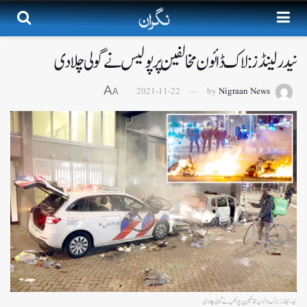
نیدرلینڈز : لاک ڈائون مخالفین پر پولیس نے گولی چلادی
A
2021-11-22
by
Nigraan News
A
نیدرلینڈز : لاک ڈائون مخالفین پر پولیس نے گولی چلادی