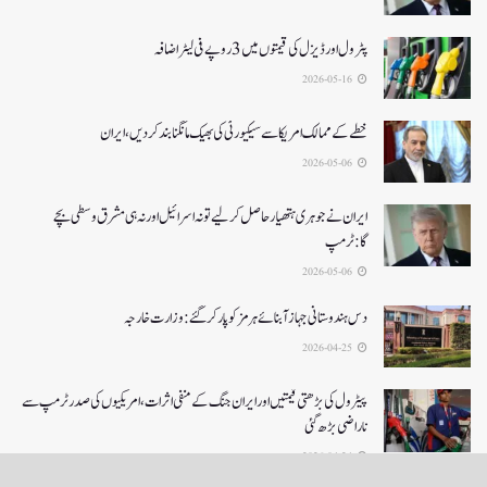
پٹرول اور ڈیزل کی قیمتوں میں 3 روپے فی لیٹر اضافہ
2026-05-16
خطے کے ممالک امریکا سے سیکیورٹی کی بھیک مانگنا بند کر دیں، ایران
2026-05-06
ایران نے جوہری ہتھیار حاصل کرلیے تو نہ اسرائیل اور نہ ہی مشرق وسطی بچے
گا:ٹرمپ
2026-05-06
دس ہندوستانی جہاز آبنائے ہرمز کوپار کرگئے: وزارت خارجہ
2026-04-25
پیٹرول کی بڑھتی قیمتیں اور ایران جنگ کے منفی اثرات ، امریکیوں کی صدر ٹرمپ سے
ناراضی بڑھ گئی
2026-04-24