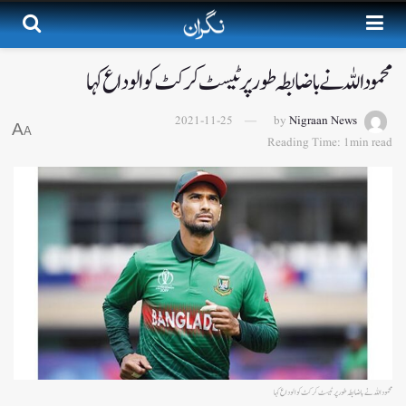
محمود اللہ نے باضابطہ طورپر ٹیسٹ کرکٹ کوالوداع کہا
2021-11-25
by
Nigraan News
A
A
Reading Time: 1min read
محمود اللہ نے باضابطہ طورپر ٹیسٹ کرکٹ کوالوداع کہا