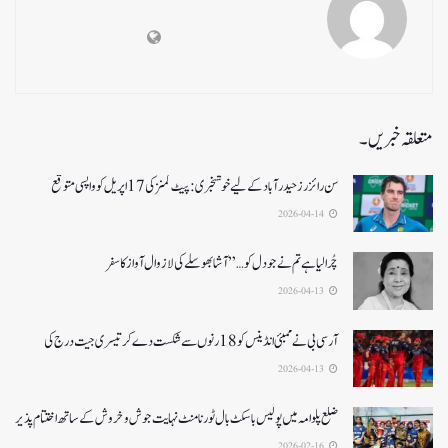
متعلقہ خبریں۔
سن رائزرز حیدرآباد کے لیے خوشخبری: پیٹ کمنز کی 17 اپریل کو واپسی متوقع
2026-04-14
چُرا لیا ہے تم نے جو دل کو…” آشا بھوسلے کی لازوال آواز کا سفر
2026-04-13
آرسی بی نے ممبئی انڈینس کو 18 رنوں سے شکست دے کر تیسری جیت درج کی
2026-04-13
ضلع پلوامہ میں پولیس باسکٹ بال ٹورنامنٹ نہایت جوش و خروش کے ساتھ اختتام پذیر
2026-02-16