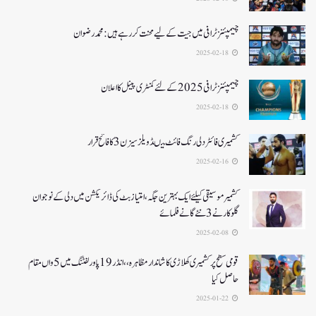
چیمپئنز ٹرافی میں جیت کے لیے محنت کر رہے ہیں :محمد رضوان
2025-02-18
چیمپئنز ٹرافی 2025کے لئے کمنٹری پینل کا اعلان
2025-02-18
کشمیری فائٹر دلی رنگ فائٹ میںڈویلز سیزن 3کا فاتح قرار
2025-02-16
کشمیرموسیقی کیلئے ایک بہترین جگہ ،امتیاز بٹ کی ڈائریکشن میں دلی کے نوجوان
گلوکارنے3نئے گانے فلمائے
2025-02-08
قومی سطح پر کشمیری کھلاڑی کا شاندار مظاہرہ،،انڈر19پاور لفٹنگ میں5واں مقام
حاصل کیا
2025-01-22