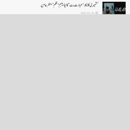
کشمیری کلاکار ‘عبادت بٹ’ کانیا ایلبم ‘قلم’ منظر عام پر
2025-01-10
LOAD MORE
English News
e-Paper
نگراں ٹی وی
4th floor firdous shah bulding Abi guzar Srinagar-190001
+911943566963,9419001837,6005481804 RNI:- JKURD/2007/22206
Email:
editornigraan@gmail.com
.
GITS
-
Copyright Daily Nigraan
© Designed by