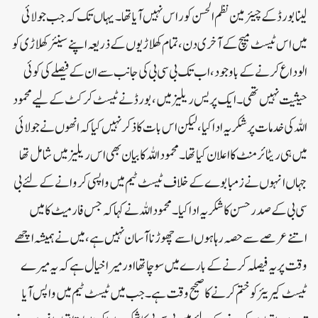
لینا بورڈ کے چیئرمین نظم الحسن کوراس نہیں آیاتھا۔ یہاں تک کہ جب جولائی
میں اس ٹیسٹ میچ کے آخری دن، تمام کھلاڑیوں کے ذریعہ اپنے سینئر کھلاڑی کو
الوداع کرنے کے باوجود، اب تک بی سی بی کی جانب سے ان کے فیصلے کی کوئی
حیثیت نہیں تھی۔ایک پریس ریلیز میں، بورڈ نے ٹیسٹ کرکٹ کے لیے محمود
اللہ کی خدمات پر شکریہ ادا کیا، لیکن اس بات کا ذکر نہیں کیا کہ انھوں نے جولائی
میں ہی ریٹائرمنٹ کا اعلان کیا تھا۔ محمود اللہ کا بیان بھی اس ریلیز میں شامل تھا
جہاں انہوں نے زمبابوے کے خلاف ٹیسٹ ٹیم میں واپسی کروانے کے لئے بی
سی بی کے صدر حسن کا شکریہ ادا کیا۔محمود اللہ نے کہا کہ جس فارمیٹ کا میں
اتنے عرصے سے حصہ رہا ہوں اسے چھوڑنا آسان نہیں ہے، میں نے ہمیشہ اچھے
وقت پر یہ فیصلہ کرنے کے بارے میں سوچا تھااور میراخیال ہے کہ یہ میرے
ٹیسٹ کیریئر کو ختم کرنے کا صحیح وقت ہے۔ جب میں ٹیسٹ ٹیم میں واپس آیا