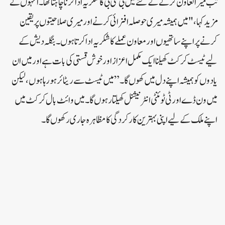
تب میرا تعاون کرنے کے لئے میں بی سی بی کا شکریہ ادا کرنا چاہتا تھا۔انہوں نے
مزید کہا، "میں ہمیشہ میری حوصلہ افزائی کرنے اور میری صلاحیتوں پر یقین
کرنے پر اپنے ساتھیوں اور معاون عملے کا شکریہ ادا کرتا ہوں۔ بنگلہ دیش کے
لیے ٹیسٹ کرکٹ کھیلنا ایک مکمل اعزاز اور خوش قستی کی بات ہے اور میں ان
یادوں کوہمیشہ اپنے دل میں کھوں گا۔” میں ٹیسٹ سے ریٹائر ہو رہا ہوں، لیکن
میں ون ڈے اور ٹی ٹوئنٹی انٹرنیشنل کھیلتا رہوں گا۔ میں وائٹ بال کرکٹ میں
اپنے ملک کے لیے اپنی بہترین کارکردگی کا مظاہرہ جاری رکھوں گا۔