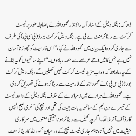
ڈھاکہ: بنگلہ دیش کے اسٹار آل راؤنڈر محمود اللہ نے باضابطہ طور پر ٹیسٹ
کرکٹ سے ریٹائرمنٹ لے لی ہے۔ بنگلہ دیش کرکٹ بورڈ (بی سی بی) کی طرف
سے جاری کردہ ایک بیان میں محمود اللہ نے کہا، ’’اس فارمیٹ کو چھوڑنا آسان
نہیں ہے جس کا میں اتنے عرصے سے حصہ رہا ہوں۔‘‘اپنے ساتھیوں کو یہ بتانے
کے چار ماہ بعد کہ وہ اب مزید ٹیسٹ کرکٹ نہیں کھیلیں گے، بنگلہ دیش کرکٹ
بورڈ (بی سی بی) نے محمود اللہ کے فارمیٹ سے ریٹائر ہونے کی تصدیق کر دی
ہے۔ محمود اللہ نے ہرارے میں زمبابوے کے خلاف بنگلہ دیش کے واحد ٹیسٹ
کے تیسرے دن ٹیم کے ساتھ یہ بات چیت کی تھی اور میچ کی آخری صبح انہیں
گارڈ آف آنرملاتھا۔اگرچہ کھیل سے ریٹائر ہونا حقیقی معنوں میں سرکاری
حیثیت میں نہیں آتا، تاہم جاری ٹیسٹ میچ کے درمیان محمود اللہ کا ریٹائرمنٹ