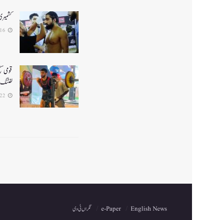
کشمیری ف
2025-02-16
لفٹنگ میں5واں مقا
2025-01-22
English News
e-Paper
نگراں ٹی وی