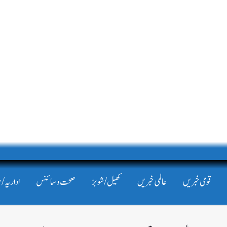
قومی خبریں
عالمی خبریں
کھیل/شوبز
صحت و سائنس
اداریہ/ 