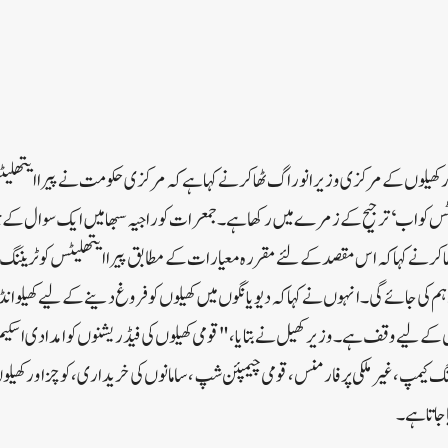
ور کھیلوں کے مرکزی وزیر انوراگ ٹھاکر نے کہا ہے کہ مرکزی حکومت نے پیرا ایتھل
ورٹس کو اب ‘ترجیح کے زمرے میں رکھاہے۔جمعرات کو راجیہ سبھا میں ایک سوال کے 
ر نے کہا کہ اس مقصد کے لئے مقررہ معیارات کے مطابق پیرا ایتھلیٹس کوٹریننگ ا
 کی جائے گی۔ انہوں نے کہا کہ دیویانگوں میں کھیلوں کو فروغ دینے کے لیے کھیلو انڈیا 
 کے لیے وقف ہے۔وزیر کھیل نے بتایا، "قومی کھیلوں کی فیڈریشنوں کو امدادی اسکی
گ کیمپ،غیر ملکی پرفارمنس، قومی چیمپئن شپ، سامانوں کی خریداری، کوچزاور کھیلو
اجاتاہے۔