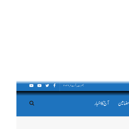
جمعرات, اگست ۶, ۲۰۲۶
مضامین
آج کا اخبار