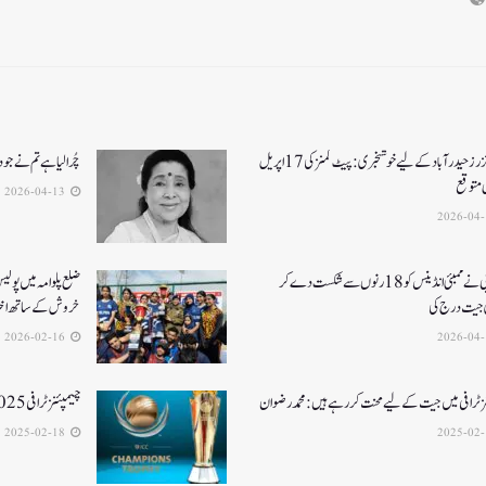
سن رائزرز حیدرآباد کے لیے خوشخبری: پیٹ کمنز کی 17 اپریل
چُرا لیا ہے تم نے جو 
ی متوقع
2026-04-13
آرسی بی نے ممبئی انڈینس کو 18 رنوں سے شکست دے کر
ضلع پلوامہ میں پول
جیت درج کی
خروش کے ساتھ اختت
2026-02-16
ز ٹرافی میں جیت کے لیے محنت کر رہے ہیں :محمد رضوان
چیمپئنز ٹرافی 2025کے لئے کمنٹری پینل کا اعلان
2025-02-18