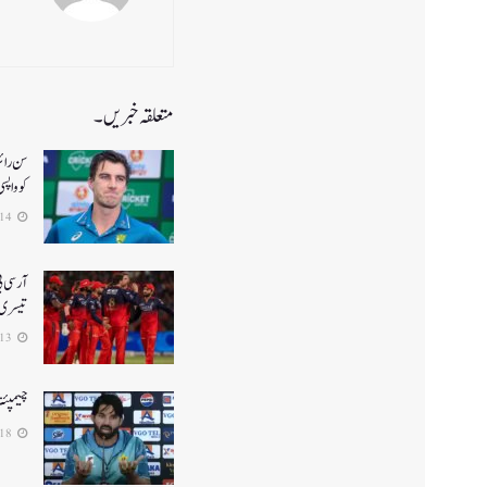
متعلقہ خبریں۔
کو واپس
2026-04-14
تیسری 
2026-04-13
چیمپئن
2025-02-18