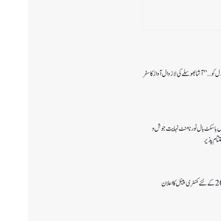
دل کو…” آشا بھوسلے کی لازوال آواز کا سفر
یس باسکٹ بال ٹورنامنٹ نہایت جوش و
ام پذیر