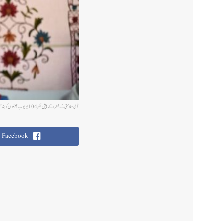
قومی سلامتی کے خطرہ کےپیش نظر 104یوٹیوب چینلوں کو بند کیا گیا:انو راگ ٹھاکر
Facebook