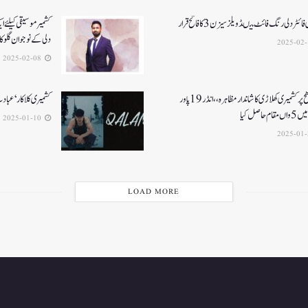
ائٹر دلی رنگ فائٹ میںڈویلز سیزن 3کا فاتح قرار
کشمیرموسیقی کیلئے ا
دلی کے نوجوان گلوکارنے3نئے گان
2025-02-08
قومی سطح پر کشمیری کھلاڑی کا شاندار مظاہرہ،،انڈر19پاور
کشمیری کلاکار ‘عبادت 
م حاصل کیا
2025-01-10
LOAD MORE