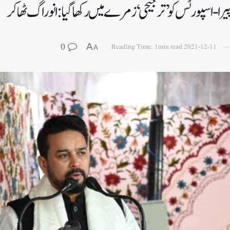
پیرا-اسپورٹس کو ’ترجیحی‘ زمرے میں رکھاگیا:انوراگ ٹھاکر
0
A
Reading Time: 1min read
2021-12-11
A