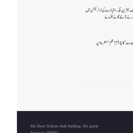
یک بہترین جگہ ،امتیاز بٹ کی ڈائریکشن میں
ے فلمائے
بٹ’ کانیا ایلبم ‘قلم’ منظر عام پر
4th floor firdous shah bulding Abi guzar
Srinagar-190001