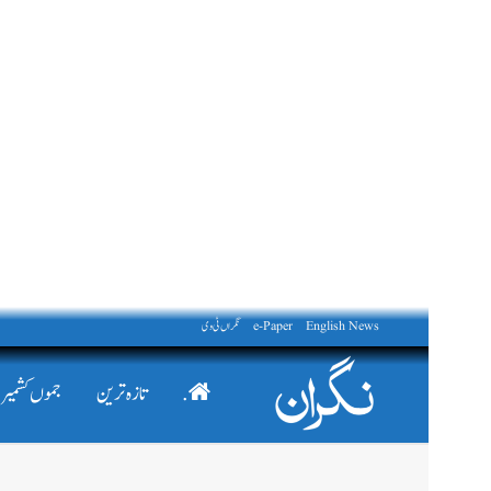
English News
e-Paper
نگراں ٹی وی
.
تازہ ترین
جموں کشمیر