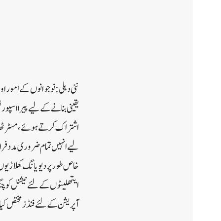
نئی دہلی:نوجوانوں کے امور ا
یقینی بنانے کے لیے پیرا اسپ
اشتراک کرتے ہوئے، مسٹر ٹھاک
لیے انہیں تمام ضروری مدد فراہم
خاص طور پر دیویانگ کھلاڑیوں
ایتھلیٹوں کے لئے نیشنل کوچن
آپریشن کے لئے فنڈز مختص کی