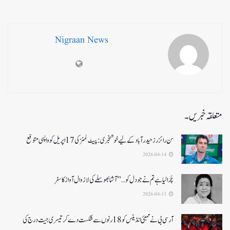
Nigraan News
متعلقہ خبریں۔
سن رائزرز حیدرآباد کے لیے خوشخبری: پیٹ کمنز کی 17 اپریل کو واپسی متوقع
2026-04-14
چُرا لیا ہے تم نے جو دل کو…” آشا بھوسلے کی لازوال آواز کا سفر
2026-04-13
آرسی بی نے ممبئی انڈینس کو 18 رنوں سے شکست دے کر تیسری جیت درج کی