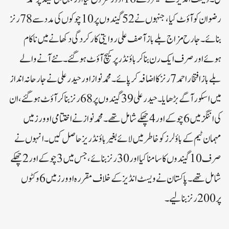
رضوان کو آؤٹ کیا، جنہوں نے 52 گیندوں پر 10 چوکوں کی مدد سے 78 رنز
بنائے۔جارح مزاج بلے باز آصف علی روایتی کارکردگی دکھانے میں ناکام
ہوئے اور صرف ایک رن بنا کر باؤنڈر پر کیچ آؤٹ ہوگئے۔نئے آنے والے
بلے باز افتخار احمد 7 رنز کا اضافہ کر پائے ۔محمد نواز اور حیدرعلی نے جارحانہ انداز
میں اسکور آگے بڑھایا۔حیدرعلی 39 گیندوں پر 68 رنز بنا کر آؤٹ ہوگئے، ان
کی اننگز میں 6 چوکے اور 4 چھکے شامل تھے۔محمد نواز نے اختتامی اوورز میں
مہمان ٹیم کے باؤلرز کو خاطر میں لائے بغیر باؤنڈریز حاصل کیں۔انہوں نے
صرف 10 گیندوں کا سامنا کیا اور 30 رنز بنائے، جس میں 3 چوکے اور 2 چھکے
شامل تھے۔پاکستان نے ویسٹ انڈیز کےخلاف مقررہ اوورز میں 6 وکٹوں
پر 200 رنز بنالیے۔