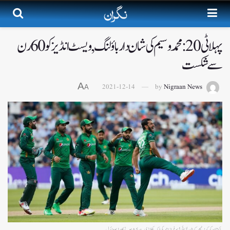
پہلا ٹی20: محمد وسیم کی شان دار باؤلنگ , ویسٹ انڈیز کو 60 رن
سے شکست
A
2021-12-14
by
Nigraan News
A
پاکستان کرکٹ ٹیم کے اندر لڑائی! سرفراز احمد کی ایک کھلاڑی سے بحث ہونے کا ویڈیو وائرل