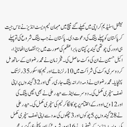
نیشنل اسٹیڈیم کراچی میں کھیلے گئے میچ میں مہمان ٹیم ویسٹ انڈیز نے ٹاس جیت
کر پاکستان کو پہلے بیٹنگ کی دعوت دی۔پاکستان نے جب بیٹنگ شروع کی تو پہلے
ہی اوور کی چوتھی گیند پر کپتان بابراعظم کی صورت میں بڑا نقصان اٹھانا پڑا،
اکیل حسین نے ان کی وکٹ حاصل کی۔فخرزمان نے محمد رضوان کے ساتھ مل
کر دوسری وکٹ کی شراکت میں 10 رنز بنائے اور ٹیم کا اسکور 35 رنز تک
پہنچایا۔محمد رضوان نے ذمہ دارانہ بیٹنگ جاری رکھی اور 32 گیندوں پر اپنی
نصف سنچری مکمل کی۔دوسرے اینڈ سے حیدرعلی نے بھی اچھی بیٹنگ کی
اور 12 ویں اوور کے اختتام پر چوکا لگا کر ٹیم کی سنچری مکمل کی۔حیدرعلی
نے 28 گیندوں پر 5 چوکوں اور 3 چھکوں کی مدد سے اپنی نصف سنچری مکمل
کی۔ویسٹ انڈیز کےشیفرڈ نے 16 اوور شروع کیا اور پہلی ہی گیند پر محمد