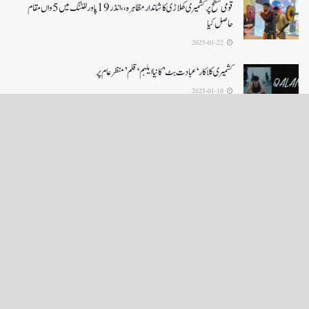
قومی سطح پر کشمیری کھلاڑی کا شاندار مظاہرہ،،انڈر19پاور لفٹنگ میں5واں مقام
حاصل کیا
2025-01-22
کشمیری کلاکار ‘عبادت بٹ’ کانیا ایلبم ‘قلم’ منظر عام پر
2025-01-10
LOAD MORE
English News
e-Paper
نگراں ٹی وی
4th floor firdous shah bulding Abi guzar Srinagar-190001
+911943566963,9419001837,6005481804 RNI:- JKURD/2007/22206
Email:
editornigraan@gmail.com