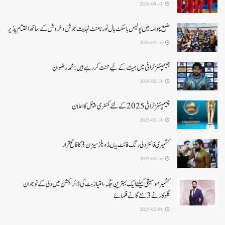
2026-04-13
ضلع پلوامہ میں پولیس باسکٹ بال ٹورنامنٹ نہایت جوش و خروش کے ساتھ اختتام پذیر
2026-02-16
چیمپئنز ٹرافی میں جیت کے لیے محنت کر رہے ہیں :محمد رضوان
2025-02-18
چیمپئنز ٹرافی 2025کے لئے کمنٹری پینل کا اعلان
2025-02-18
کشمیری فائٹر دلی رنگ فائٹ میںڈویلز سیزن 3کا فاتح قرار
2025-02-16
کشمیرموسیقی کیلئے ایک بہترین جگہ ،امتیاز بٹ کی ڈائریکشن میں دلی کے نوجوان
گلوکارنے3نئے گانے فلمائے
2025-02-08