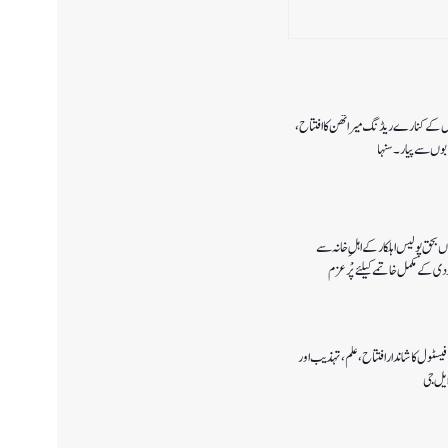
 ڈل کے کنارے ریڈنگ میراتھن کا افتتاح،
ابوں سے پیار۔ سنہا
ں بحق پولیس اہلکار کے اہلِ خانہ سے
 کے مکمل خاتمے کیلئے پْرعزم
یسٹول کا شاندار افتتاح،علم، تہذیب اور
یل جی