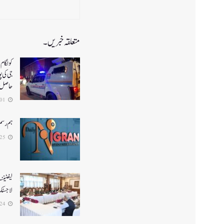
متعلقہ خبریں۔
جی کی پ
حاصل
2026-08-01
ہم رسم
2026-07-25
لیفٹینن
لاجسٹک 
2026-07-24