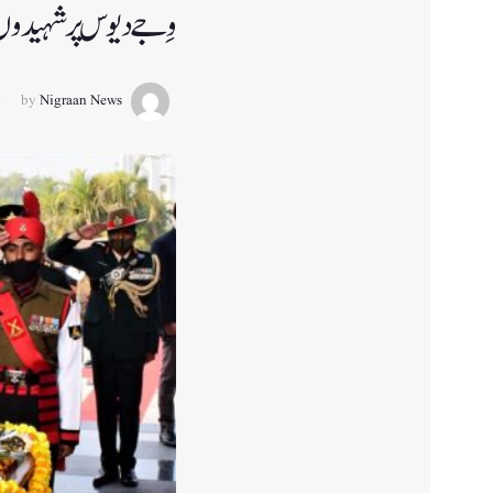
وِجے دیوس پر شہیدوں
by
Nigraan News