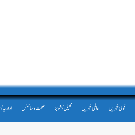
قومی خبریں
عالمی خبریں
کھیل/شوبز
صحت و سائنس
اداریہ/ 