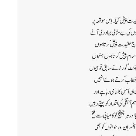
1971ء کی جنگ کے شہداء کو خراجِ عقیدت پیش کیا۔ اِس موقعہ پر
وں کی بے مثالی بہادری آنے
خراجِ عقیدت پیش کرتا ہوں
ساتھ سلام پیش کرتا ہوں جنہوں
یننٹ گورنر نے سابق فوجیوں
سے خطاب کرتے ہوئے انہیں
 اَمن کا حامی رہا ہے اور
 آہنگی کی اقدار کو جیتے رہیں
و رہر چیلنج کو کامیابی سے فتح
کیا۔اِس سے قبل لیفٹیننٹ گورنر نے ملک کے پہلے چیف آف ڈیفنس سٹاف جنرل بپن راوَت ، ان کی اہلیہ اور تمام 11 اَفسران اور جوانوں کو بھی