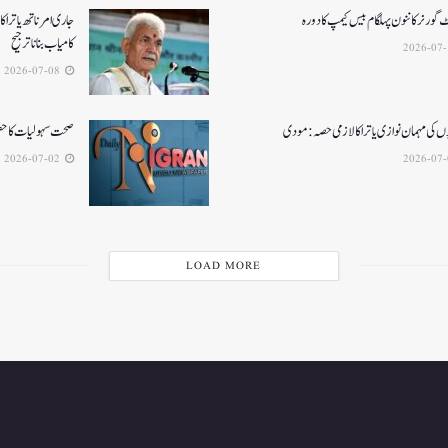
ٹ گورنرکا ننون پہلگام بیس کیمپ کا دورہ
جاری امرناتھ یاترا کا 
کامیاب بنانا ترجیح
2026-07-08
ں کی مہمان نوازی یاترا کا لازمی حصہ: مودی
صحت سہولیات کا حصو
2026-07-02
LOAD MORE