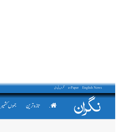
English News
e-Paper
نگراں ٹی وی
.
تازہ ترین
جموں کشمیر