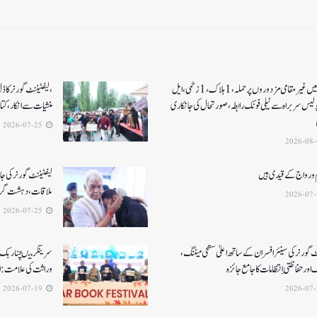
کولگام میں غیر مقامی مزدوروں پر حملہ،1ہلاک،1زخمی،ایل
،لیفٹیننٹ گورنر کا
ولیس سربراہ سے ٹیلی فونک رابطہ، صورتحال کی جانکاری
منشیات سے انکار، کت
2026-07-25
 و رواج کے قیدی ہیں
لیفٹیننٹ گورنر کی جا
ملاقات، دہشت گردی
2026-07-25
ٹ گورنر کی سینئر افسران کے ساتھ اعلیٰ سطحی میٹنگ،
سرینگر میںچنار بک ف
اور حفاظتی اِنتظامات کا جامع جائزہ
وراثت کی علامت: ا
2026-07-19