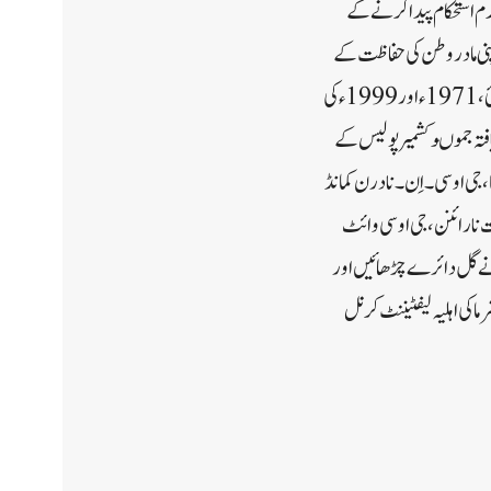
م استحکام پیدا کرنے کے
پنی مادر وطن کی حفاظت کے
لئے پُرعزم ہیں۔ دنیا میں دہشت گردی کی سب سے بڑی فیکٹری چلانے والے پڑوسی ملک کو 1947ئ، 1965ئ، 1971 ء اور 1999 ء کی
یافتہ جموںوکشمیر پولیس کے
، جی او سی ۔اِن۔نادرن کمانڈ
نت نارائنن،جی او سی وائٹ
ن نے گل دائرے چڑھائیں اور
ا کی اہلیہ لیفٹیننٹ کرنل