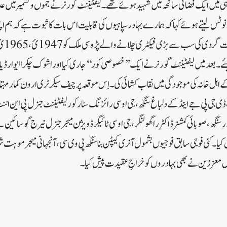
ی میں ایک فضائی سانحہ میں شہید ہوئے تھے۔لیفٹیننٹ گورنر نے جموں و کشمیر میں عد
نوٹس لیتے ہوئے کہا کہ ہمارے بہادر سپاہیوں کی قابلیت اس بات کا ثبوت ہے کہ ہم ا
اہیئے۔بعد میں لیفٹیننٹ گورنر نے ایک ’’ خصوصی کور‘‘جاری کیااو راشوک چکرا ایوارڈ 
 اہل خانہ کی موجودگی میں نقاب کشائی کی۔اِس موقعہ پر چیف سیکرٹری ارون کمار مہتا 
ی جی پی جے اینڈ کے دلباغ سنگھ، جی او سی رائزنگ سٹار کور لیفٹیننٹ جنرل پی این ان
 سنگھ،صوبائی کمشنر ڈاکٹر راگھو لنگر ، جی او سی ٹائیگر ڈویژن میجر جنرل نیرج گوسائی
۔کئی فوجی سابق فوجیوں بشمول آنر ی کیپٹن بنا سنگھ پی وی سی ، آنجہانی میجر موہت شرم
ول معززین نے بھی بہادروں کو خراجِ عقیدت پیش کیا۔