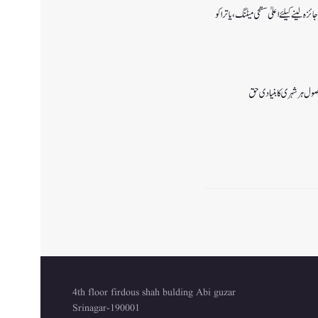
جائزہ لینے کیلئے اعلیٰ سطحی میٹنگ،یاترا کو
ل ہر شہری کا بنیادی حق
4th floor firdous shah bulding Abi guzar
Srinagar-190001