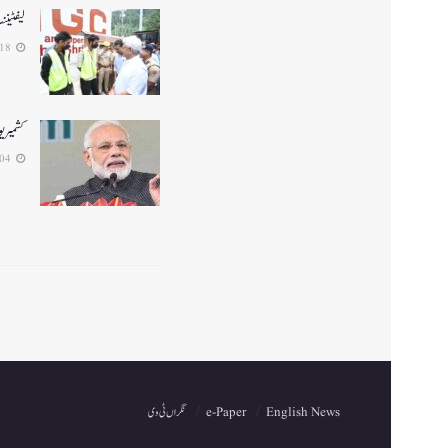
لیفٹینن
2026-07-18
کشمیریو
2026-07-04
English News
e-Paper
نگراں ٹی وی