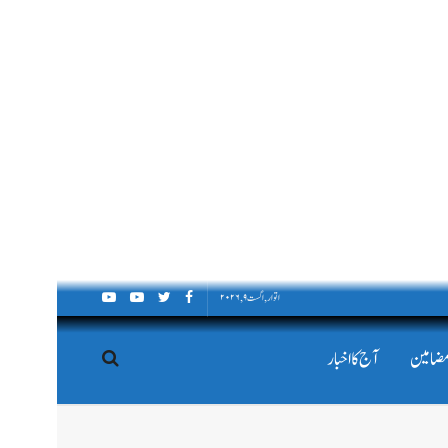
اتوار, اگست ۹, ۲۰۲۶
مضامین
آج کا اخبار