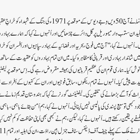
جموں:لیفٹیننٹ گورنر منوج سِنہا نے آج 50 ویں وِجے دیوس کے موقعہ پر 
لیدان ستمب وار میموریل پر گُل دائرے چڑھائیں اور اُنہوں نے کہا کہ ہمارے بہادر 
ی۔اُنہوں نے کہا،’’ آج میں فوج ، بحریہ اور فضائیہ کے بہادر سپاہیوں اور اَفسران کو 
19ء کی جنگ میں شاندار بہادری اور قربانی کا مظاہرہ کیا ۔ میں ان تمام بہادروں کو عقیدت کے 
ش کیا۔ ہماری قوم ان کی عظیم قربانیوں کی ہمیشہ مقروض رہے گی۔اِس موقعہ پر لیفٹ
عقیدت پیش کیا۔اُنہوں نے تمام رینکوں ، سابق فوجیوں اور ان کے کنبوں کے اَفراد 
راث کو آگے بڑھانے کی تلقین کی۔لیفٹیننٹ گورنر نے کہا کہ ہندوستان قدیم زمانے ے ہی
بھی توسیع پسندی کی پالیسی نہیں اَپنائی۔اُنہوں نے کہا ،ہم اَمن بقائے باہمی ، باہمی ہم
لسفے پر یقین رکھتے ہیں ۔ اُنہوں نے کہا ، لیکن ،ہم نے کبھی بھی اَپنی حفاظت کو کم نہیں کیا ا