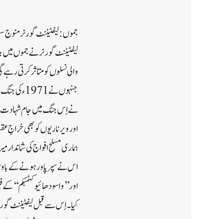
لیفٹیننٹ گورنر نے جموں میں ب
والی نسلوں کو متاثر کرتی رہے گ
جنہوں نے 71
نے اِس جنگ میں جام شہادت نو
اور ویر ناریوں کو بھی خراجِ 
ہماری مسلح افواج کی شاندار می
اس نے سپر پاور ہونے کے باوجود ک
اور ’’ واسودھا ئیو کٹمبکم ‘‘ کے ف