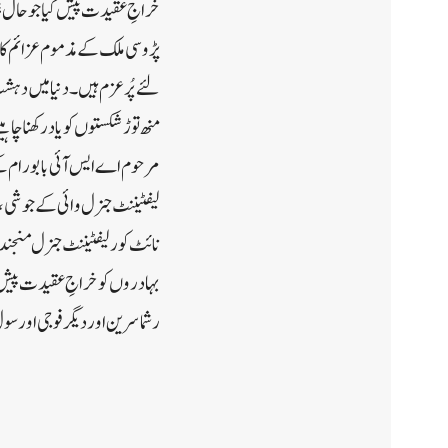
خراجِ عقیدت پیش کیا جو حال ہ
پڑوسی ملک کے مذموم عزائم کا 
منھ توڑ شکستوں کو یاد رکھنا چ
مرحوم اے ایس آئی بابو رام کے
لیفٹیننٹ جنرل وائی کے جوشی ،ڈ
نائٹ کور لیفٹیننٹ جنرل منجندر
بہادروں کو خراجِ عقیدت پیش کیا
رشماسرین اور دیگر فوجی او رس