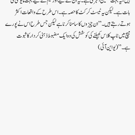
ہیں، یہ بہت سنگین انجری ہے۔ یہ ان کے لیے اور ٹیم کے لیے بہت مایوسی کی
بات ہے۔ لیکن یہ ٹیسٹ کرکٹ کا حصہ ہے۔ اس طرح کے واقعات اکثر
ہوتے رہتے ہیں۔” ان چیزوں کا سامنا کرنا ہے لیکن جس طرح اس نے پورے
میچ میں ٹاپ کلاس کھیلنے کی کوشش کی وہ ایک مضبوط ذہنی کردار کا ثبوت
ہے۔”(یو این آئی)