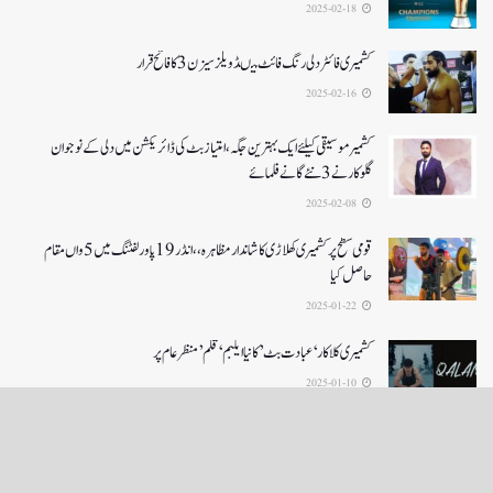
2025-02-18
کشمیری فائٹر دلی رنگ فائٹ میںڈویلز سیزن 3کا فاتح قرار
2025-02-16
کشمیرموسیقی کیلئے ایک بہترین جگہ ،امتیاز بٹ کی ڈائریکشن میں دلی کے نوجوان
گلوکارنے3نئے گانے فلمائے
2025-02-08
قومی سطح پر کشمیری کھلاڑی کا شاندار مظاہرہ،،انڈر19پاور لفٹنگ میں5واں مقام
حاصل کیا
2025-01-22
کشمیری کلاکار ‘عبادت بٹ’ کانیا ایلبم ‘قلم’ منظر عام پر
2025-01-10
LOAD MORE