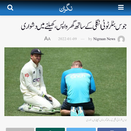
جوس بٹلر ٹوٹی انگلی کے ساتھ گھر واپس،کھیلنے میں دشواری
A
2022-01-09
by
Nigraan News
A
جوس بٹلر ٹوٹی انگلی کے ساتھ گھر واپس،کھیلنے میں دشواری