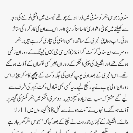
سڈنی: جوس بٹلر کو سڈنی میں ڈرا ہوئے چوتھے ٹیسٹ میں انگلی ٹوٹنے کی وجہ
سے کھیلنے میں کافی دشواری کا سامنا کرنا پڑا اور اس سے ان کی کارکردگی متاثر
ہوئی۔ اب وہ اپنی انجری کے ساتھ وطن واپسی کی تیاری کر رہے ہیں۔بٹلر
دوسرے دن سڈنی کرکٹ گراؤنڈ (ایس سی جی) میں کیپنگ کے دوران زخمی
ہو گئے تھے اور انگلینڈ کی پہلی اننگز کے دوران بغیر کسی نقصان کے آؤٹ ہو گئے
تھے۔اس انجری کے بعد اولی پوپ کو ان کی جگہ وکٹ کے پیچھے کام کرنا پڑا۔ اس
دوران اولی پوپ نے چار کیچ لیے۔ یہ کسی بھی متبادل وکٹ کیپر کی طرف سے
لیے گئے مشترکہ سب سے زیادہ کیچز ہیں۔ دوسری اننگز میں بٹلر کمنز کی گیند پر
آؤٹ ہو گئے۔ انہوں نے آؤٹ ہونے سے قبل 38 گیندوں میں 11 رنز
بنائے۔انگلینڈ کے کپتان جو روٹ نے میچ کے بعد کہاکہ "جوس بٹلر گھر جا رہے