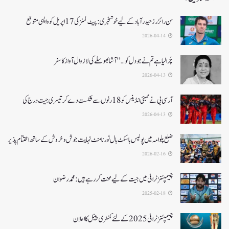
سن رائزرز حیدرآباد کے لیے خوشخبری: پیٹ کمنز کی 17 اپریل کو واپسی متوقع
2026-04-14
چُرا لیا ہے تم نے جو دل کو…” آشا بھوسلے کی لازوال آواز کا سفر
2026-04-13
آرسی بی نے ممبئی انڈینس کو 18 رنوں سے شکست دے کر تیسری جیت درج کی
2026-04-13
ضلع پلوامہ میں پولیس باسکٹ بال ٹورنامنٹ نہایت جوش و خروش کے ساتھ اختتام پذیر
2026-02-16
چیمپئنز ٹرافی میں جیت کے لیے محنت کر رہے ہیں :محمد رضوان
2025-02-18
چیمپئنز ٹرافی 2025کے لئے کمنٹری پینل کا اعلان