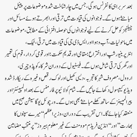
بعد سربراہی کانفرنس ہو گی ،جس میں چار شناخت شدہ موضوعات پر پینل
مباحثے ہوں گے۔ نوجوانوں کی قیادت میں ترقی اور ابھرتے ہوئے مسائل اور
چیلنجز کو حل کرنے کے لیے نوجوانوں کی حوصلہ افزائی کے مطابق، موضوعات
میں ماحولیات، آب و ہوا اور ایس ڈی جی کی قیادت میں ترقی، ٹیک،
انٹرپرینیورشپ اور اختراع؛ مقامی اور قدیم حکمت؛ اور قومی کردار، قوم کی تعمیر
اور گھر کی ترقی شامل ہوں گے۔ فیسٹیول کے دوران شرکاء کو پڈوچیری،
اروول، مصروف شہر کا تجربہ، دیسی کھیل اور لوک رقص وغیرہ کے ریکارڈ شدہ
ویڈیو کیپسول دکھائے جائیں گے۔ شام کو لائیو پرفارمنس کے بعد اولمپیئنز اور
پیرا لمپینز کے ساتھ کھلے مباحثے بھی ہوں گے۔ ورچوئل یوگا سیشن صبح میں
منعقد کیا جائے گا۔اس تقریب کے دوران، وزیر اعظم ‘‘میرے سپنوں کا
بھارت’’ اور ‘‘انڈین فریڈم موومنٹ کے غیر معلوم ہیروز’’ پر منتخب مضامین