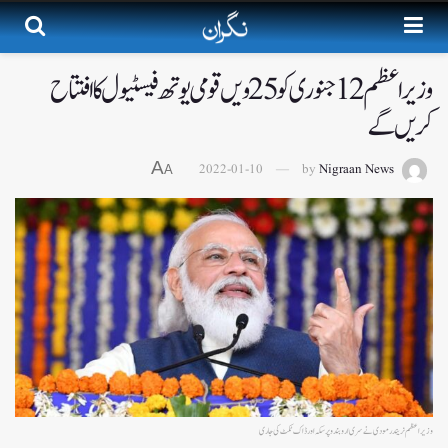
وزیر اعظم 12 جنوری کو 25 ویں قومی یوتھ فیسٹیول کا افتتاح
کریں گے
A
2022-01-10
by
Nigraan News
A
وزیر اعظم نریندر مودی نے سری اروبندو پر سکہ اور ڈاک ٹکٹ کی جاری