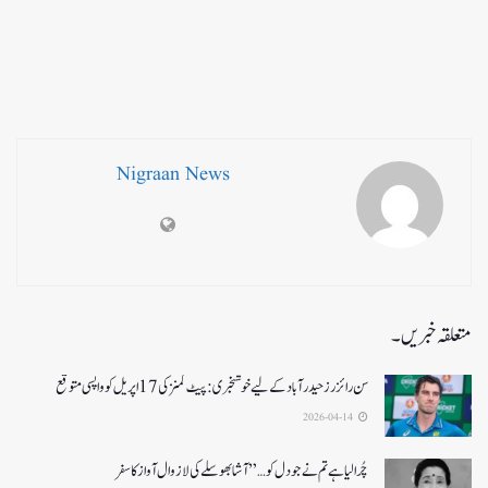
Nigraan News
متعلقہ خبریں۔
سن رائزرز حیدرآباد کے لیے خوشخبری: پیٹ کمنز کی 17 اپریل کو واپسی متوقع
2026-04-14
چُرا لیا ہے تم نے جو دل کو…” آشا بھوسلے کی لازوال آواز کا سفر