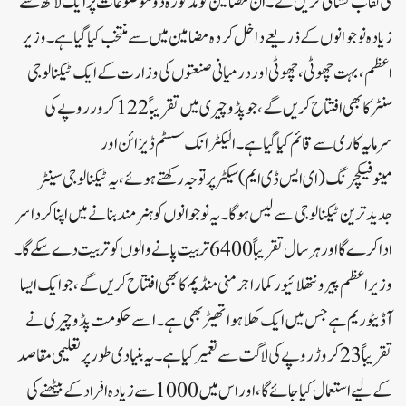
کی نقاب کشائی کریں گے۔ ان مضامین کو مذکورہ دو موضوعات پر ایک لاکھ سے
زیادہ نوجوانوں کے ذریعے داخل کردہ مضامین میں سے منتخب کیا گیا ہے ۔وزیر
اعظم ، بہت چھوٹی، چھوٹی اور درمیانی صنعتوں کی وزارت کے ایک ٹیکنالوجی
سنٹر کا بھی افتتاح کریں گے، جو پڈوچیری میں تقریباً 122 کرور روپے کی
سرمایہ کاری سے قائم کیا گیا ہے۔ الیکٹرانک سسٹم ڈیزائن اور
مینوفیکچرنگ(ای ایس ڈی ایم) سیکٹر پر توجہ رکھتے ہوئے، یہ ٹیکنالوجی سینٹر
جدید ترین ٹیکنالوجی سے لیس ہوگا۔ یہ نوجوانوں کو ہنر مند بنانے میں اپنا کرداسر
ادا کرے گا اور ہر سال تقریباً 6400 تربیت پانے والوں کو تربیت دے سکے گا۔
وزیر اعظم پیرونتھلائیور کماراجر منی منڈپم کا بھی افتتاح کریں گے ، جو ایک ایسا
آڈیٹوریم ہےجس میں ایک کھلا ہوا تھیٹر بھی ہے۔اسے حکومت پڈوچیری نے
تقریباً 23 کروڑ روپے کی لاگت سے تعمیر کیا ہے۔ یہ بنیادی طور پر تعلیمی مقاصد
کے لیے استعمال کیا جائے گا، اور اس میں 1000 سے زیادہ افراد کے بیٹھنے کی