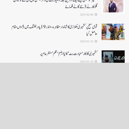
کشمیرموسیقی کیلئے ایک بہترین جگہ ،امتیاز بٹ کی ڈائریکشن میں دلی کے نوجوان
گلوکارنے3نئے گانے فلمائے
2025-02-08
قومی سطح پر کشمیری کھلاڑی کا شاندار مظاہرہ،،انڈر19پاور لفٹنگ میں5واں مقام
حاصل کیا
2025-01-22
کشمیری کلاکار ‘عبادت بٹ’ کانیا ایلبم ‘قلم’ منظر عام پر
2025-01-10
LOAD MORE
English News
e-Paper
نگراں ٹی وی