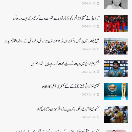
2026-04-13
آرسی بی نے ممبئی انڈینس کو 18 رنوں سے شکست دے کر تیسری جیت درج کی
2026-04-13
ضلع پلوامہ میں پولیس باسکٹ بال ٹورنامنٹ نہایت جوش و خروش کے ساتھ اختتام پذیر
2026-02-16
چیمپئنز ٹرافی میں جیت کے لیے محنت کر رہے ہیں :محمد رضوان
2025-02-18
چیمپئنز ٹرافی 2025کے لئے کمنٹری پینل کا اعلان
2025-02-18
کشمیری فائٹر دلی رنگ فائٹ میںڈویلز سیزن 3کا فاتح قرار
2025-02-16