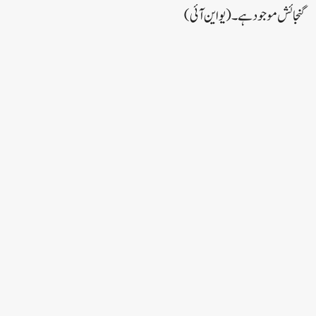
گنجائش موجود ہے۔ (یواین آئی)