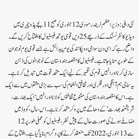
نئی دہلی: وزیر اعظم نریندر مودی 12 جنوری کو صبح 11 بجے پڈوچیری میں
ویڈیو کانفرنسنگ کے ذریعے 25ویں قومی یوتھ فیسٹیول کا افتتاح کریں گے۔
واضح رہے کہ اسی دن سوامی وویکانند کی یوم پیدائش ہے جسے قومی یوم نوجوان
کے طور پر منایا جاتا ہے۔فیسٹیول کا مقصد ہندوستان کے نوجوانوں کی ذہن
سازی کرنا اور انہیں قوم کی تعمیر کے لیے ایک متحد قوت میں تبدیل کرنا ہے۔
یہ سماجی ہم آہنگی اور فکری اور ثقافتی انضمام کی سب سے بڑی مشقوں میں سے ایک
ہے۔ اس کا مقصد ہندوستان کی متنوع ثقافتوں کو لانا اور انہیں ‘ایک بھارت،
شریشٹھ بھارت’ کے دھاگے میں پرو کر متحد کرنا ہے۔اس سال، کووِڈ میں
اضافے ہونے کی صورت حال کے پیش نظر، فیسٹیول کو عملی طور پر 12
سے 13 جنوری، 2022 تک منعقد کرنے کا پروگرام بنایا گیا ہے۔ افتتاح کے