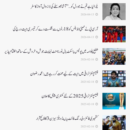
چُرا لیا ہے تم نے جو دل کو…” آشا بھوسلے کی لازوال آواز کا سفر
2026-04-13
آرسی بی نے ممبئی انڈینس کو 18 رنوں سے شکست دے کر تیسری جیت درج کی
2026-04-13
ضلع پلوامہ میں پولیس باسکٹ بال ٹورنامنٹ نہایت جوش و خروش کے ساتھ اختتام پذیر
2026-02-16
چیمپئنز ٹرافی میں جیت کے لیے محنت کر رہے ہیں :محمد رضوان
2025-02-18
چیمپئنز ٹرافی 2025کے لئے کمنٹری پینل کا اعلان
2025-02-18
کشمیری فائٹر دلی رنگ فائٹ میںڈویلز سیزن 3کا فاتح قرار
2025-02-16