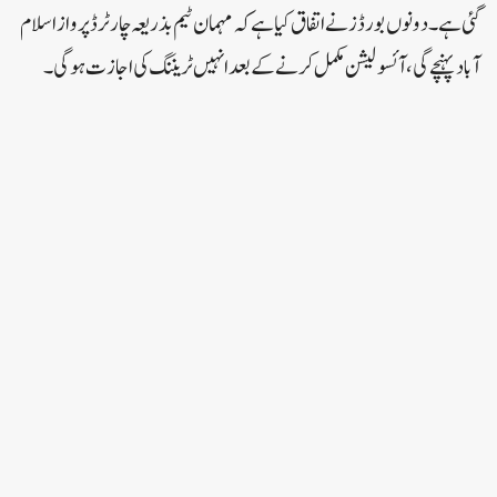
گئی ہے۔دونوں بورڈز نے اتفاق کیا ہے کہ مہمان ٹیم بذریعہ چارٹرڈ پرواز اسلام
آباد پہنچے گی، آئسولیشن مکمل کرنے کے بعد انہیں ٹریننگ کی اجازت ہوگی۔