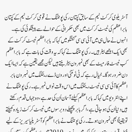
آسٹریلوی کرکٹ ٹیم کے سابق کپتان رکی پونٹنگ نے قومی کرکٹ ٹیم کے کپتان
بابر اعظم کی ٹیسٹ کرکٹ میں بھی حکمرانی کے حوالے سے پیشگوئی کی ہے۔
انہوں نے حال ہی میں آئی سی سی گفتگو میں کہا کہ بابر اعظم ٹیسٹ کرکٹ کے
بھی ایک اچھے بیٹر ہیں۔رکی پونٹنگ نے کہا کہ یہ وقت کی بات ہے کہ بابر اعظم
کب ٹیسٹ فارمیٹ کے بھی نمبر ون بیٹر بنتے ہیں لیکن مجھے یقین ہے کہ ایسا ایک
دن ضرور ہوگا۔خیال رہے کہ ٹی ٹوئنٹی اور ون ڈے رینکنگ میں نمبر ون بابر
اعظم کا آئی سی سی ٹیسٹ رینکنگ میں اس وقت نواں نمبر ہے۔رکی پونٹنگ نے
اپنے انٹرویو میں کہا کہ بابر اعظم کیلئے آسمان اُن کی حد ہے ، وہ جہاں قدم رکھتے
ہیں دنیا اُن کی ہوجاتی ہے، اگر بابر پچھلے دو برسوں میں ٹیسٹ کرکٹ زیادہ کھیلتے
تو یقیناً ابھی نمبر ون ہوتے۔رکی پونٹنگ نے بابر اعظم کو آسٹریلیا سیریز کے لیے