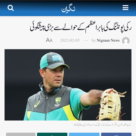
رکی پونٹنگ کی بابر اعظم کے حوالے سے بڑی پیشگوئی
A
2022-02-05
by
Nigraan News
A
رکی پونٹنگ 5ویں ایشز ٹیسٹ کی لائیو کوریج کے دوران ہجوم کی پریشانی کا شکار