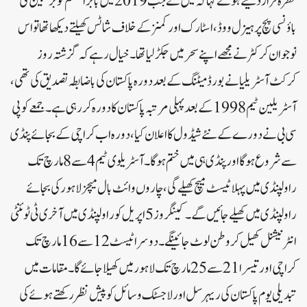
خطرہ قرار دیتے ہوئے کہا کہ میں نے جب 2019 میں بابر اعظم کو برسبین کی
باؤنسی پچ پر ہیزل ووڈ، اسٹارک اور کمنز کے خلاف شاٹس کھیلتے دیکھا تھا تو اس
نوجوان کرکٹر نے مجھے اپنے سحر میں جکڑ لیا تھا۔خیال رہے کہ گزشتہ روز
کرکٹ آسٹریلیا نے بورڈ میٹنگ کے بعد دورہ پاکستان کی باضابطہ تصدیق کی تھی،
آسٹریلین ٹیم 1998کے بعد پہلی مرتبہ پاکستان کا دورہ کررہی ہے۔جمعے کو پی
سی بی نے دورے کے نئے شیڈول کا اعلان کیا ، دورہ اب کراچی کے بجائے پنڈی
سے شروع ہوگا اور پنڈی ہی میں ختم ہوگا۔ آسٹریلوی ٹیم 4سے 8 مارچ تک
راولپنڈی میں پہلا ٹیسٹ میچ کھیلے گی، چاروں وائٹ بال میچز لاہور کی بجائے
راولپنڈی میں کھیلے جائیں گے۔کینگروز 5 اپریل کو راولپنڈی میں آخری ٹی ٹوئنٹی
انٹرنیشنل کھیل کر وطن لوٹ جائینگے۔ دوسرا ٹیسٹ 12 سے 16 مارچ تک
کراچی اور تیسرا 21 سے 25 مارچ تک لاہور میں کھیلا جائے گا۔ مقامات میں
تبدیلی یوم پاکستان کی ریہرسل اور لاجسٹک وسائل کو پیش نظر رکھتے ہوئے کی