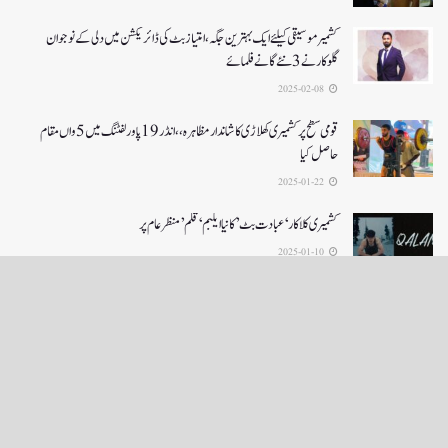
کشمیرموسیقی کیلئے ایک بہترین جگہ ،امتیاز بٹ کی ڈائریکشن میں دلی کے نوجوان
گلوکارنے3نئے گانے فلمائے
2025-02-08
قومی سطح پر کشمیری کھلاڑی کا شاندار مظاہرہ،،انڈر19پاور لفٹنگ میں5واں مقام
حاصل کیا
2025-01-22
کشمیری کلاکار ‘عبادت بٹ’ کانیا ایلبم ‘قلم’ منظر عام پر
2025-01-10
LOAD MORE