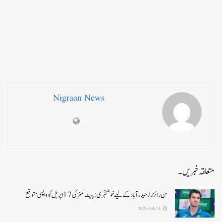
Nigraan News
متعلقہ خبریں۔
سن رائزرز حیدرآباد کے لیے خوشخبری: پیٹ کمنز کی 17 اپریل کو واپسی متوقع
2026-04-14