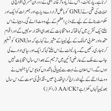
کرنا ہے۔ پارلیمنٹ، جس نے زیادہ تر خانہ جنگی کے دوران مشرقی افواج کی
حمایت کی تھی، نے GNU کو باطل قرار دے دیا ہے اور جمعرات کو ایک اور
حکومت بنانے کے لیے نئے وزیر اعظم کے لیے ووٹ ڈالے گی۔ دبیبا نے اس
ہفتے ایک تقریر میں کہا تھا کہ وہ انتخابات کے بعد ہی اقتدار سونپیں گے اور اقوام
متحدہ اور مغربی ممالک کے لیے لیبیا کے مشیر نے کہا ہے کہ وہ GNU کو تسلیم
کرنا جاری رکھیں گے۔ پارلیمنٹ نے اس ہفتے کہا کہ ایک اور سیاسی ادارے کی
جانب سے ملک کے عارضی آئین میں ترمیم کے بعد اس سال انتخابات نہیں
ہوں گے۔ اس اعلان نے بہت سے لیبیائی باشندوں کو مایوس کیا جنہوں نے
ووٹ ڈالنے کے لیے اندراج کرایا تھا۔ پڑھیں- قذافی کی موت کے دس سال
بعد لیبیا کہاں کھڑا ہے؟ AA/CK (رائٹرز)