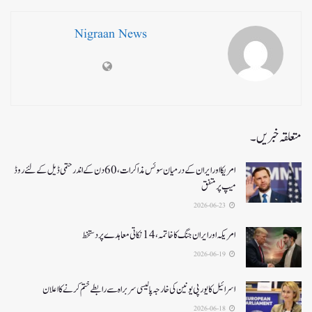
Nigraan News
متعلقہ خبریں۔
امریکا اور ایران کے درمیان سوئس مذاکرات ، 60دن کے اندر حتمی ڈیل کےلئے روڈ
میپ پر متفق
2026-06-23
امریکہ اور ایران جنگ کا خاتمہ، 14نکاتی معاہدے پر دستخط
2026-06-19
اسرائیل کا یورپی یونین کی خارجہ پالیسی سربراہ سے رابطے ختم کرنے کا اعلان
2026-06-18