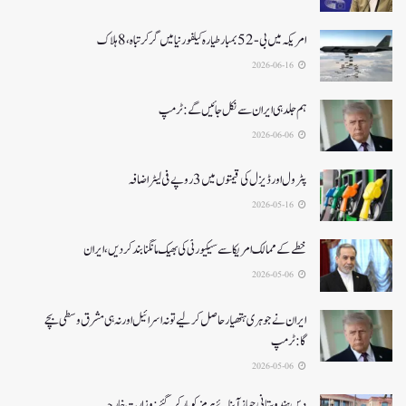
امریکہ میں بی-52بمبار طیارہ کیلفورنیا میں گر کر تباہ، 8ہلاک
2026-06-16
ہم جلد ہی ایران سے نکل جائیں گے:ٹرمپ
2026-06-06
پٹرول اور ڈیزل کی قیمتوں میں 3 روپے فی لیٹر اضافہ
2026-05-16
خطے کے ممالک امریکا سے سیکیورٹی کی بھیک مانگنا بند کر دیں، ایران
2026-05-06
ایران نے جوہری ہتھیار حاصل کرلیے تو نہ اسرائیل اور نہ ہی مشرق وسطی بچے
گا:ٹرمپ
2026-05-06
دس ہندوستانی جہاز آبنائے ہرمز کوپار کرگئے: وزارت خارجہ