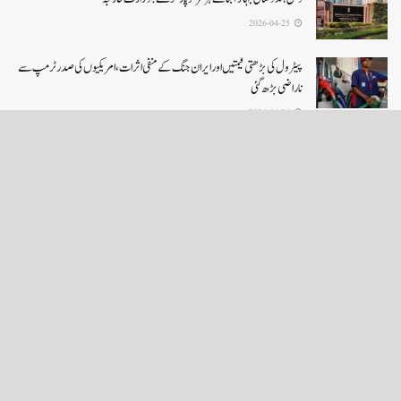
2026-04-25
پیٹرول کی بڑھتی قیمتیں اور ایران جنگ کے منفی اثرات ، امریکیوں کی صدر ٹرمپ سے
ناراضی بڑھ گئی
2026-04-24
LOAD MORE
English News
e-Paper
نگراں ٹی وی
4th floor firdous shah bulding Abi guzar Srinagar-190001
+911943566963,9419001837,6005481804 RNI:- JKURD/2007/22206
Email:
editornigraan@gmail.com