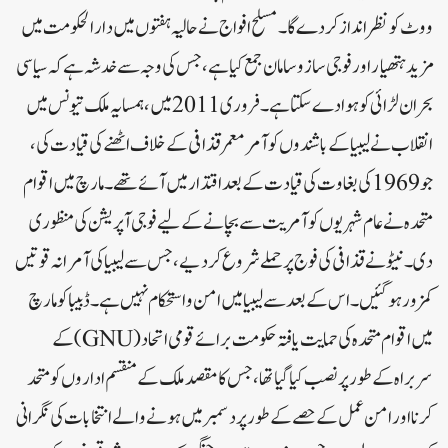
ووٹ کو نظر انداز کر دے گا۔ مسلح افواج نے حالیہ ہفتوں میں دارالحکومت میں
مزید ہتھیار اور فوجی ساز و سامان جمع کیا ہے، جس کی وجہ سے خدشہ ہے کہ سیاسی
بحران لڑائی کو ہوا دے سکتا ہے۔ فروری 2011 میں، ہمسایہ ملک تیونس میں
انقلاب نے لیبیا کے باشندوں کو آمر معمر قذافی کے خلاف اٹھنے کی قیادت کی،
جو 1969 کی بغاوت کی قیادت کے بعد اقتدار میں آئے تھے۔مارچ میں اقوام
متحدہ نے عام شہریوں کو آمریت سے بچانے کے لیے فوجی آپریشن کی منظوری
دی۔ نیٹو نے قذافی کی فوج پر حملے شروع کر دیے، جس سے لیبیا کی آمرانہ قوتیں
کمزور ہو گئیں۔ اس کے بعد سے لیبیا میں امن و استحکام نہیں ہے۔ ڈبیبا کو مارچ
میں اقوام متحدہ کی حمایت یافتہ حکومت برائے قومی اتحاد (GNU) کے
سربراہ کے طور پر نصب کیا گیا تھا، جس کا مقصد ملک کے منقسم اداروں کو متحد
کرنا اور امن عمل کے حصے کے طور پر دسمبر میں ہونے والے انتخابات کی نگرانی