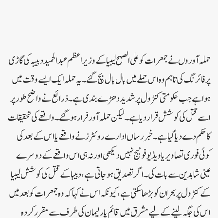
حملہ آوروں نے جمعرات کو علی الصبح لیبیا کے وزیر اعظم عبدالحمید دبیبہ کی گاڑی
پر فائرنگ کی تاہم وہ اس حملے میں بال بال بچ گئے۔ یہ حملہ ایک ایسے وقت میں
ہوا ہے جب حکومتی کنٹرول پر شدید دھڑے بندی ہے۔ ذرائع نے واضح طور پر
اسے قتل کی کوشش قرار دیا ہے۔ لیکن حملہ آور فرار ہو گئے۔ واقعے کی تحقیقات
کا حکم دے دیا گیا ہے۔ خبر رساں ادارے روئٹرز نے واقعے یا اس کے بعد کی
کوئی فوری تصاویر یا ویڈیو فوٹیج نہیں دیکھی اور نہ ہی اس واقعے کے دوسرے
عینی شاہدین سے بات کی۔ اگر تصدیق ہو جاتی ہے، دبیبا کے قتل کی کوشش لیبیا
کے کنٹرول پر بحران کو بڑھا سکتی ہے، کیونکہ اس نے کہا کہ وہ جمعرات کو بعد میں
اس کی جگہ لینے کے لیے مشرق میں قائم پارلیمان کی طرف سے مقرر کردہ