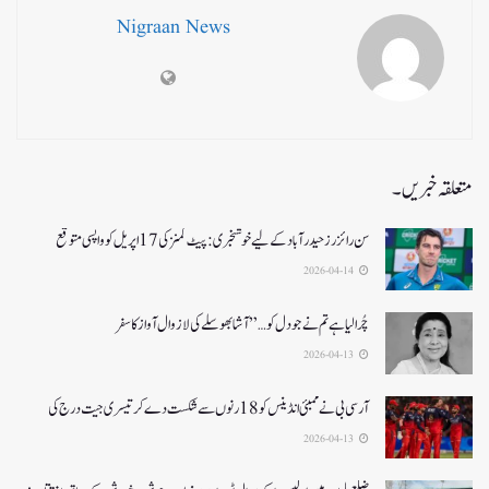
Nigraan News
متعلقہ خبریں۔
سن رائزرز حیدرآباد کے لیے خوشخبری: پیٹ کمنز کی 17 اپریل کو واپسی متوقع
2026-04-14
چُرا لیا ہے تم نے جو دل کو…” آشا بھوسلے کی لازوال آواز کا سفر
2026-04-13
آرسی بی نے ممبئی انڈینس کو 18 رنوں سے شکست دے کر تیسری جیت درج کی
2026-04-13