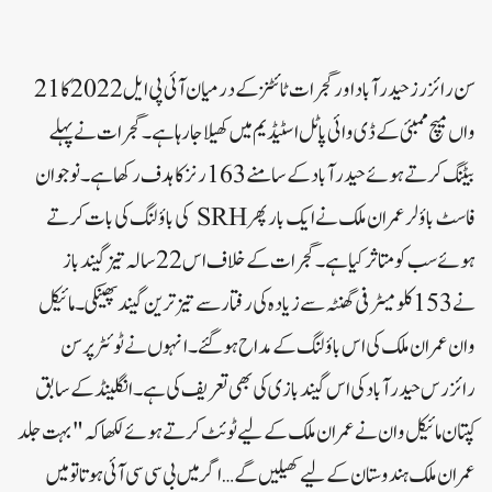
سن رائزرز حیدرآباد اور گجرات ٹائٹنز کے درمیان آئی پی ایل 2022 کا 21
واں میچ ممبئی کے ڈی وائی پاٹل اسٹیڈیم میں کھیلا جا رہا ہے۔ گجرات نے پہلے
بیٹنگ کرتے ہوئے حیدرآباد کے سامنے 163 رنز کا ہدف رکھا ہے۔ نوجوان
فاسٹ باؤلر عمران ملک نے ایک بار پھر SRH کی باؤلنگ کی بات کرتے
ہوئے سب کو متاثر کیا ہے۔ گجرات کے خلاف اس 22 سالہ تیز گیند باز
نے 153 کلومیٹر فی گھنٹہ سے زیادہ کی رفتار سے تیز ترین گیند پھینکی۔ مائیکل
وان عمران ملک کی اس باؤلنگ کے مداح ہو گئے۔ انہوں نے ٹوئٹر پر سن
رائزرس حیدرآباد کی اس گیند بازی کی بھی تعریف کی ہے۔انگلینڈ کے سابق
کپتان مائیکل وان نے عمران ملک کے لیے ٹوئٹ کرتے ہوئے لکھا کہ "بہت جلد
عمران ملک ہندوستان کے لیے کھیلیں گے… اگر میں بی سی سی آئی ہوتا تو میں