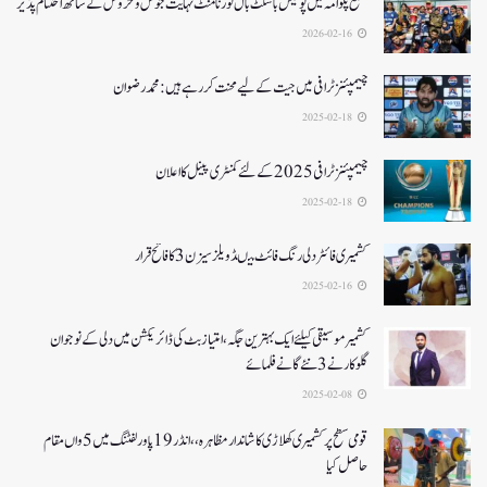
ضلع پلوامہ میں پولیس باسکٹ بال ٹورنامنٹ نہایت جوش و خروش کے ساتھ اختتام پذیر
2026-02-16
چیمپئنز ٹرافی میں جیت کے لیے محنت کر رہے ہیں :محمد رضوان
2025-02-18
چیمپئنز ٹرافی 2025کے لئے کمنٹری پینل کا اعلان
2025-02-18
کشمیری فائٹر دلی رنگ فائٹ میںڈویلز سیزن 3کا فاتح قرار
2025-02-16
کشمیرموسیقی کیلئے ایک بہترین جگہ ،امتیاز بٹ کی ڈائریکشن میں دلی کے نوجوان
گلوکارنے3نئے گانے فلمائے
2025-02-08
قومی سطح پر کشمیری کھلاڑی کا شاندار مظاہرہ،،انڈر19پاور لفٹنگ میں5واں مقام
حاصل کیا