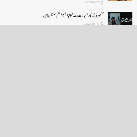
2025-01-22
کشمیری کلاکار ‘عبادت بٹ’ کانیا ایلبم ‘قلم’ منظر عام پر
2025-01-10
LOAD MORE
English News
e-Paper
نگراں ٹی وی
4th floor firdous shah bulding Abi guzar Srinagar-190001
+911943566963,9419001837,6005481804 RNI:- JKURD/2007/22206
Email:
editornigraan@gmail.com