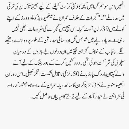
انھیں اس موسم گرما میں کچھ کاؤنٹی کرکٹ کھیلنے کے لیے بھیجتا تاکہ ان کی ترقی
میں مدد ملے”۔ "گجرات کے خلاف عمران نے میتھیو ویڈ کو 4 اوورز کے اپنے
کوٹے میں 39 رنز پر آؤٹ کیا۔ اس میچ میں گجرات کی شروعات اچھی نہیں
رہی۔ اسے پاور پلے میں شوبمن گل اور سائی سدرشن کے طور پر دو بڑے دھچکے
لگے۔ پنجاب کے خلاف گزشتہ میچ میں ان دونوں بلے بازوں کے درمیان
سنچری کی شراکت ہوئی تھی۔دو وکٹیں گرنے کے بعد بیٹنگ کے لیے آنے
والے کپتان ہاردک پانڈیا نے 50 رنز کی ناقابل شکست اننگز کھیلی۔ اس دوران
ابھینو منوہر نے 35 رنز بنا کر ان کا ساتھ دیا۔ عمران کے علاوہ بھونیشور کمار اور
ٹی نٹراجن نے حیدرآباد کے لیے 2-2 کامیابیاں حاصل کیں۔