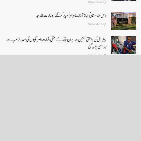
2026-05-06
دس ہندوستانی جہاز آبنائے ہرمز کوپار کرگئے: وزارت خارجہ
2026-04-25
پیٹرول کی بڑھتی قیمتیں اور ایران جنگ کے منفی اثرات ، امریکیوں کی صدر ٹرمپ سے
ناراضی بڑھ گئی
2026-04-24
LOAD MORE
English News
e-Paper
نگراں ٹی وی
4th floor firdous shah bulding Abi guzar Srinagar-190001