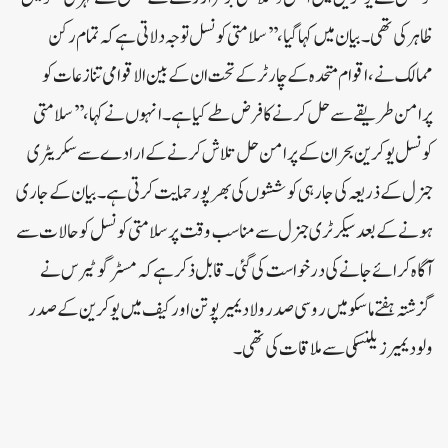
ظاہرکی تھی۔بیان میں کہا گیا، ’’سلامتی کونسل توجہ دلاتی ہے کہ تمام رکن
ممالک نے، اقوام متحدہ کے چارٹر کے تحت ان کے بین الاقوامی تنازعات کو
پرامن طریقے سے حل کرنے کا فرض طے کیاہے۔انہوں نے کہا، ’’سلامتی
کونسل یوکرین بحران کے پرامن حل تلاش کرنے کے ارادے سے سکریٹری
جنرل کے ذریعہ کی جارہی کوششوں کی بھرپور حمایت کرتی ہے۔ بیان کے جاری
ہونے کے بعد سیکرٹری جنرل سے مناسب وقت پر سلامتی کونسل کو حالات سے
آگاہ کرائے جانے کی درخواست کی گئی۔قابل ذکر ہے کہ مسٹر گوٹیرس نے
گزشتہ ہفتے ماسکو میں روسی صدر ولادیمیر پوتن اور کیف میں یوکرین کے صدر
ولودیمیر زیلنسکی سے ملاقات کی تھی۔