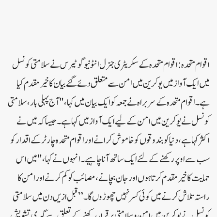
اقوام متحدہ:اقوام متحدہ کے سکریٹری جنرل انٹونیو گوٹیرس نے سلامتی کونسل
میں ایک آوازمیں یوکرین میں امن سے متعلق دئے گئے بیان کاخیرمقدم کیا
ہے۔اقوام متحدہ کے سربراہ نے جمعہ کو ایک بیان میں کہا، "آج پہلی بار، سلامتی
کونسل نے یوکرین میں امن کے لیے ایک آوازمیں کہاہے۔ جیساکہ میں نے
اکثر کہا ہے، دنیا کو بندوقوں کو خاموش کرانے اور اقوام متحدہ چارٹر کے اقدار کو
سب سے اوپر رکھنے کے لئے ایک ساتھ آنا چاہیے۔انہوں نے کہا، "میں اس
حمایت کا خیرمقدم کرتا ہوں اور جان بچانے، مصائب کو کم کرنے اور امن کا
راستہ تلاش کرنے میں کوئی کسر نہیں چھوڑوں گا۔”قبل ازیں دن میں سلامتی
کونسل نے یوکرین میں امن و سلامتی برقراررکھنے کے تعلق سے گہری تشویش