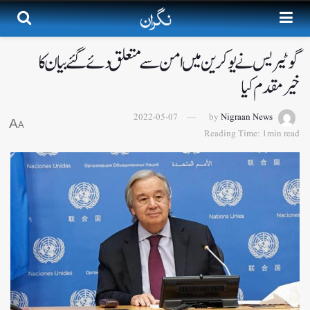
گوٹیریس نے یوکرین میں امن سے متعلق دئے گئے بیان کا
خیرمقدم کیا
2022-05-07
by
Nigraan News
A
A
Reading Time: 1min read