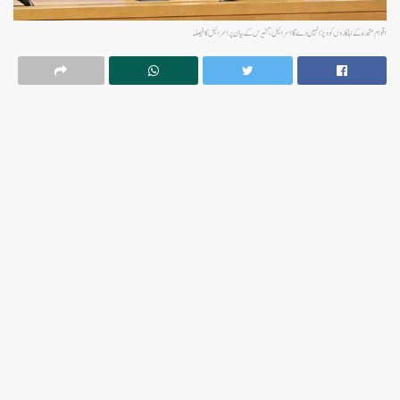
اقوام متحدہ کے اہلکاروں کو ویزا نہیں دے گا اسرائیل، گٹیرس کے بیان پر اسرائیل کا فیصلہ