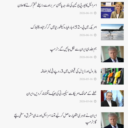
اسرائیل کا یورپی یونین کی خارجہ پالیسی سربراہ سے رابطے ختم کرنے کا اعلان
2026-06-18
امریکہ میں بی-52بمبار طیارہ کیلفورنیا میں گر کر تباہ، 8ہلاک
2026-06-16
ہم جلد ہی ایران سے نکل جائیں گے:ٹرمپ
2026-06-06
پٹرول اور ڈیزل کی قیمتوں میں 3 روپے فی لیٹر اضافہ
2026-05-16
خطے کے ممالک امریکا سے سیکیورٹی کی بھیک مانگنا بند کر دیں، ایران
2026-05-06
ایران نے جوہری ہتھیار حاصل کرلیے تو نہ اسرائیل اور نہ ہی مشرق وسطی بچے
گا:ٹرمپ