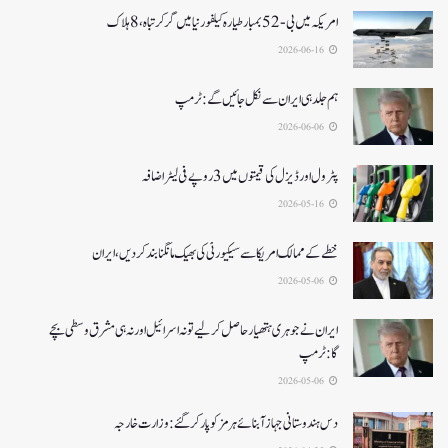
امریکہ میں بی-52بمبار طیارہ کیلفورنیا میں گر کر تباہ، 8ہلاک
2026-06-16
ہم جلد ہی ایران سے نکل جائیں گے:ٹرمپ
2026-06-06
پٹرول اور ڈیزل کی قیمتوں میں 3 روپے فی لیٹر اضافہ
2026-05-16
خطے کے ممالک امریکا سے سیکیورٹی کی بھیک مانگنا بند کر دیں، ایران
2026-05-06
ایران نے جوہری ہتھیار حاصل کرلیے تو نہ اسرائیل اور نہ ہی مشرق وسطی بچے
گا:ٹرمپ
2026-05-06
دس ہندوستانی جہاز آبنائے ہرمز کوپار کرگئے: وزارت خارجہ