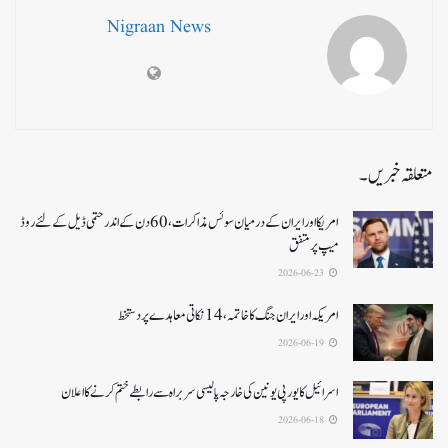
Nigraan News
متعلقہ خبریں۔
امریکا اور ایران کے درمیان سوئس مذاکرات ، 60دن کے اندر حتمی ڈیل کےلئے روڈ
میپ پر متفق
2026-06-23
امریکہ اور ایران جنگ کا خاتمہ، 14نکاتی معاہدے پر دستخط
2026-06-19
اسرائیل کا یورپی یونین کی خارجہ پالیسی سربراہ سے رابطے ختم کرنے کا اعلان
2026-06-18