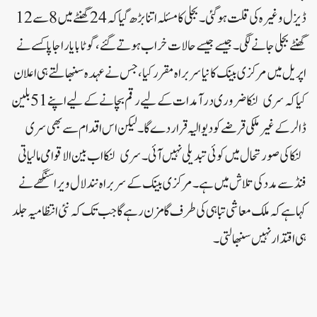
ڈیزل وغیرہ کی قلت ہوگئی۔ بجلی کا مسئلہ اتنا بڑھ گیا کہ 24 گھنٹے میں 8 سے 12
گھنٹے بجلی جانے لگی۔جیسے جیسے حالات خراب ہوتے گئے، گوٹابایا راجا پاکسے نے
اپریل میں مرکزی بینک کا نیا سربراہ مقرر کیا، جس نے عہدہ سنبھالتے ہی اعلان
کیا کہ سری لنکا ضروری درآمدات کے لیے رقم بچانے کے لیے اپنے 51 بلین
ڈالر کے غیر ملکی قرضے کو دیوالیہ قرار دے گا۔ لیکن اس اقدام سے بھی سری
لنکا کی صورتحال میں کوئی تبدیلی نہیں آئی۔ سری لنکا اب بین الاقوامی مالیاتی
فنڈ سے مدد کی تلاش میں ہے۔ مرکزی بینک کے سربراہ نند لال ویراسنگھے نے
کہا ہے کہ ملک معاشی تباہی کی طرف گامزن رہے گا جب تک کہ نئی انتظامیہ جلد
ہی اقتدار نہیں سنبھالتی۔