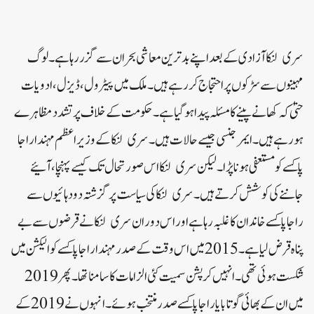
سری لنکا آزادی کے بعد اپنے بدترین معاشی بحران سے گزر رہا ہے۔ لوگ
مہینوں سے سڑکوں پر احتجاج کر رہے ہیں۔ ملک میں پیٹرول، ڈیزل، ادویات
حتیٰ کہ کھانے پینے کا مسئلہ پیدا ہوگیا ہے۔ حکومت کے خلاف پرتشدد مظاہرے
ہو رہے ہیں۔ ایمرجنسی جیسے حالات ہیں۔ سری لنکا کے وزیر اعظم مہندا راجا
پاکسے کو مستعفی ہونا پڑا۔ لیکن سری لنکا اس صورتحال تک کیسے پہنچا، آئیے
جاننے کی کوشش کرتے ہیں۔سری لنکا کی سیاست پر گزشتہ دو دہائیوں سے
راجا پاکسے خاندان کا غلبہ رہا ہے اور اس دوران سری لنکا نے قرضوں سے بے
پناہ قرض لیا ہے۔ 2015 میں اس وقت کے صدر مہندا راجا پاکسے کو الیکشن میں
شکست ہوئی تھی۔ انہیں کرپشن سمیت کئی الزامات کا سامنا تھا۔ پھر 2019
میں ان کے بھائی گوتابایا راجا پاکسے صدر منتخب ہوئے۔ انہوں نے 2019 کے