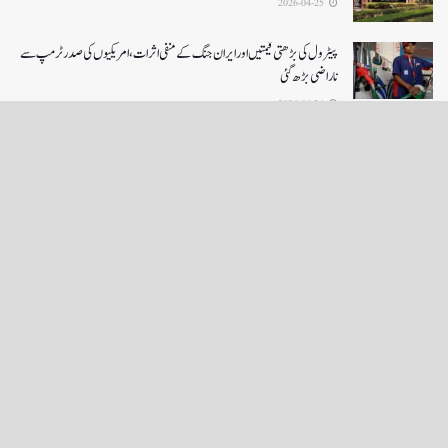
2026-04-25
پیٹرول کی بڑھتی قیمتیں اور ایران جنگ کے منفی اثرات ، امریکیوں کی صدر ٹرمپ سے
ناراضی بڑھ گئی
2026-04-24
LOAD MORE
English News
e-Paper
نگراں ٹی وی
4th floor firdous shah bulding Abi guzar Srinagar-190001
+911943566963,9419001837,6005481804 RNI:- JKURD/2007/22206
Email:
editornigraan@gmail.com