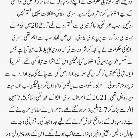
کو دیکھے بغیر، گوتابایا حکومت نے اپنے زرمبادلہ کے ذخائر کو قرض کی ادائیگی
کے لیے استعمال کرنا شروع کر دیا۔سری لنکا کی مشکلات یہیں ختم نہیں
ہوئیں۔ جب غیر ملکی ذخائر تیزی سے ختم ہونے لگے تو 2021 میں حکام نے
بہت سی درآمدات پر پابندی لگا دی۔ اس میں کھاد سب سے اہم تھی۔ سری
لنکا کی حکومت نے یہ کہہ کر شروعات کی کہ وہ دنیا کا پہلا ملک بن گیا ہے جس
نے مکمل طور پر نامیاتی استعمال کیا، لیکن اس کے اثرات تباہ کن تھے۔ تقریباً
ایک تہائی کھیتوں کو گرا دیا گیا تھا۔ پیداوار میں کمی سے چائے کی پیداوار سب سے
زیادہ متاثر ہوئی۔ آخر کار حکومت نے پالیسی کو الوداع کر دیا لیکن تب تک بہت
دیر ہو چکی تھی۔2021 کے آخر تک سری لنکا کے غیر ملکی ذخائر 7.5 بلین
ڈالر سے بڑھ کر 2.7 بلین ڈالر ہو گئے تھے۔ تاجروں نے سامان خریدنے کے
لیے زرمبادلہ کے ذرائع تلاش کرنے کے لیے جدوجہد کی۔ جس کی وجہ سے
چاول، دالیں، چینی وغیرہ بازار سے غائب ہونے لگے۔ اس کے بعد پیٹرول اور