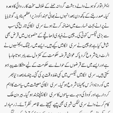
ایسٹر اتوار کو ہونے والے دہشت گردانہ حملے کے خلاف سخت کارروائی کا وعدہ
کیا۔ صدر بننے کے کچھ دن بعد انہوں نے بھائی مہندا کو وزیر اعظم بنا دیا۔ گوٹابایا
نے پرانے بجٹ خسارے میں اضافہ کرتے ہوئے سری لنکا کی تاریخ کی سب
سے بڑی ٹیکس کٹوتی کی۔ چین نے بنیادی ڈھانچے کے منصوبوں میں قرض بھی
شامل کیا ہے جو چین نے سری لنکا میں کیے ہیں۔ ایسے میں ریٹنگ ایجنسیوں نے
الرٹ دینا شروع کر دیا کہ عوامی قرضہ حکومت کے کنٹرول سے باہر ہوتا جا رہا
ہے اور ایسے میں نئے قرضوں کے حوالے سے حکومت کے لیے مشکلات پیدا ہو
سکتی ہیں۔سری لنکا میں ٹیکس میں کمی غلط وقت پر کی گئی۔ چند ماہ بعد دنیا بھر
میں کورونا وائرس پھیلنا شروع ہوگیا۔ سری لنکا کی معیشت میں سیاحت کا اہم
کردار ہے اور کووڈ کی وجہ سے سیاحوں کا سری لنکا پہنچنا بند ہو گیا۔ بیرون ملک
کام کرنے والے سری لنکن شہری بھی پیسے بھیجنے سے قاصر نظر آئے۔ زرمبادلہ