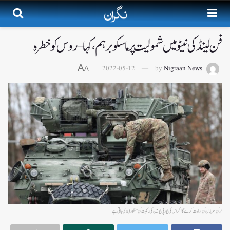
فن لینڈ کی نیٹو میں شمولیت پر ماسکو برہم، کہا – روس کو خطرہ
A
2022-05-12
by
Nigraan News
A
ترکی سویڈن کی حمایت کرے گا اگر اس کی یورپی یونین کی رکنیت کی منظوری دی جاتی ہے