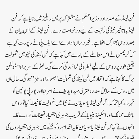
فن لینڈ کے صدر اور وزیر اعظم نے مشترکہ پریس ریلیز میں بتایا ہے کہ فن
لینڈ بلا تاخیر نیٹو کی رکنیت کے لیے درخواست دے۔ فن لینڈ کے اس بیان کے
بعد روس بھڑک اٹھا ہے۔ خبر رساں ادارے اے ایف پی نے رپورٹ کیا ہے
کہ کریملن نے اس معاملے کے بارے میں کہا ہے کہ فن لینڈ کی نیٹو میں شمولیت
یقینی طور پر روس کے لیے خطرہ کی نمائندگی کرے گی۔ نیٹو کے سربراہ اسٹولٹن
برگ کا کہنا ہے کہ اتحاد میں فن لینڈ کی شمولیت "ہموار اور تیز” ہوگی۔حال ہی
میں روس کے سابق صدر دمتری میدویدیف نے امریکا اور یورپی یونین کو
خبردار کیا تھا کہ اگر فن لینڈ یا سویڈن نے نیٹو میں شمولیت کا فیصلہ کیا تو روس
بالٹک ممالک اور اسکینڈینیویا کے قریب جوہری ہتھیار تعینات کر دے گا۔
انہوں نے کہا کہ فن لینڈ یا سویڈن کا یہ اقدام رو کو خطے میں جوہری ہتھیاروں کی