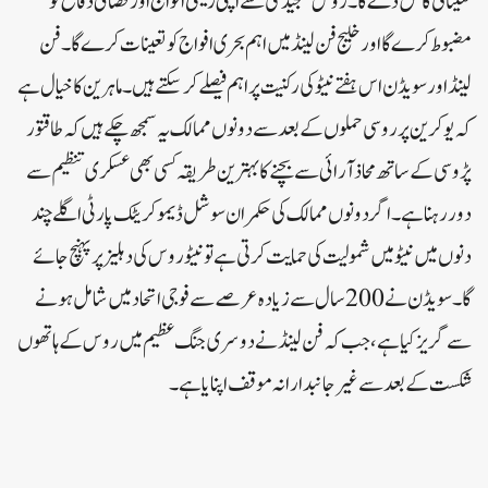
تعیناتی کا حق دے گا۔ روس سنجیدگی سے اپنی زمینی افواج اور فضائی دفاع کو
مضبوط کرے گا اور خلیج فن لینڈ میں اہم بحری افواج کو تعینات کرے گا۔فن
لینڈ اور سویڈن اس ہفتے نیٹو کی رکنیت پر اہم فیصلے کر سکتے ہیں۔ ماہرین کا خیال ہے
کہ یوکرین پر روسی حملوں کے بعد سے دونوں ممالک یہ سمجھ چکے ہیں کہ طاقتور
پڑوسی کے ساتھ محاذ آرائی سے بچنے کا بہترین طریقہ کسی بھی عسکری تنظیم سے
دور رہنا ہے۔اگر دونوں ممالک کی حکمران سوشل ڈیموکریٹک پارٹی اگلے چند
دنوں میں نیٹو میں شمولیت کی حمایت کرتی ہے تو نیٹو روس کی دہلیز پر پہنچ جائے
گا۔ سویڈن نے 200 سال سے زیادہ عرصے سے فوجی اتحاد میں شامل ہونے
سے گریز کیا ہے، جب کہ فن لینڈ نے دوسری جنگ عظیم میں روس کے ہاتھوں
شکست کے بعد سے غیر جانبدارانہ موقف اپنایا ہے۔