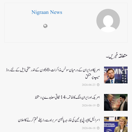
Nigraan News
متعلقہ خبریں۔
امریکا اور ایران کے درمیان سوئس مذاکرات ، 60دن کے اندر حتمی ڈیل کےلئے روڈ
میپ پر متفق
2026-06-23
امریکہ اور ایران جنگ کا خاتمہ، 14نکاتی معاہدے پر دستخط
2026-06-19
اسرائیل کا یورپی یونین کی خارجہ پالیسی سربراہ سے رابطے ختم کرنے کا اعلان
2026-06-18