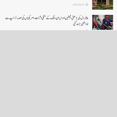
2026-04-25
پیٹرول کی بڑھتی قیمتیں اور ایران جنگ کے منفی اثرات ، امریکیوں کی صدر ٹرمپ سے
ناراضی بڑھ گئی
2026-04-24
LOAD MORE
English News
e-Paper
نگراں ٹی وی
4th floor firdous shah bulding Abi guzar Srinagar-190001
+911943566963,9419001837,6005481804 RNI:- JKURD/2007/22206
Email:
editornigraan@gmail.com