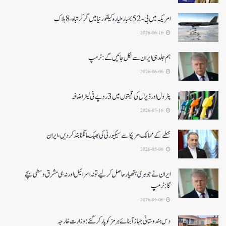
امریکہ میں بی-52بمبار طیارہ کیلفورنیا میں گر کر تباہ، 8ہلاک
2026-06-16
ہم جلد ہی ایران سے نکل جائیں گے:ٹرمپ
2026-06-06
پٹرول اور ڈیزل کی قیمتوں میں 3 روپے فی لیٹر اضافہ
2026-05-16
خطے کے ممالک امریکا سے سیکیورٹی کی بھیک مانگنا بند کر دیں، ایران
2026-05-06
ایران نے جوہری ہتھیار حاصل کرلیے تو نہ اسرائیل اور نہ ہی مشرق وسطی بچے
گا:ٹرمپ
2026-05-06
دس ہندوستانی جہاز آبنائے ہرمز کوپار کرگئے: وزارت خارجہ