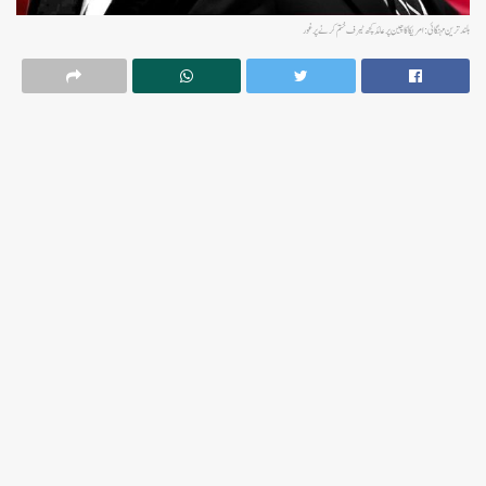
بلند ترین مہنگائی: امریکا کا چین پر عائد کچھ ٹیرف ختم کرنے پر غور