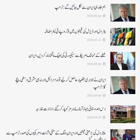
ہم جلد ہی ایران سے نکل جائیں گے:ٹرمپ
2026-06-06
پٹرول اور ڈیزل کی قیمتوں میں 3 روپے فی لیٹر اضافہ
2026-05-16
خطے کے ممالک امریکا سے سیکیورٹی کی بھیک مانگنا بند کر دیں، ایران
2026-05-06
ایران نے جوہری ہتھیار حاصل کرلیے تو نہ اسرائیل اور نہ ہی مشرق وسطی بچے
گا:ٹرمپ
2026-05-06
دس ہندوستانی جہاز آبنائے ہرمز کوپار کرگئے: وزارت خارجہ
2026-04-25
پیٹرول کی بڑھتی قیمتیں اور ایران جنگ کے منفی اثرات ، امریکیوں کی صدر ٹرمپ سے