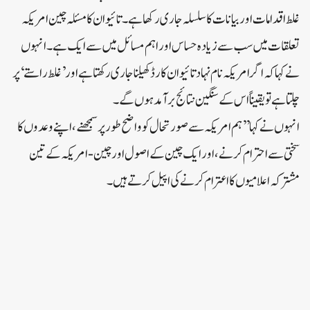
غلط اقدامات اور بیانات کا سلسلہ جاری رکھا ہے۔تائیوان کا مسئلہ چین امریکہ
تعلقات میں سب سے زیادہ حساس اوراہم مسائل میں سے ایک ہے۔ انہوں
نے کہا کہ اگر امریکہ نام نہاد تائیوان کارڈ کھیلنا جاری رکھتا ہے اور’غلط راستے‘ پر
چلتا ہے تو یقیناً اس کے سنگین نتائج برآمد ہوں گے۔
انہوں نے کہا’’ہم امریکہ سے صورتحال کو واضح طور پر سمجھنے ، اپنے وعدوں کا
سختی سے احترام کرنے، اور ایک چین کے اصول اور چین-امریکہ کے تین
مشترکہ اعلامیوں کا اعترام کرنے کی اپیل کرتے ہیں ۔