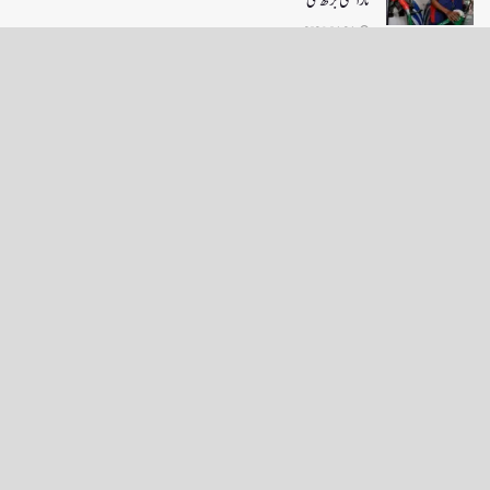
ناراضی بڑھ گئی
2026-04-24
LOAD MORE
English News
e-Paper
نگراں ٹی وی
4th floor firdous shah bulding Abi guzar Srinagar-190001
+911943566963,9419001837,6005481804 RNI:- JKURD/2007/22206
Email:
editornigraan@gmail.com
.
GITS
-
Copyright Daily Nigraan
© Designed by