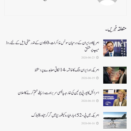
متعلقہ خبریں۔
امریکا اور ایران کے درمیان سوئس مذاکرات ، 60دن کے اندر حتمی ڈیل کےلئے روڈ
میپ پر متفق
2026-06-23
امریکہ اور ایران جنگ کا خاتمہ، 14نکاتی معاہدے پر دستخط
2026-06-19
اسرائیل کا یورپی یونین کی خارجہ پالیسی سربراہ سے رابطے ختم کرنے کا اعلان
2026-06-18
امریکہ میں بی-52بمبار طیارہ کیلفورنیا میں گر کر تباہ، 8ہلاک
2026-06-16