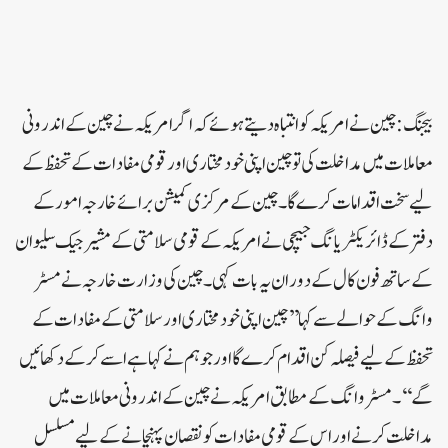
بیجنگ:چین نے امریکہ کو انتباہ دیتے ہوئے کہ اگر امریکہ نے چین کے اندرونی
معاملات میں مداخلت کی تو چین اپنی خودمختاری اور قومی مفادات کے تحفظ کے
لیے سخت اقدامات کرے گا۔چین کے مرکزی کمیشن برائے خارجہ امور کے
دفتر کے ڈائریکٹر یانگ جیچی نے امریکہ کے قومی سلامتی کے مشیر جیک سلیوان
کے ساتھ فون کال کے دوران یہ بات کہی ۔چین کی وزارت خارجہ نے مسٹر
وانگ کے حوالے سے کہا’’ چین اپنی خودمختاری اور سلامتی کے مفادات کے
تحفظ کے لیے فیصلہ کن اقدام کرے گا اور جوہم نے کہا ہے اسے کر کے دکھائیں
گے ‘‘ ۔مسٹر وانگ کے مطابق امریکہ نے چین کے اندرونی معاملات میں
مداخلت کرنے اور اس کے قومی مفادات کو نقصان پہنچانے کے لیے مسلسل